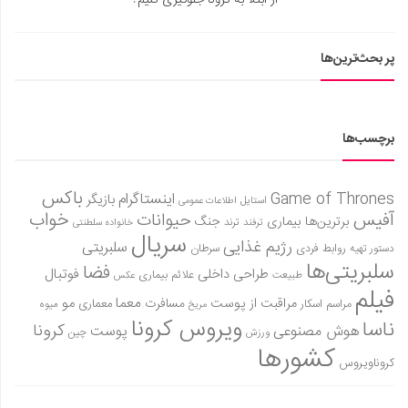
از ابتلا به کرونا جلوگیری کنیم؟
پر بحث‌ترین‌ها
برچسب‌ها
باکس
Game of Thrones
اینستاگرام
بازیگر
استایل
اطلاعات عمومی
آفیس
خواب
حیوانات
برترین‌ها
بیماری
جنگ
ترفند
ترند
خانواده سلطنتی
سریال
رژیم غذایی
سلبریتی
روابط فردی
سرطان
دستور تهیه
سلبریتی‌ها
فضا
طراحی داخلی
فوتبال
علائم بیماری
طبیعت
عکس
فیلم
معما
مو
مراقبت از پوست
مسافرت
معماری
مراسم اسکار
میوه
مریخ
ویروس کرونا
ناسا
کرونا
هوش مصنوعی
پوست
ورزش
چین
کشورها
کروناویروس