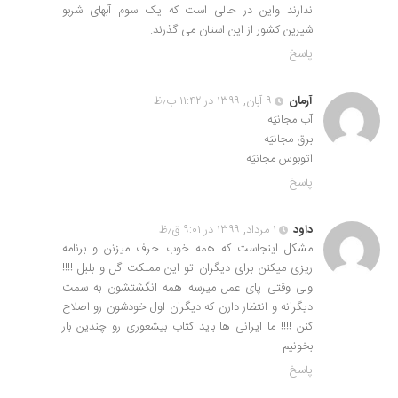
ندارند واین در حالی است که یک سوم آبهای شربو
شیرین کشور از این استان می گذرند.
پاسخ
آرمان
۹ آبان, ۱۳۹۹ در ۱۱:۴۲ ب٫ظ
آب مجانیَه
برق مجانیَه
اتوبوس مجانیَه
پاسخ
داود
۱ مرداد, ۱۳۹۹ در ۹:۰۱ ق٫ظ
مشکل اینجاست که همه خوب حرف میزنن و برنامه
ریزی میکنن برای دیگران تو این مملکت گل و بلبل !!!!
ولی وقتی پای عمل میرسه همه انگشتشون به سمت
دیگرانه و انتظار دارن که دیگران اول خودشون رو اصلاح
کنن !!!! ما ایرانی ها باید کتاب بیشعوری رو چندین بار
بخونیم
پاسخ