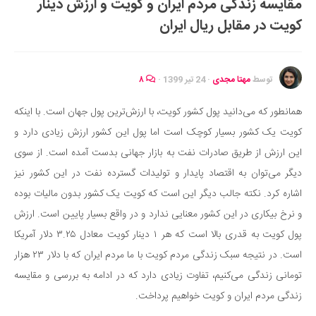
مقایسه زندگی مردم ایران و کویت و ارزش دینار
ایران گردی
کویت در مقابل ریال ایران
جهان گردی
رابطه، عشق و ازدواج
موفقیت و مهارت‌های فردی
توسط
مهتا مجدی
·
24 تیر 1399
·
۸
سلامت
همانطور که می‌دانید پول کشور کویت، با ارزش‌ترین پول جهان است. با اینکه
تغذیه سالم
کویت یک کشور بسیار کوچک است اما پول این کشور ارزش زیادی دارد و
بهداشت
این ارزش از طریق صادرات نفت به بازار جهانی بدست آمده است. از سوی
بیماری و درمان
دیگر می‌توان به اقتصاد پایدار و تولیدات گسترده نفت در این کشور نیز
اشاره کرد. نکته جالب دیگر این است که کویت یک کشور بدون مالیات بوده
کودک و مادر
و نرخ بیکاری در این کشور معنایی ندارد و در واقع بسیار پایین است. ارزش
ورزش و تندرستی
پول کویت به قدری بالا است که هر ۱ دینار کویت معادل ۳.۲۵ دلار آمریکا
روانشناسی
است. در نتیجه سبک زندگی مردم کویت با ما مردم ایران که با دلار ۲۳ هزار
مراکز پزشکی و دارویی
تومانی زندگی می‌کنیم، تفاوت زیادی دارد که در ادامه به بررسی و مقایسه
فرهنگ و هنر
زندگی مردم ایران و کویت خواهیم پرداخت.