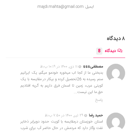
ایمیل: majdi.mahta@gmail.com
۸ دیدگاه
دیدگاه
8
مصطفیsss
۱۱ دی, ۱۴۰۰ در ۱۰:۱۹ ب٫ظ
بدبختی ما از کجا اب میخوره خودمو میگم، یک ایرانیم
سنم رسیده به 26تحصیل کرده و بیکار در مقایسه با یک
کویتی عرب، زمین تا اسمان فرق داریم به گریه افتادیم
حق ما این نیست….
پاسخ
حمید رضا
۲۹ تیر, ۱۴۰۰ در ۷:۵۰ ب٫ظ
استان خوزستان درمقایسه با کویت حدود دوبرابر ذخایر
نفت وگاز دارد که مردمش در حال حاضر آب برای شرب