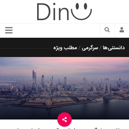
سبک زندگی
دانستنی‌ها
/
سرگرمی
/
مطلب ویژه
دنیای مد
زیبایی و آرایش
شیک پوشی
دکوراسیون و چیدمان
غذا
رستوران گردی
آشپزی
سفر و گردشگری