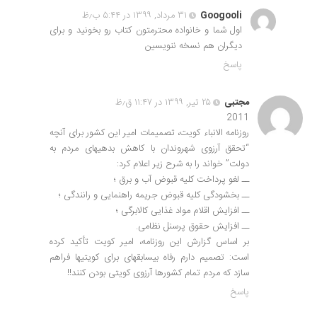
Googooli
۳۱ مرداد, ۱۳۹۹ در ۵:۴۴ ب٫ظ
اول شما و خانواده محترمتون کتاب رو بخونید و برای
دیگران هم نسخه ننویسین
پاسخ
مجتبی
۲۵ تیر, ۱۳۹۹ در ۱۱:۴۷ ق٫ظ
2011
روزنامه الانباء کویت، تصمیمات امیر این کشور برای آنچه
“تحقق آرزوی شهروندان با کاهش بدهی‏های مردم به
دولت” خواند را به شرح زیر اعلام کرد:
ــ لغو پرداخت کلیه قبوض آب و برق ؛
ــ بخشودگی کلیه قبوض جریمه راهنمایی و رانندگی ؛
ــ افزایش اقلام مواد غذایی کالابرگی ؛
ــ افزایش حقوق پرسنل نظامی.
بر اساس گزارش این روزنامه، امیر کویت تأکید کرده
است: تصمیم دارم رفاه بی‏سابقه‏ای برای کویتی‏ها فراهم
سازد که مردم تمام کشورها آرزوی کویتی بودن کنند!!
پاسخ