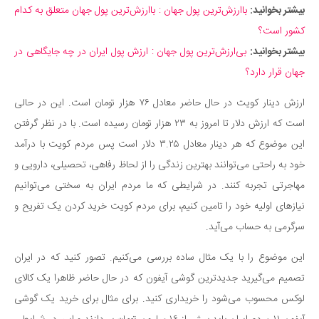
سینما و تئاتر
بیشتر بخوانید:
باارزش‌ترین پول جهان : باارزش‌ترین پول جهان متعلق به کدام
تلویزیون
کشور است؟
موسیقی
بیشتر بخوانید:
بی‌ارزش‌ترین پول جهان : ارزش پول ایران در چه جایگاهی در
چهره‌ها
جهان قرار دارد؟
عکاسی و هنرهای تجسمی
ارزش دینار کویت در حال حاضر معادل ۷۶ هزار تومان است. این در حالی
کتاب و کتاب‌خوانی
است که ارزش دلار تا امروز به ۲۳ هزار تومان رسیده است. با در نظر گرفتن
تاریخ
این موضوع که هر دینار معادل ۳.۲۵ دلار است پس مردم کویت با درآمد
معماری
خود به راحتی می‌توانند بهترین زندگی را از لحاظ رفاهی، تحصیلی، دارویی و
مهاجرتی تجربه کنند. در شرایطی که ما مردم ایران به سختی می‌توانیم
علمی
نیازهای اولیه خود را تامین کنیم، برای مردم کویت خرید کردن یک تفریح و
فناوری‌ها
سرگرمی به حساب می‌آید.
نجوم و هوا فضا
این موضوع را با یک مثال ساده بررسی می‌کنیم. تصور کنید که در ایران
زمین و محیط زیست
تصمیم می‌گیرید جدید‌ترین گوشی آیفون که در حال حاضر ظاهرا یک کالای
خودرو
لوکس محسوب می‌شود را خریداری کنید. برای مثال برای خرید یک گوشی
سرگرمی