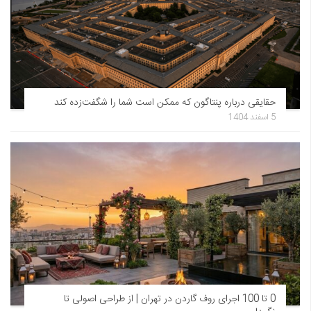
حقایقی درباره پنتاگون که ممکن است شما را شگفت‌زده کند
5 اسفند 1404
0 تا 100 اجرای روف گاردن در تهران | از طراحی اصولی تا