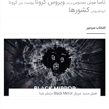
ویروس کرونا
ناسا
کرونا
هوش مصنوعی
پوست
ورزش
چین
کشورها
کروناویروس
انتخاب سردبیر
فصل جدید سریال Black Mirror منتشر شد!