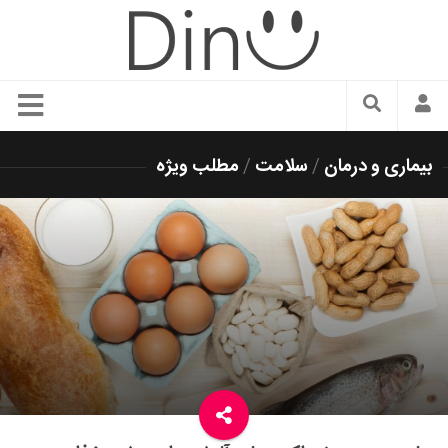
سبک زندگی
بیماری و درمان
/
سلامت
/
مطلب ویژه
دنیای مد
زیبایی و آرایش
شیک پوشی
دکوراسیون و چیدمان
غذا
رستوران گردی
آشپزی
سفر و گردشگری