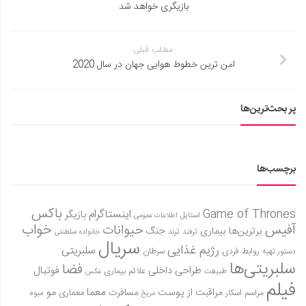
بازیگری خواهد شد
مطلب قبلی
امن ترین خطوط هوایی جهان در سال 2020
پر بحث‌ترین‌ها
برچسب‌ها
باکس
Game of Thrones
اینستاگرام
بازیگر
استایل
اطلاعات عمومی
آفیس
خواب
حیوانات
برترین‌ها
بیماری
جنگ
ترفند
ترند
خانواده سلطنتی
سریال
رژیم غذایی
سلبریتی
روابط فردی
سرطان
دستور تهیه
سلبریتی‌ها
فضا
طراحی داخلی
فوتبال
علائم بیماری
طبیعت
عکس
فیلم
معما
مو
مراقبت از پوست
مسافرت
معماری
مراسم اسکار
میوه
مریخ