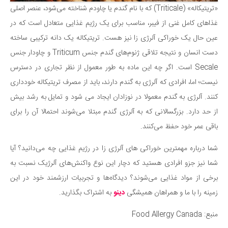
«تریتیکاله» (Triticale) که با نام گندم یا چاودم شناخته می‌شود، عنصر اصلی
غذاهای کامل غنی از فیبر، مناسب برای یک رژیم غذایی متعادل است که در
عین حال یک خوراکی آلرژی زا نیز هست. تریتیکاله یک دانه ترکیبی ساخته
دست انسان و نتیجه تلاقی ژنوم‌های گندم جنس Triticum و چاودار جنس
Secale است. اگر چه این ماده به طور معمول از نظر تجاری در دسترس
نیست؛ اما، افرادی که آلرژی به گندم دارند، باید از مصرف تریتیکاله خودداری
کنند. آلرژی به گندم معمولا در نوزادان ایجاد می شود و تمایل به رشد بیش
از حد دارد. بزرگسالانی که به آلرژی گندم مبتلا می‌شوند احتمالا آن را برای
باقی عمر خود حفظ می‌کنند.
شما درباره مهمترین خوراکی های آلرژی زا در رژیم غذایی چه می‌دانید؟ آیا
شما نیز جزو افرادی هستید که دچار این نوع واکنش‌های آلرژیک نسبت به
برخی از مواد غذایی می‌شوند؟ دیدگاه‌ها و تجربیات ارزشمند خود در این
زمینه را با ما و همراهان همیشگی
دینو
به اشتراک بگذارید.
منبع: Food Allergy Canada