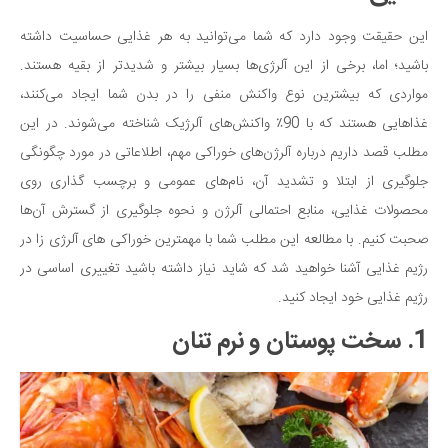
سینما و تئاتر
تلویزیون
این حقیقت وجود دارد که شما می‌توانید به هر غذایی حساسیت داشته
باشید؛ اما، برخی از این آلرژی‌ها بسیار بیشتر و شدیدتر از بقیه هستند.
موسیقی
مواردی که بیشترین نوع واکنش منفی را در بدن شما ایجاد می‌کنند،
چهره‌ها
غذاهایی هستند که با 90٪ واکنش‌های آلرژیک شناخته می‌شوند. در این
عکاسی و هنرهای تجسمی
مطلب قصد داریم درباره آلرژن‌های خوراکی مهم، اطلاعاتی در مورد چگونگی
کتاب و کتاب‌خوانی
جلوگیری از ابتلا و تشدید آن، نام‌های عمومی و برچسب گذاری روی
تاریخ
محصولات غذایی، منابع احتمالی آلرژن و نحوه جلوگیری از گسترش آن‌ها
معماری
صحبت کنیم. با مطالعه این مطلب شما با مهمترین خوراکی های آلرژی زا در
علمی
رژیم غذایی آشنا خواهید شد که شاید نیاز داشته باشید تغییری اساسی در
رژیم غذایی خود ایجاد کنید.
فناوری‌ها
1. سخت پوستان و نرم تنان
نجوم و هوا فضا
زمین و محیط زیست
خودرو
سرگرمی