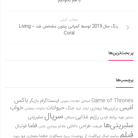
با هم بخوانیم
مطلب قبلی
رنگ سال 2019 توسط کمپانی پنتون مشخص شد – Living
Coral
پر بحث‌ترین‌ها
برچسب‌ها
باکس
Game of Thrones
اینستاگرام
بازیگر
استایل
اطلاعات عمومی
آفیس
خواب
حیوانات
برترین‌ها
بیماری
جنگ
ترفند
ترند
خانواده سلطنتی
سریال
رژیم غذایی
سلبریتی
روابط فردی
سرطان
دستور تهیه
سلبریتی‌ها
فضا
طراحی داخلی
فوتبال
علائم بیماری
طبیعت
عکس
فیلم
معما
مو
مراقبت از پوست
مسافرت
معماری
مراسم اسکار
میوه
مریخ