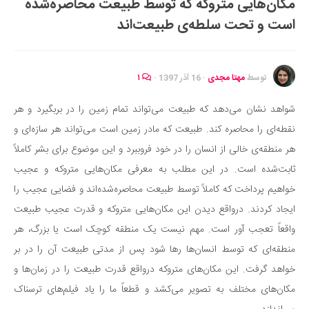
مکان‌هایی متروکه که توسط طبیعت محاصره‌شده
ایران گردی
است و تحت سلطه‌ی طبیعت‌اند
جهان گردی
رابطه، عشق و ازدواج
موفقیت و مهارت‌های فردی
توسط
مهتا مجدی
·
16 آذر 1397
·
۱
سلامت
شواهد نشان می‌دهد که طبیعت می‌تواند تمام زمین را در بربگیرد و هر
تغذیه سالم
نقطه‌ای را محاصره کند. طبیعت که مادر زمین است می‌تواند هر سازه‌ای و
بهداشت
هر منطقه‌ی خالی از انسان را در خود فروببرد و این موضوع برای بشر کاملاً
بیماری و درمان
ثابت‌شده است. در این مطلب به معرفی مکان‌هایی متروکه‌ و عجیب
خواهیم پرداخت که کاملاً توسط طبیعت محاصره‌شده‌اند و فضایی عجیب را
کودک و مادر
ایجاد کردند. درواقع دیدن این مکان‌هایی متروکه و قدرت عجیب طبیعت
ورزش و تندرستی
واقعاً تعجب آور است. مهم نیست یک منطقه کوچک است یا بزرگ، هر
روانشناسی
منطقه‌ای که توسط انسان‌ها رها شود پس از مدتی طبیعت آن را در بر
مراکز پزشکی و دارویی
خواهد گرفت. این مکان‌های متروکه درواقع قدرت طبیعت را در زمان‌ها و
فرهنگ و هنر
مکان‌های مختلف به تصویر می‌کشد و قطعاً ما را یاد فیلم‌های ترسناک