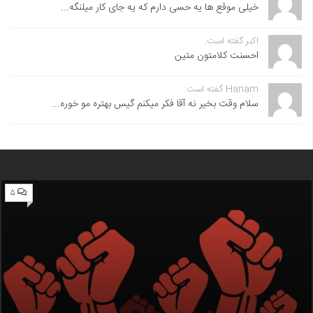
خیلی موقع ها یه حسی دارم که یه جای کار میلنگه...
اکبر گفته است:
احسنت ‌کلامتون متین
Hanam گفته است:
سلام وقت بخیر نه آقا فکر میکنم گیس بهتره مو خوره...
۵