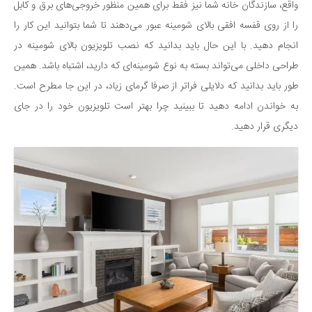
سینما و تئاتر
واقع، سازندگان خانه شما نیز فقط برای همین منظور خروجی‌های برق و کابل
تلویزیون
را از روی قفسه افقی بالای شومینه عبور می‌دهند تا شما بتوانید این کار را
انجام دهید. با این حال باید بدانید که نصب تلویزیون بالای شومینه در
موسیقی
طراحی داخلی می‌تواند بسته به نوع شومینه‌ای که دارید، اشتباه باشد. همین
چهره‌ها
طور باید بدانید که دلایلی فراتر از صرفا گرمای زیاد، در این جا مطرح است.
عکاسی و هنرهای تجسمی
به خواندن ادامه دهید تا ببینید چرا بهتر است تلویزیون خود را در جای
کتاب و کتاب‌خوانی
دیگری قرار دهید.
تاریخ
معماری
علمی
فناوری‌ها
نجوم و هوا فضا
زمین و محیط زیست
خودرو
سرگرمی