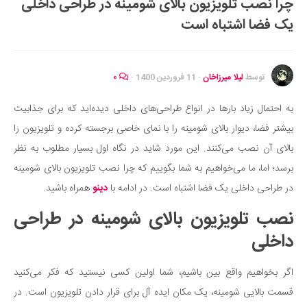
چرا نصب تلویزیون بالای شومینه در طراحی داخلی
ایران گردی
یک فضا اشتباه است
جهان گردی
رابطه، عشق و ازدواج
موفقیت و مهارت‌های فردی
توسط
لیلا میرزاخان
·
11 فروردین 1400
·
۰
سلامت
به احتمال زیاد بارها در انواع طراحی‌های داخلی دیده‌اید که برای جذابیت
تغذیه سالم
بیشتر فضا، دیوار بالای شومینه را با نمای خاصی برجسته کرده و تلویزیون را
بهداشت
بالای آن نصب می‌کنند. این مورد شاید در نگاه اول بسیار مطلوب به نظر
بیماری و درمان
برسد؛ اما، ما می‌خواهیم به شما بگوییم که چرا نصب تلویزیون بالای شومینه
در طراحی داخلی یک فضا اشتباه است. در ادامه با
دینو
همراه باشید.
کودک و مادر
ورزش و تندرستی
نصب تلویزیون بالای شومینه در طراحی
روانشناسی
داخلی
مراکز پزشکی و دارویی
اگر بخواهیم واقع بین باشیم، شما اولین کسی نیستید که فکر می‌کنید
فرهنگ و هنر
قسمت بالایی شومینه، یک مکان ایده آل برای قرار دادن تلویزیون است. در