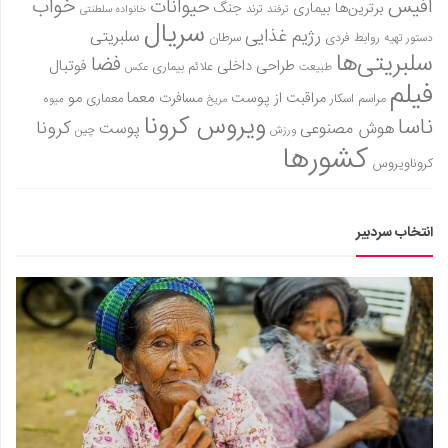
آفیس
خواب
حیوانات
برترین‌ها
بیماری
جنگ
ترفند
ترند
خانواده سلطنتی
سریال
رژیم غذایی
سلبریتی
روابط فردی
سرطان
دستور تهیه
سلبریتی‌ها
فضا
طراحی داخلی
فوتبال
علائم بیماری
طبیعت
عکس
فیلم
معما
مو
مراقبت از پوست
مسافرت
معماری
مراسم اسکار
میوه
مریخ
ویروس کرونا
ناسا
کرونا
هوش مصنوعی
پوست
ورزش
چین
کشورها
کروناویروس
انتخاب سردبیر