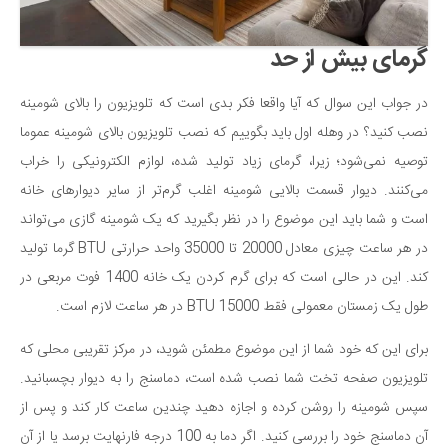
دانستنی‌ها
گرمای بیش از حد
بازی
طنز
در جواب این سوال که آیا واقعا فکر بدی است که تلویزیون را بالای شومینه
فال
نصب کنید؟ در وهله اول باید بگوییم که نصب تلویزیون بالای شومینه عموما
مسابقه
توصیه نمی‌شود؛ زیرا، گرمای زیاد تولید شده، لوازم الکترونیکی را خراب
می‌کنند. دیوار قسمت بالایی شومینه اغلب گرم‌تر از سایر دیوارهای خانه
اخبار
است و شما باید این موضوع را در نظر بگیرید که یک شومینه گازی می‌تواند
در هر ساعت چیزی معادل 20000 تا 35000 واحد حرارتی BTU گرما تولید
کند. این در حالی است که برای گرم کردن یک خانه 1400 فوت مربعی در
طول یک زمستان معمولی فقط 15000 BTU در هر ساعت لازم است.
برای این که خود شما از این موضوع مطمئن شوید، در مرکز تقریبی محلی که
تلویزیون صفحه تخت شما نصب شده است، دماسنج را به دیوار بچسبانید.
سپس شومینه را روشن کرده و اجازه دهید چندین ساعت کار کند و پس از
آن دماسنج خود را بررسی کنید. اگر دما به 100 درجه فارنهایت برسد یا از آن