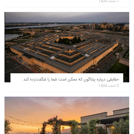
7 اسفند 1404
حقایقی درباره پنتاگون که ممکن است شما را شگفت‌زده کند
5 اسفند 1404