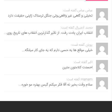
عباس عباس گفته است:
تخیلی و گاهی غیر واقعی,ولی جنگل ترسناک ژاپنی حقیقت دارد
محمد آدمیرال گفته است:
انقلاب ایران یادت رفت. از تاثیر گذارترین انقلاب های تاریخ روی...
پویان گفته است:
خیلی موقع ها یه حسی دارم که یه جای کار میلنگه...
اکبر گفته است:
احسنت ‌کلامتون متین
Hanam گفته است:
سلام وقت بخیر نه آقا فکر میکنم گیس بهتره مو خوره...