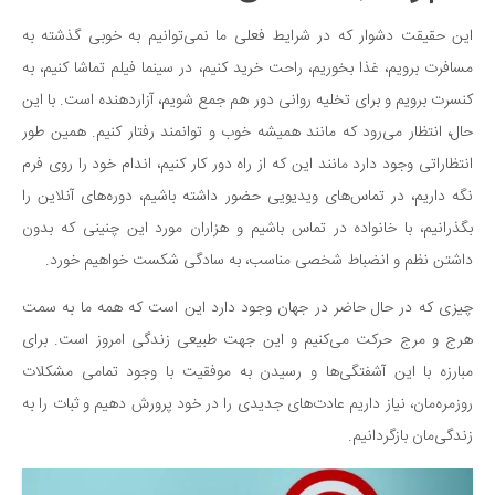
سینما و تئاتر
این حقیقت دشوار که در شرایط فعلی ما نمی‌توانیم به خوبی گذشته به
تلویزیون
مسافرت برویم، غذا بخوریم، راحت خرید کنیم، در سینما فیلم تماشا کنیم، به
موسیقی
کنسرت برویم و برای تخلیه روانی دور هم جمع شویم، آزاردهنده است. با این
چهره‌ها
حال، انتظار می‌رود که مانند همیشه خوب و توانمند رفتار کنیم. همین طور
عکاسی و هنرهای تجسمی
انتظاراتی وجود دارد مانند این که از راه دور کار کنیم، اندام خود را روی فرم
کتاب و کتاب‌خوانی
نگه داریم، در تماس‌های ویدیویی حضور داشته باشیم، دوره‌های آنلاین را
تاریخ
بگذرانیم، با خانواده در تماس باشیم و هزاران مورد این چنینی که بدون
معماری
داشتن نظم و انضباط شخصی مناسب، به سادگی شکست خواهیم خورد.
علمی
چیزی که در حال حاضر در جهان وجود دارد این است که همه ما به سمت
فناوری‌ها
هرج و مرج حرکت می‌کنیم و این جهت طبیعی زندگی امروز است. برای
نجوم و هوا فضا
مبارزه با این آشفتگی‌ها و رسیدن به موفقیت با وجود تمامی مشکلات
روزمره‌مان، نیاز داریم عادت‌های جدیدی را در خود پرورش دهیم و ثبات را به
زمین و محیط زیست
زندگی‌مان بازگردانیم.
خودرو
سرگرمی