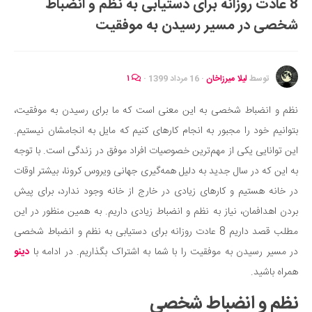
8 عادت روزانه برای دستیابی به نظم و انضباط
ایران گردی
شخصی در مسیر رسیدن به موفقیت
جهان گردی
رابطه، عشق و ازدواج
موفقیت و مهارت‌های فردی
توسط
لیلا میرزاخان
·
16 مرداد 1399
·
۱
سلامت
نظم و انضباط شخصی به این معنی است که ما برای رسیدن به موفقیت،
تغذیه سالم
بتوانیم خود را مجبور به انجام کارهای کنیم که مایل به انجامشان نیستیم.
بهداشت
این توانایی یکی از مهم‌ترین خصوصیات افراد موفق در زندگی است. با توجه
بیماری و درمان
به این که در سال جدید به دلیل همه‌گیری جهانی ویروس کرونا، بیشتر اوقات
در خانه هستیم و کارهای زیادی در خارج از خانه وجود ندارد، برای پیش
کودک و مادر
بردن اهدافمان، نیاز به نظم و انضباط زیادی داریم. به همین منظور در این
ورزش و تندرستی
مطلب قصد داریم 8 عادت روزانه برای دستیابی به نظم و انضباط شخصی
روانشناسی
در مسیر رسیدن به موفقیت را با شما به اشتراک بگذاریم. در ادامه با
دینو
مراکز پزشکی و دارویی
همراه باشید.
فرهنگ و هنر
نظم و انضباط شخصی