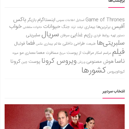
برچسب‌ها
باکس
Game of Thrones
اینستاگرام
بازیگر
استایل
اطلاعات عمومی
آفیس
خواب
حیوانات
برترین‌ها
بیماری
جنگ
ترفند
ترند
خانواده سلطنتی
سریال
رژیم غذایی
سلبریتی
روابط فردی
سرطان
دستور تهیه
سلبریتی‌ها
فضا
طراحی داخلی
فوتبال
علائم بیماری
طبیعت
عکس
فیلم
معما
مو
مراقبت از پوست
مسافرت
معماری
مراسم اسکار
میوه
مریخ
ویروس کرونا
ناسا
کرونا
هوش مصنوعی
پوست
ورزش
چین
کشورها
کروناویروس
انتخاب سردبیر