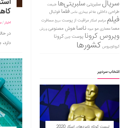
استف
سریال
سلبریتی‌ها
سلبریتی
طبیعت
کاه
فضا
طراحی داخلی
فوتبال
علائم بیماری
عکس
فیلم
مراقبت از پوست
مسافرت
مراسم اسکار
مریخ
اخبار
/
س
ناسا
هوش مصنوعی
معما
مو
معماری
میوه
ورزش
در حال
ویروس کرونا
کرونا
پوست
چین
کشورها
دارد، 
کروناویروس
انتخاب سردبیر
لیست کوتاه نامزدهای اسکار 2020