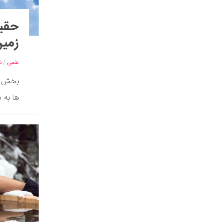
حقیق
زمین
علمی
/
ن
بخش عم
ها به 