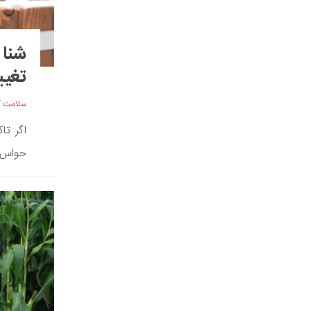
شنا 
تغیی
سلامت
/
اگر تا
حواس ش