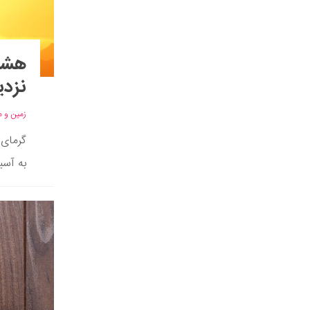
هشدا
نزد
زمین و 
گرمای 
به آسی