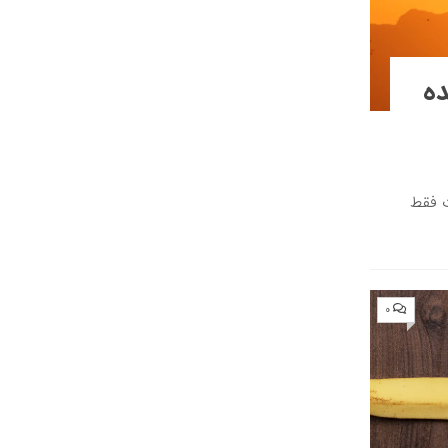
ده
ت فقط
۰