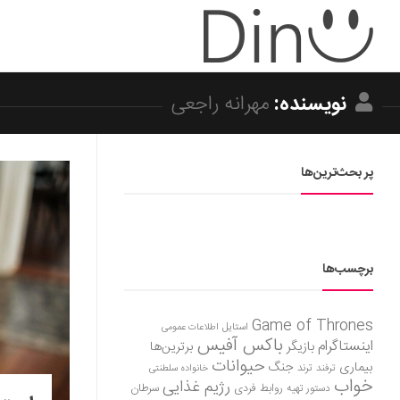
نویسنده:
مهرانه راجعی
پر بحث‌ترین‌ها
برچسب‌ها
Game of Thrones
استایل
اطلاعات عمومی
باکس آفیس
اینستاگرام
بازیگر
برترین‌ها
حیوانات
بیماری
جنگ
ترفند
ترند
خانواده سلطنتی
خواب
رژیم غذایی
روابط فردی
سرطان
دستور تهیه