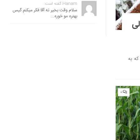
Hanam گفته است:
سلام وقت بخیر نه آقا فکر میکنم گیس
بهتره مو خوره...
لی
که به
۰