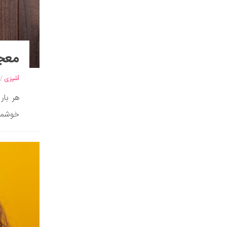
معجز
آشپزی
/
هر بار
خوشمزه