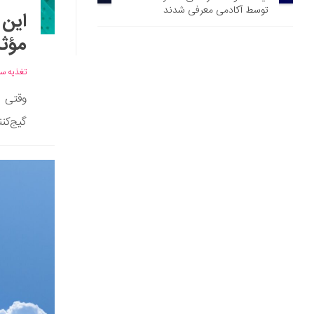
توسط آکادمی معرفی شدند
این 
مؤثر
تغذیه سا
وقتی 
گیج‌کن