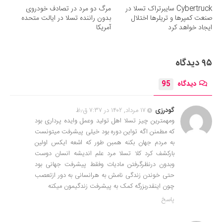
Cybertruck سایبرتراک تسلا در
مرگ دو مرد در تصادف خودروی
صنعت کمپرها و تریلرها اختلال
بدون راننده تسلا در ایالت متحده
ایجاد خواهد کرد
آمریکا
۹۵ دیدگاه
دیدگاه
95
گودرزی
۱۷ مرداد, ۱۴۰۲ در ۷:۳۷ ق٫ظ
ومهمترین چیز تسلا اهل تولید وعمل وایده پرداری بود
که مطمنن اگه تواین دوره بود خیلی پیشرفت میتونست
به مردم جهان بکنه همبن طور که اشعه ایکس اولین
بارکشف کرد کلا تسلا مرد علم اندیشه انسان دوست
وبدون درنظرگرفتن مادیات وفقط پیشرفت جهانی بود
حتی خوندن زندگی نامش به هرانسانی به دور ازتعصب
چون اینقدربزرگه کمک به پیشرفت زندگیمون میکنه
پاسخ