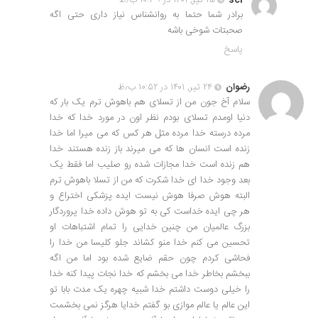
sci
۲۵ تیر, ۱۴۰۱ در ۱۰:۳۹ ب٫ظ
برادر شما حتما به روانشناس نیاز داری حتی اگه
صحبتات شوخی باشه
پاسخ
رضوان
۲۴ تیر, ۱۴۰۱ در ۱۰:۵۲ ب٫ظ
سلام آخ جون من از تسلای هم باهوش ترم یک بار که
دنیا اومدم تسلای بودم نظر اون در مورد خدا که خدا
مرده درسته خدا مرده مثل هر کس که می میرا اما خدا
زنده است انسان ها که می میرند باز زنده هستند خدا
هم زنده است خدا مجازات شده رو صلیب اما فقط یک
بعد وجود خدا ای خدا شکرت که من از تسلا باهوش ترم
البته هوش صرفا هوش نیست ایده پزشکی اختراع و
هر چی ایده خداست کی به تو هوش داده خدا پروردگار
بزرگ عالمیان من چنین خدایی را تمام اشتباهات او
تحسین می کنم خدا منو کشاند جلو کلیسا من خدا را
فحاشی کردم چون حقم ضایع شده بود اما من اگه
ببخشم بخاطر خدا می بخشم که خدا نجات پیدا کنه خدا
را خیلی دوست داشتم خدا شبیه چهره یک مدت بابا تو
این عالم یا عالم موازی بو گفتم خدایا هرگز نمی بخشمت