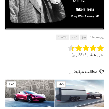
برچسب‌ها:
برق
تسلا
دانشمند
Rate this item:
امتیاز:
4.4
از 5 (38 رای)
Submit Rating
مطالب مرتبط ...
۹
۰