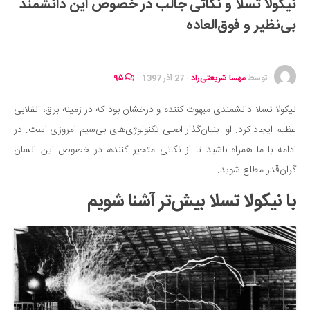
نیکولا تسلا و نکاتی جالب در خصوص این دانشمند
ایران گردی
بی‌نظیر و فوق‌العاده
جهان گردی
رابطه، عشق و ازدواج
موفقیت و مهارت‌های فردی
توسط
مهسا شریعتی‌راد
·
27 آذر 1397
·
۹۵
سلامت
نیکولا تسلا دانشمندی مبهوت کننده و درخشان بود که در زمینه برق، انقلابی
تغذیه سالم
عظیم ایجاد کرد. او بنیان‌گذار اصلی تکنولوژی‌های بی‌سیم امروزی است. در
بهداشت
ادامه با ما همراه باشید تا از نکاتی متحیر کننده، در خصوص این انسان
بیماری و درمان
گران‌قدر مطلع شوید.
کودک و مادر
با نیکولا تسلا بیش‌تر آشنا شویم
ورزش و تندرستی
روانشناسی
مراکز پزشکی و دارویی
فرهنگ و هنر