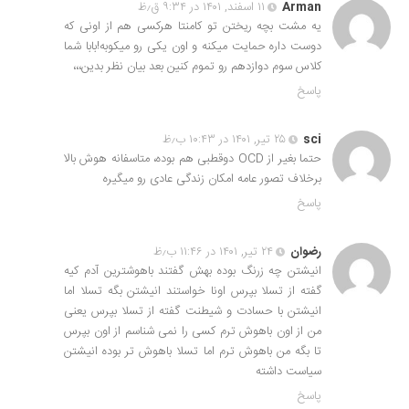
Arman
۱۱ اسفند, ۱۴۰۱ در ۹:۳۴ ق٫ظ
یه مشت بچه ریختن تو کامنتا هرکسی هم از اونی که
دوست داره حمایت میکنه و اون یکی رو میکوبه!بابا شما
کلاس سوم دوازدهم رو تموم کنین بعد بیان نظر بدین،،،
پاسخ
sci
۲۵ تیر, ۱۴۰۱ در ۱۰:۴۳ ب٫ظ
حتما بغیر از OCD دوقطبی هم بوده، متاسفانه هوش بالا
برخلاف تصور عامه امکان زندگی عادی رو میگیره
پاسخ
رضوان
۲۴ تیر, ۱۴۰۱ در ۱۱:۴۶ ب٫ظ
انیشتن چه زرنگ بوده بهش گفتند باهوشترین آدم کیه
گفته از تسلا بپرس اونا خواستند انیشتن بگه تسلا اما
انیشتن با حسادت و شیطنت گفته از تسلا بپرس یعنی
من از اون باهوش ترم کسی را نمی شناسم از اون بپرس
تا بگه من باهوش ترم اما تسلا باهوش تر بوده انیشتن
سیاست داشته
پاسخ