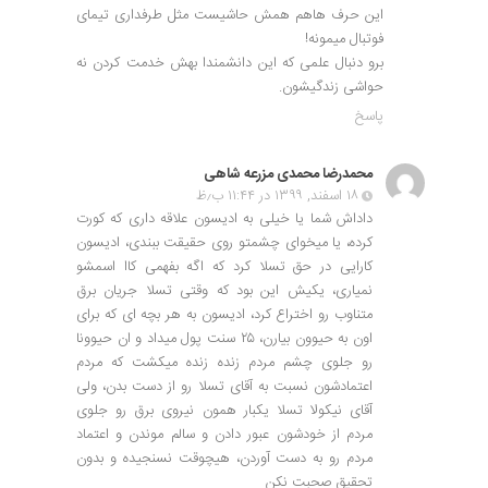
این حرف هاهم همش حاشیست مثل طرفداری تیمای
فوتبال میمونه!
برو دنبال علمی که این دانشمندا بهش خدمت کردن نه
حواشی زندگیشون.
پاسخ
محمدرضا محمدی مزرعه شاهی
۱۸ اسفند, ۱۳۹۹ در ۱۱:۴۴ ب٫ظ
داداش شما یا خیلی به ادیسون علاقه داری که کورت
کرده، یا میخوای چشمتو روی حقیقت ببندی، ادیسون
کارایی در حق تسلا کرد که اگه بفهمی کاا اسمشو
نمیاری، یکیش این بود که وقتی تسلا جریان برق
متناوب رو اختراع کرد، ادیسون به هر بچه ای که برای
اون به حیوون بیارن، ۲۵ سنت پول میداد و ان حیوونا
رو جلوی چشم مردم زنده زنده میکشت که مردم
اعتمادشون نسبت به آقای تسلا رو از دست بدن، ولی
آقای نیکولا تسلا یکبار همون نیروی برق رو جلوی
مردم از خودشون عبور دادن و سالم موندن و اعتماد
مردم رو به دست آوردن، هیچوقت نسنجیده و بدون
تحقیق صحبت نکن