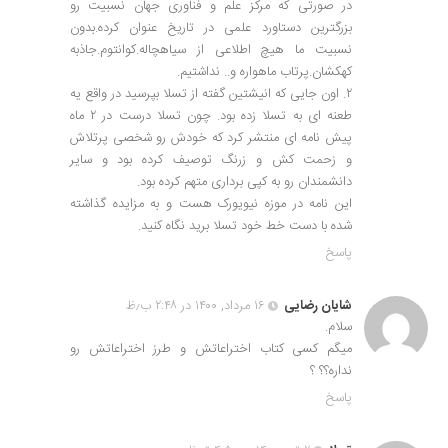
در صورتی که مرکز علم و فناوری جهان نسبیت رو
بزرگترین دستاورد علمی در تاریخ عنوان کرده.بدون
نسبیت ما هیچ اطلاعی از سیاهچاله.کوانتوم.جاذبه
کهکشان.پرتاب ماهواره و.. نداشتیم.
۲. اون جایی که انیشتین گفته از تسلا بپرسید در واقع یه
طعنه ای به تسلا زده بود. چون تسلا درست در ۲ ماه
پیش نامه ای منتشر کرد که خودش رو شخصی پرتلاش
و زحمت کش و زرنگ توصیف کرده بود و سایر
دانشمندان رو به کپی برداری متهم کرده بود.
این نامه در موزه نیویورک هست و به مزایده گذاشته
شده با دست خط خود تسلا برید نگاه کنید.
پاسخ
شایان رضایی
۱۶ مرداد, ۱۴۰۰ در ۲:۴۸ ب٫ظ
سلام.
میگم کسی کتاب اختراعاتش و طرز اختراعاتش رو
نداره؟؟ ؟
پاسخ