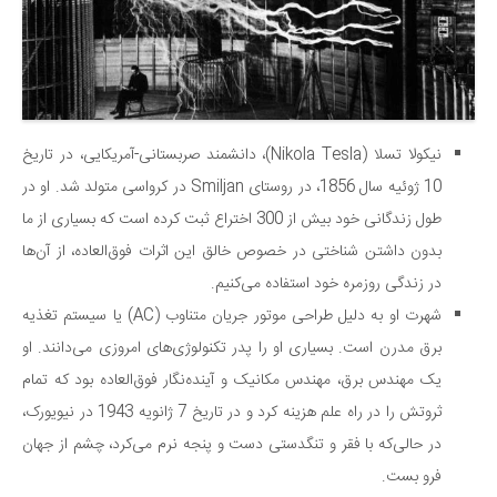
سینما و تئاتر
تلویزیون
موسیقی
چهره‌ها
عکاسی و هنرهای تجسمی
نیکولا تسلا (Nikola Tesla)، دانشمند صربستانی-آمریکایی، در تاریخ
کتاب و کتاب‌خوانی
10 ژوئیه سال 1856، در روستای Smiljan در کرواسی متولد شد. او در
طول زندگانی خود بیش از 300 اختراع ثبت کرده است که بسیاری از ما
تاریخ
بدون داشتن شناختی در خصوص خالق این اثرات فوق‌العاده، از آن‌ها
معماری
در زندگی روزمره خود استفاده می‌کنیم.
علمی
شهرت او به دلیل طراحی موتور جریان متناوب (AC) یا سیستم تغذیه
فناوری‌ها
برق مدرن است. بسیاری او را پدر تکنولوژی‌های امروزی می‌دانند. او
نجوم و هوا فضا
یک مهندس برق، مهندس مکانیک و آینده‌نگار فوق‌العاده بود که تمام
زمین و محیط زیست
ثروتش را در راه علم هزینه کرد و در تاریخ 7 ژانویه 1943 در نیویورک،
در حالی‌که با فقر و تنگدستی دست و پنجه نرم می‌کرد، چشم از جهان
خودرو
فرو بست.
سرگرمی