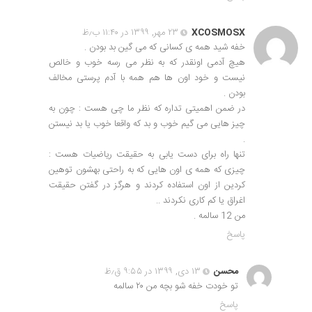
XCOSMOSX
۲۳ مهر, ۱۳۹۹ در ۱۱:۴۰ ب٫ظ
خفه شید همه ی کسانی که می گین بد بودن .
هیچ آدمی اونقدر که به نظر می رسه خوب و خالص
نیست و خود اون ها هم همه با آدم پرستی مخالف
بودن .
در ضمن اهمیتی تداره که نظر ما چی هست : چون به
چیز هایی می گیم خوب و بد که واقعا خوب یا بد نیستن
.
تنها راه برای دست یابی به حقیقت ریاضیات هست :
چیزی که همه ی اون هایی که به راحتی بهشون توهین
کردین از اون استفاده کردند و هرگز در گفتن حقیقت
اغراق یا کم کاری نکردند ..
من 12 سالمه .
پاسخ
محسن
۱۳ دی, ۱۳۹۹ در ۹:۵۵ ق٫ظ
تو خودت خفه شو بچه من ۲۰ سالمه
پاسخ