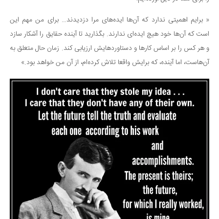
« برایم اهمیتی ندارد که آن‌ها ایده‌های مرا دزدیدند… برای من مهم این
است که آن‌ها خود هیچ ایده‌ای ندارند. بگذارید تا آینده حقایق را آشکار سازد
و هر کس را بر اساس کارها و دستاوردهایش ارزیابی کند. زمان حال متعلق به
آن‌هاست، اما آینده، که برایش واقعا تلاش کرده‌ام، از آن من خواهد بود.»