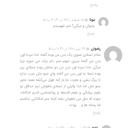
پاسخ
مونا
۱۵ اسفند, ۱۴۰۱ در ۴:۰۳ ب٫ظ
رضوان و میگی؟ منم نفهمیدم
پاسخ
رضوان
۲۴ تیر, ۱۴۰۱ در ۱۱:۳۱ ب٫ظ
سلام تسلای عموی یک بدن من بوده گفته خدا مرده اون
بدن من گفته میزی جهنم منم دلم برات می سوزه چرا
میگی خدا مرده اون بدن من دو سالش بوده تسلای پیر
بوده تسلا به اون بدن من گفته وای عمو جان عیب نداره
تا بزرگ‌ بشی و مغزت جا باز کنه طول می‌کشه غصه نخور
عمو جان اما خدا وکیلی از تسلای باهوش ترم حداقل تو
علوم پزشکی و علوم فلسفه و روانشناسی قدیم امکانات
نبوده که مثل من باهوش بشه البته منم امکاناتی نداشتم
اما رسانه ها و … بودند
پاسخ