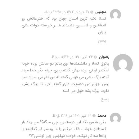
مجتبی
۲۰ خرداد, ۱۴۰۲ در ۱۲:۴۸ ب٫ظ
تسلا نخبه ترین انسان جهان بود که اختراعاتش رو
انیشتین و ادیسون دزدیدند بنا بر خواسته دولت های
پنهان
پاسخ
رضوان
۲۴ تیر, ۱۴۰۱ در ۱۱:۳۶ ب٫ظ
پاتوق تسلا و دانشمندها اون بدنم دو سالش بوده خونه
اسکندر ارمنی بوده بهش گفته پیری جهنم نگو خدا مرده
گفته بزرگ بشی می فهمی گفته نه من دلم می سوزه عمو
برس جهنم من دوستت دارم گفته آخی تا بزرگ بشی
مغزت بزرگ بشه طول می کشه
پاسخ
محمد
۲۹ تیر, ۱۴۰۱ در ۱۱:۱۶ ق٫ظ
یکی به من بگه این دوستمون چی میگه؟؟ من چند بار
کامنتاشو خوند ، فک میکنم یا ما رو سر کار گذاشته یا
واقعا سه کار میکنه، خودت میفهمی چی نوشتی؟؟؟