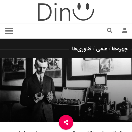
سبک زندگی
چهره‌ها
/
علمی
/
فناوری‌ها
دنیای مد
زیبایی و آرایش
شیک پوشی
دکوراسیون و چیدمان
غذا
رستوران گردی
آشپزی
سفر و گردشگری