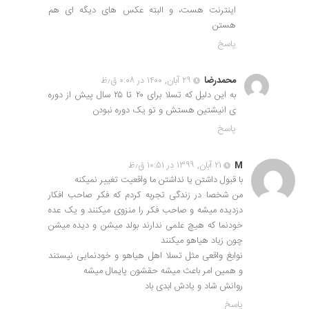
اینترنت هست، و البته عکس های دیگه ای هم
هستن
پاسخ
محمدرضا
۲۹ آبان, ۱۴۰۰ در ۰:۰۸ ق٫ظ
به این دلیل که تسلا برای ۲۰ تا ۲۵ سال پیش از دوره
ی انیشتین هستش و تو یک دوره نبودن
پاسخ
M
۲۱ آبان, ۱۳۹۹ در ۱۰:۵۱ ق٫ظ
با قبول داشتن یا نداشتن ما واقعیت تغییر نمیکنه
من شخصا در زندگی تجربه کردم که فکر صاحب افکار
دزدیده میشه و صاحب فکر را منزوی میکنند و یک عده
خودنما که هیچ علمی ندارند بولد میشن و دیده میشن
چون زیاد هیاهو میکنند
نوابغ واقعی مثل تسلا اهل هیاهو و خودنمایی نیستند
و همین امر باعث میشه حقشون پایمال میشه
روانش شاد و یادش ابدی باد
پاسخ