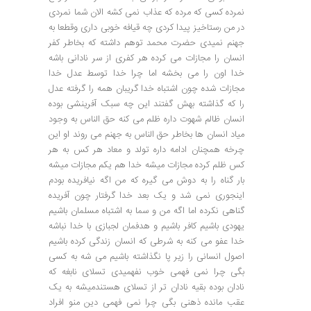
نمرده کسی که مرده که عذاب نمی کشه الان شما نمردی
در من رستاخیز پیدا کردی چه قیافه خوبی داری وقطعا به
جهنم نمیدی حضرت محمد توهم داشته که بخاطر کفر
انسان را مجازات می کرده هر کفری از سر نادانی باشه
خدا اون را می بخشه اما چرا خدا توسط عدل خدا
مجازات شده چون اشتباه خدا گریبان همه را گرفته عدل
را که گذاشته بهش گفتند این چه سبک آفرینشی بوده
انسان ظالم شهوت داره ظلم می کنه حق الناس به وجود
میاد انسان ها بخاطر حق الناس به جهنم می روند او این
چرخه همچنان ادامه داره تولد و معاد هر کس به هر
کس ظلم کرده مجازات میشه خدا هم یکم مجازات میشه
بار گناه را به دوش می گیره که من اگه نیافریده بودم
اینجوری نمی شد و یک بعد خدا گرفتار چون آفریده
گناهی نکرده اما اگه من و سما به اشتباه مسلمان باشیم
یهودی باشیم کافر باشیم و هدفمان لجبازی با خدا نباشه
خدا عفو می کنه به شرطی که انسان زندگی کرده باشیم
اصول انسانی را زیر پا نگذاشته باشیم می شه به کسی
بگی چرا نمی فهمی خوب نفهمیدی تسلای نابغه که
نادان بوده بقیه نادان تر از تسلای هستندمیشه به یک
عقب مانده ذهنی بگی چرا نمی فهمی دین منو افراد