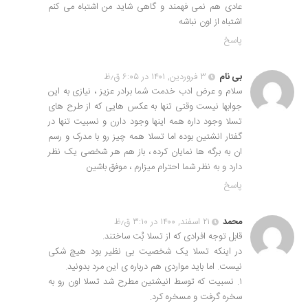
عادی هم نمی فهمند و گاهی شاید من اشتباه می کنم
اشتباه از اون نباشه
پاسخ
بی نام
۳ فروردین, ۱۴۰۱ در ۶:۰۵ ق٫ظ
سلام و عرض ادب خدمت شما برادر عزیز ، نیازی به این
جوابها نیست وقتی تنها به عکس هایی که از طرح های
تسلا وجود داره همه اینها وجود دارن و نسبیت تنها در
گفتار انشتین بوده اما تسلا همه چیز رو با مدرک و رسم
ان به برگه ها نمایان کرده ، باز هم هر شخصی یک نظر
دارد و به نظر شما احترام میزارم ، موفق باشین
پاسخ
محمد
۲۱ اسفند, ۱۴۰۰ در ۳:۱۰ ق٫ظ
قابل توجه افرادی که از تسلا بُت ساختند.
در اینکه تسلا یک شخصیت بی نظیر بود هیچ شکی
نیست. اما باید مواردی هم درباره ی این مرد بدونید.
۱. نسبیت که توسط انیشتین مطرح شد تسلا اون رو به
سخره گرفت و مسخره کرد.