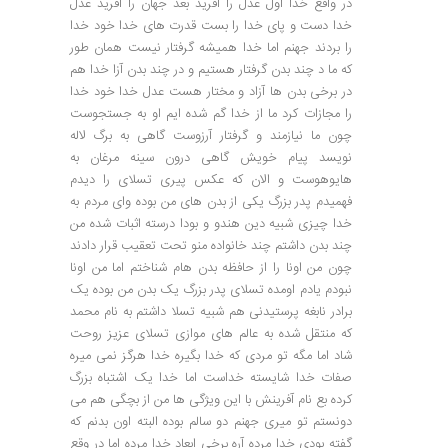
در واقع خدا اول عدل را آفرید بعد جهان را آفرید عدل
خدا دست و پای خدا را بست قدرت های خدا خود خدا
را بردند جهنم اما خدا همیشه گرفتار نیست همان طور
که ما د چند بدن گرفتار هستیم و در چند بدن آزا خدا هم
در برخی بدن ها آزاد و مختار هست عدل خدا خود خدا
را مجازات کرد ما از خدا گم شده ایم او به جستجوست
چون ما نیازمند و گرفتار آرزوست گاهی به برگ لاله
نویسد پیام خویش گاهی درون سینه مرغان به
هایوهوست و الان که عکس پیری تسلای را دیدم
فهمیدم پدر بزرگ یکی از بدن های من بوده وای مردم به
خدا چیزی شبیه دین هندو و بودا درسته اثبات شده من
چند بدن داشتم چند خانواده منو تحت تعقیب قرار دادند
چون من اونا را از حافظه بدن هام شناختم اما من اونا
نبودم یادم اومده تسلای پدر بزرگ یک بدن من بوده یک
برادر نابغه پرستیدنی هم شبیه تسلا داشتم به نام محمد
که منتقل شده به عالم های موازی تسلای عزیز روحت
شاد اما مگه تو مردی که خدا بگیره خدا هرگز نمی میره
صفات خدا شایسته خداست اما خدا یک اشتباه بزرگ
کرده بع نام آفرینش با این ویژگی ها من از بچگی هم می
دونستم تو میری جهنم دو سالم بوده البته اون بدنم که
گفته بودی خدا مرده آره برخی ابعاد خدا مرده اما در وقع