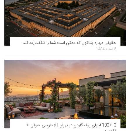
حقایقی درباره پنتاگون که ممکن است شما را شگفت‌زده کند
5 اسفند 1404
0 تا 100 اجرای روف گاردن در تهران | از طراحی اصولی تا