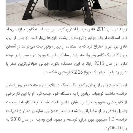
دانستنی‌ها
بازی
طنز
زاپاتا در سال 2011 فلای برد را اختراع کرد. این وسیله به کاربر اجازه می‌داد
فال
تا با استفاده از یک موتور واترجت در پشت قایق‌ها پرواز کنند. او پس از این،
فلای برد ایر را اختراع کرد که با استفاده از چهار موتور جت می‌تواند در آسمان
مسابقه
پرواز کند. یک کامپیوتر وظیفه پایدار ساختن این‌ هاوربرد در مسیر را بر عهده
اخبار
دارد. در سال 2016 زاپاتا با این دستگاه رکورد جهانی طولانی‌ترین سفر با
هاوربرد را با انجام یک پرواز 2.25 کیلومتری شکست.
این مخترع پس از پروازی که با یک تفنگ در بالای سر جمعیت در روز باستیل
فرانسه داشت توجهات زیادی را به دستگاه خود جلب کرد. او با این کار برخی
از کاربردهای هاوربرد خود را نشان داد و باعث شد تا چند کارخانه ساخت
وسایل دفاعی با او مذاکراتی داشته باشند. همچنین سازمان دفاع و تدارکات
فرانسه 1.3 میلیون یورو برای توسعه و بهبود این وسیله در سال 2018 به
زاپاتا اعطا کرد.