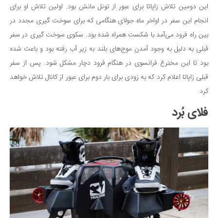
سینما و تئاتر
این دومین تلاش زاپاتا برای عبور از تونل مانش بود. اولین تلاش او برای
تلویزیون
انجام این سفر در اواخر ماه جولای هنگامی که برای سوخت گیری مجدد در
موسیقی
بین راه فرود می‌آمد با شکست همراه شده بود. سکوی سوخت گیری در سفر
چهره‌ها
قبلی به دلیل به وجود آمدن موج‌های بلند به زیر آب رفته بود و باعث شده
بود تا این مخترع فرانسوی در هنگام فرود دچار مشکل شود. پس از سفر
عکاسی و هنرهای تجسمی
قبلی زاپاتا اعلام کرد که به زودی برای بار دوم برای عبور از کانال تلاش خواهد
کتاب و کتاب‌خوانی
کرد.
تاریخ
فلای بُرد
معماری
علمی
فناوری‌ها
نجوم و هوا فضا
زمین و محیط زیست
خودرو
سرگرمی