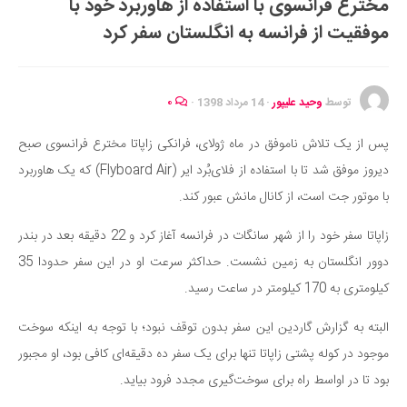
مخترع فرانسوی با استفاده از هاوربرد خود با
ایران گردی
موفقیت از فرانسه به انگلستان سفر کرد
جهان گردی
رابطه، عشق و ازدواج
موفقیت و مهارت‌های فردی
توسط
وحید علیپور
·
14 مرداد 1398
·
۰
سلامت
پس از یک تلاش ناموفق در ماه ژولای، فرانکی زاپاتا مخترع فرانسوی صبح
تغذیه سالم
دیروز موفق شد تا با استفاده از فلای‌بُرد ایر (Flyboard Air) که یک هاوربرد
بهداشت
با موتور جت است، از کانال مانش عبور کند.
بیماری و درمان
زاپاتا سفر خود را از شهر سانگات در فرانسه آغاز کرد و 22 دقیقه بعد در بندر
کودک و مادر
دوور انگلستان به زمین نشست. حداکثر سرعت او در این سفر حدودا 35
ورزش و تندرستی
کیلومتری به 170 کیلومتر در ساعت رسید.
روانشناسی
البته به گزارش گاردین این سفر بدون توقف نبود؛ با توجه به اینکه سوخت
مراکز پزشکی و دارویی
موجود در کوله پشتی زاپاتا تنها برای یک سفر ده دقیقه‌ای کافی بود، او مجبور
فرهنگ و هنر
بود تا در اواسط راه برای سوخت‌گیری مجدد فرود بیاید.