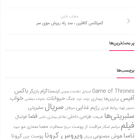
مطلب قبلی
کمپلکس کافئین ، سد راه ریزش موی سر
پر بحث‌ترین‌ها
برچسب‌ها
باکس
Game of Thrones
اینستاگرام
بازیگر
استایل
اطلاعات عمومی
آفیس
خواب
حیوانات
برترین‌ها
بیماری
جنگ
ترفند
ترند
خانواده سلطنتی
سریال
رژیم غذایی
سلبریتی
روابط فردی
سرطان
دستور تهیه
سلبریتی‌ها
فضا
طراحی داخلی
فوتبال
علائم بیماری
طبیعت
عکس
فیلم
معما
مو
مراقبت از پوست
مسافرت
معماری
مراسم اسکار
میوه
مریخ
ویروس کرونا
ناسا
کرونا
هوش مصنوعی
پوست
ورزش
چین