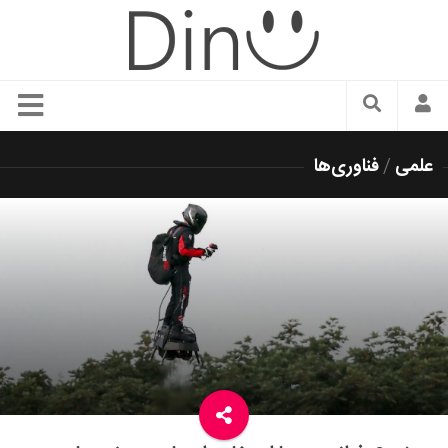
سبک زندگی
علمی
/
فناوری‌ها
دنیای مد
زیبایی و آرایش
شیک پوشی
دکوراسیون و چیدمان
غذا
رستوران گردی
آشپزی
سفر و گردشگری