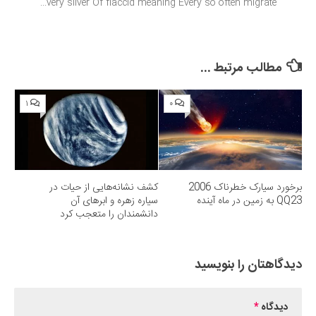
very sliver Of flaccid meaning Every so often migrate...
مطالب مرتبط ...
۱
۰
برخورد سیارک خطرناک 2006
کشف نشانه‌هایی از حیات در
QQ23 به زمین در ماه آینده
سیاره زهره و ابرهای آن
دانشمندان را متعجب کرد
دیدگاهتان را بنویسید
دیدگاه
*