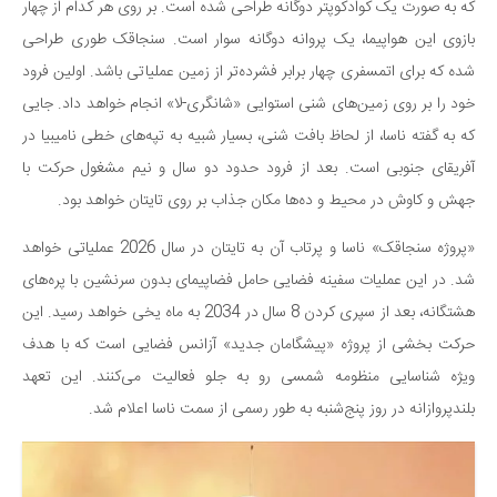
که به صورت یک کوادکوپتر دوگانه طراحی شده است. بر روی هر کدام از چهار
دانستنی‌ها
بازوی این هواپیما، یک پروانه دوگانه سوار است. سنجاقک طوری طراحی
بازی
شده که برای اتمسفری چهار برابر فشرده‌تر از زمین عملیاتی باشد. اولین فرود
طنز
خود را بر روی زمین‌های شنی استوایی «شانگری-لا» انجام خواهد داد. جایی
که به گفته ناسا، از لحاظ بافت شنی، بسیار شبیه به تپه‌های خطی نامیبیا در
فال
آفریقای جنوبی است. بعد از فرود حدود دو سال و نیم مشغول حرکت با
مسابقه
جهش و کاوش در محیط و ده‌ها مکان جذاب بر روی تایتان خواهد بود.
اخبار
«پروژه سنجاقک» ناسا و پرتاب آن به تایتان در سال 2026 عملیاتی خواهد
شد. در این عملیات سفینه فضایی حامل فضاپیمای بدون سرنشین با پره‌های
هشتگانه، بعد از سپری کردن 8 سال در 2034 به ماه یخی خواهد رسید. این
حرکت بخشی از پروژه «پیشگامان جدید» آزانس فضایی است که با هدف
ویژه شناسایی منظومه شمسی رو به جلو فعالیت می‌کنند. این تعهد
بلندپروازانه در روز پنج‌شنبه به طور رسمی از سمت ناسا اعلام شد.