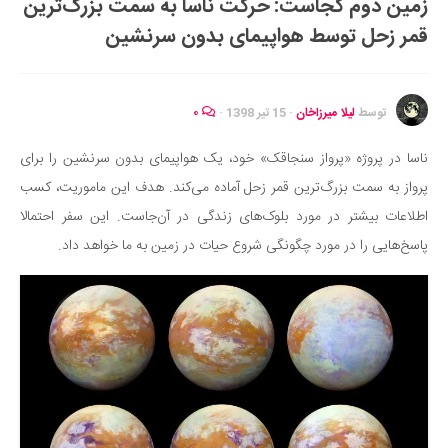
زمین دوم کجاست: حرکت ناسا به سمت بزرگ‌ترین
ایران گردی
قمر زحل توسط هواپیمای بدون سرنشین
جهان گردی
رابطه، عشق و ازدواج
موفقیت و مهارت‌های فردی
توسط
لیلا میرزاخان
·
15 تیر 1398
·
۰
سلامت
ناسا در پروژه «پرواز سنجاقک» خود، یک هواپیمای بدون سرنشین را برای
تغذیه سالم
پرواز به سمت بزرگ‌ترین قمر زحل آماده می‌کند. هدف این ماموریت، کسب
بهداشت
اطلاعات بیشتر در مورد بلوک‌های زندگی در آن‌جاست. این سفر احتمالا
بیماری و درمان
پاسخ‌هایی را در مورد چگونگی شروع حیات در زمین به ما خواهد داد.
کودک و مادر
ورزش و تندرستی
روانشناسی
مراکز پزشکی و دارویی
فرهنگ و هنر