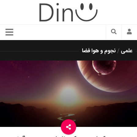
سبک زندگی
علمی
/
نجوم و هوا فضا
دنیای مد
زیبایی و آرایش
شیک پوشی
دکوراسیون و چیدمان
غذا
رستوران گردی
آشپزی
سفر و گردشگری