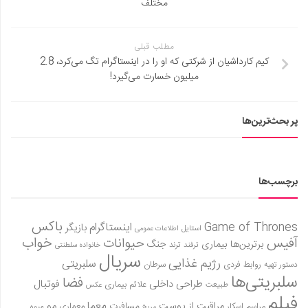
مختلف
مطلب قبلی
کیم کارداشیان از شرکتی که او را در اینستاگرام تگ می‌کرد، 2.8
میلیون خسارت می‌گیرد!
پر بحث‌ترین‌ها
برچسب‌ها
باکس
Game of Thrones
اینستاگرام
بازیگر
استایل
اطلاعات عمومی
آفیس
خواب
حیوانات
برترین‌ها
بیماری
جنگ
ترفند
ترند
خانواده سلطنتی
سریال
رژیم غذایی
سلبریتی
روابط فردی
سرطان
دستور تهیه
سلبریتی‌ها
فضا
طراحی داخلی
فوتبال
علائم بیماری
طبیعت
عکس
فیلم
معما
مو
مراقبت از پوست
مسافرت
معماری
مراسم اسکار
میوه
مریخ