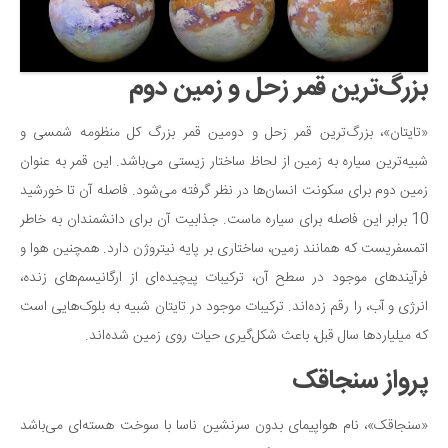
سینما و تئاتر
تلویزیون
موسیقی
بزرگ‌ترین قمر زحل و زمین دوم
چهره‌ها
عکاسی و هنرهای تجسمی
«تایتان»، بزرگ‌ترین قمر زحل و دومین قمر بزرگ کل منظومه شمسی و
شبیه‌ترین سیاره به زمین از لحاظ ساختار زیستی می‌باشد. این قمر به عنوان
کتاب و کتاب‌خوانی
زمین دوم برای سکونت انسان‌ها در نظر گرفته می‌شود. فاصله آن تا خورشید
تاریخ
10 برابر این فاصله برای سیاره ماست. جذابیت آن برای دانشمندان به خاطر
معماری
اتمسفریست که همانند زمین، ساختاری بر پایه نیتروژن دارد. همچنین هوا و
علمی
فرآیندهای موجود در سطح آن، ترکیبات پیچیده‌ای از ارگانیسم‌های زنده،
فناوری‌ها
انرژی و آب، را رقم زده‌اند. ترکیبات موجود در تایتان شبیه به بلوک‌هایی است
که میلیاردها سال قبل، باعث شکل‌گیری حیات روی زمین شده‌اند.
نجوم و هوا فضا
زمین و محیط زیست
پرواز سنجاقک
خودرو
«سنجاقک»، نام هواپیمای بدون سرنشین ناسا با سوخت هسته‌ای می‌باشد
سرگرمی