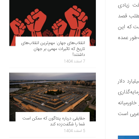
فت زیادی
 مطلب قصد
ست که این
 به هوش مصنوعی توجه زیادی دارد و احتمالاً تا سال 2030 به‌طور عمده
انقلاب‌های جهان: مهم‌ترین انقلاب‌های
تاریخ که تاثیرات مهمی بر جهان
داشتند!
7 اسفند 1404
لعات و بررسی‌ها، هوش مصنوعی تا سال 2030 می‌تواند 135 میلیارد دلار
یه‌گذاری
خاورمیانه
 عربی است
حقایقی درباره پنتاگون که ممکن است
شما را شگفت‌زده کند
5 اسفند 1404