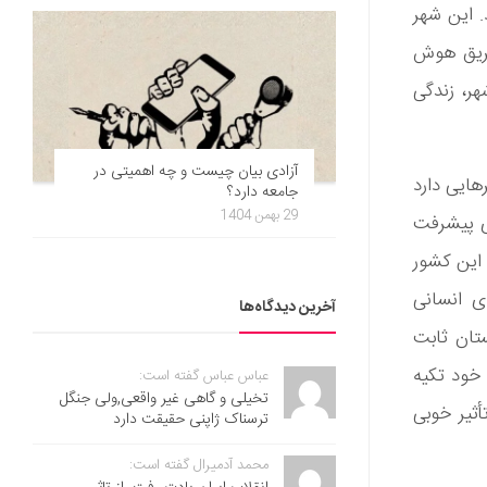
اخت است که این شهر Neom نام دارد. این شهر
طریق هوش
ر، زندگی
آزادی بیان چیست و چه اهمیتی در
ایی دارد
جامعه دارد؟
29 بهمن 1404
ای پیشرفت
 این کشور
ی انسانی
آخرین دیدگاه‌ها
ستان ثابت
 خود تکیه
عباس عباس گفته است:
تخیلی و گاهی غیر واقعی,ولی جنگل
ثیر خوبی
ترسناک ژاپنی حقیقت دارد
محمد آدمیرال گفته است: