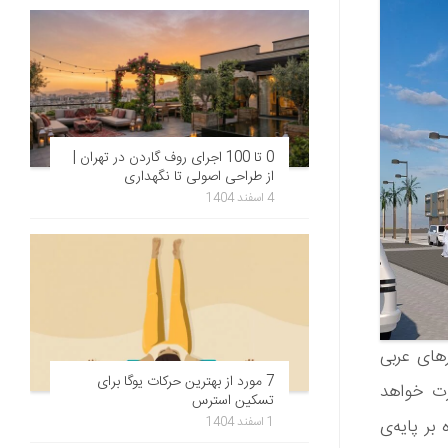
0 تا 100 اجرای روف گاردن در تهران |
از طراحی اصولی تا نگهداری
4 اسفند 1404
در کشورهای عربی
7 مورد از بهترین حرکات یوگا برای
رت خواهد
تسکین استرس
1 اسفند 1404
بر پایه‌ی