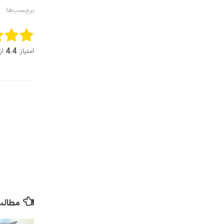
برچسب‌ها:
this item:
امتیاز:
4.4
از 5 (10 
it Rating
مطالب 