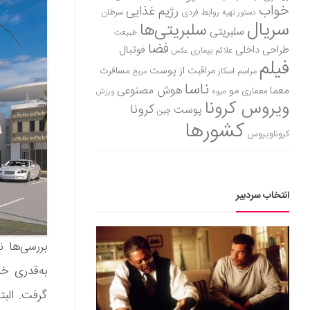
خواب
رژیم غذایی
روابط فردی
سرطان
دستور تهیه
سریال
سلبریتی‌ها
سلبریتی
طبیعت
فضا
طراحی داخلی
فوتبال
علائم بیماری
عکس
فیلم
مراقبت از پوست
مسافرت
مراسم اسکار
مریخ
ناسا
هوش مصنوعی
معما
مو
معماری
میوه
ورزش
ویروس کرونا
کرونا
پوست
چین
کشورها
کروناویروس
انتخاب سردبیر
به‌قدری خ
گرفت. البت