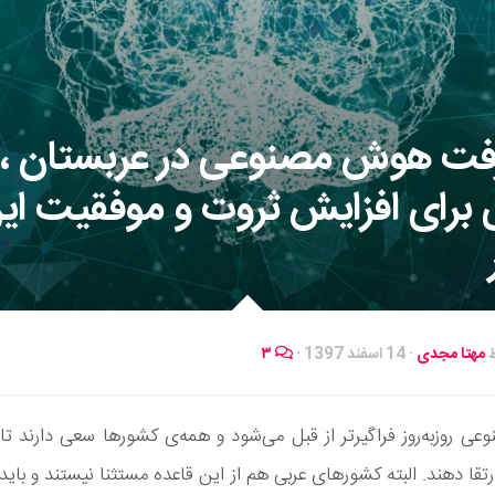
فت هوش مصنوعی در عربستان ،
برای افزایش ثروت و موفقیت ای
ط
مهتا مجدی
·
14 اسفند 1397
·
۳
 روزبه‌روز فراگیرتر از قبل می‌شود و همه‌ی کشورها سعی دارند تا 
رتقا دهند. البته کشورهای عربی هم از این قاعده مستثنا نیستند و باید