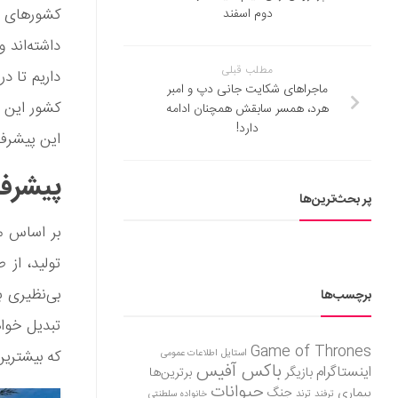
کشورهای ع
دوم اسفند
داشته‌اند 
مطلب قبلی
داریم تا د
ماجراهای شکایت جانی دپ و امبر
هرد، همسر سابقش همچنان ادامه
دارد!
این پیشرف
پیشرف
پر بحث‌ترین‌ها
تولید، از
بی‌نظیری ب
برچسب‌ها
تبدیل خواه
Game of Thrones
استایل
که بیشترین
اطلاعات عمومی
باکس آفیس
اینستاگرام
بازیگر
برترین‌ها
حیوانات
بیماری
جنگ
ترفند
ترند
خانواده سلطنتی