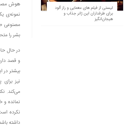
لیستی از فیلم های معمایی و راز آلود
برای طرفداران این ژانر جذاب و
نمونه‌ی ی
هیجان‌انگیز
مصنوعی صو
بشر را متح
در حال حا
و قصد دارد
بیشتر در ا
نیز برای 
می‌کند. نک
نمانده و خ
نکرده است
داشته باشد