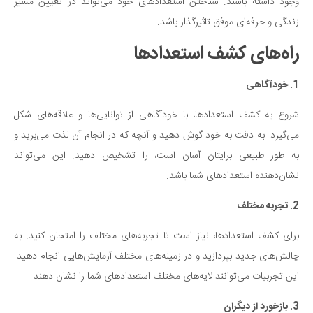
سینما و تئاتر
وجود داشته باشند. شناختن استعدادهای خود می‌تواند در تعیین مسیر
زندگی و حرفه‌ای موفق تاثیرگذار باشد.
تلویزیون
موسیقی
راه‌های کشف استعدادها
چهره‌ها
1.
خودآگاهی
عکاسی و هنرهای تجسمی
شروع به کشف استعدادها، با خودآگاهی از توانایی‌ها و علاقه‌های شکل
کتاب و کتاب‌خوانی
می‌گیرد. به دقت به خود گوش دهید و آنچه که در انجام آن لذت می‌برید و
تاریخ
به طور طبیعی برایتان آسان است، را تشخیص دهید. این می‌تواند
معماری
نشان‌دهنده استعدادهای شما باشد.
علمی
2.
تجربه مختلف
فناوری‌ها
نجوم و هوا فضا
برای کشف استعدادها، نیاز است تا تجربه‌های مختلف را امتحان کنید. به
چالش‌های جدید بپردازید و در زمینه‌های مختلف آزمایش‌هایی انجام دهید.
زمین و محیط زیست
این تجربیات می‌توانند لایه‌های مختلف استعدادهای شما را نشان دهند.
خودرو
3.
بازخورد از دیگران
سرگرمی