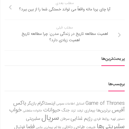
مطلب بعدی
آیا چای یربا ماته واقعاً می تواند خستگی شما را از بین ببرد؟
مطلب قبلی
اهمیت مطالعه تاریخ در زندگی مدرن: چرا مطالعه تاریخ
اهمیت زیادی دارد؟
پر بحث‌ترین‌ها
برچسب‌ها
باکس
Game of Thrones
اینستاگرام
بازیگر
استایل
اطلاعات عمومی
آفیس
خواب
حیوانات
برترین‌ها
بیماری
جنگ
ترفند
ترند
خانواده سلطنتی
سریال
رژیم غذایی
سلبریتی
روابط فردی
سرطان
دستور تهیه
سلبریتی‌ها
فضا
طراحی داخلی
فوتبال
علائم بیماری
طبیعت
عکس