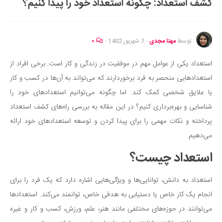
کشف استعداد: چگونه استعداد خود را پیدا کنیم؟
ایران گردی
جهان گردی
رابطه، عشق و ازدواج
توسط
مهتا مجدی
·
7 شهریور 1402
·
۰
موفقیت و مهارت‌های فردی
استعداد یکی از عوامل مهم در موفقیت در زندگی و کار است. برخی افراد از
سلامت
استعدادهایی منحصر به فرد برخوردارند که می‌تواند به آن‌ها در کسب و کار
تغذیه سالم
یا علایق شخصی کمک کند. اما چگونه می‌توانیم استعدادهای خود را
بهداشت
شناسایی و بهره‌برداری کنیم؟ در این مقاله به بررسی راه‌های کشف استعداد
بیماری و درمان
پرداخته و نکات مهمی را برای پیدا کردن و توسعه استعدادهای خود ارائه
می‌دهیم.
کودک و مادر
استعداد چیست؟
ورزش و تندرستی
روانشناسی
استعداد به دانش، توانایی‌ها و ویژگی‌هایی اشاره دارد که یک فرد را برای
مراکز پزشکی و دارویی
انجام یک کار خاص یا دستیابی به هدفی خاص، توانمند می‌کند. استعدادها
فرهنگ و هنر
می‌توانند در حوزه‌های مختلفی مانند هنر، علم، ورزش، کسب و کار و غیره