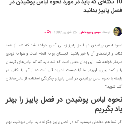
10 نکته‌ای که باید در مورد نحوه لباس پوشیدن در
ایران گردی
فصل پاییز بدانید
جهان گردی
رابطه، عشق و ازدواج
موفقیت و مهارت‌های فردی
توسط
سیمین نوربخش
·
26 شهریور 1397
·
۰
سلامت
نحوه لباس پوشیدن در فصل پاییز زمانی آسان خواهد شد که شما از همه
تغذیه سالم
نکات و ترفندهای آن با خبر باشید. تابستان رو به اتمام است و هوا به زودی
بهداشت
سردتر خواهد شد. این بدان معنی است که شما باید کم کم لباس‌های گرمتان
بیماری و درمان
را از کمد بیرون آورید. اما آیا دوست ندارید قبل استفاده از آنها با نکاتی در
رابطه با نحوه لباس پوشیدن در فصل پاییز و چگونگی استفاده از لباس‌هایتان
کودک و مادر
آشنا شوید؟
ورزش و تندرستی
نحوه لباس پوشیدن در فصل پاییز را بهتر
روانشناسی
یاد بگیریم
مراکز پزشکی و دارویی
فرهنگ و هنر
اگر شما هم مطمئن نیستید که در فصل پاییز چگونه باید لباس بپوشید، بهتر