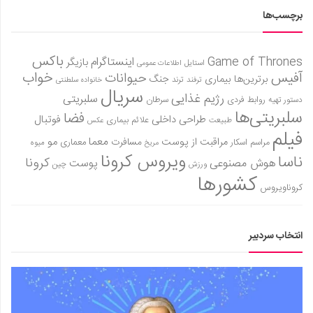
برچسب‌ها
باکس
Game of Thrones
اینستاگرام
بازیگر
استایل
اطلاعات عمومی
آفیس
خواب
حیوانات
برترین‌ها
بیماری
جنگ
ترفند
ترند
خانواده سلطنتی
سریال
رژیم غذایی
سلبریتی
روابط فردی
سرطان
دستور تهیه
سلبریتی‌ها
فضا
طراحی داخلی
فوتبال
علائم بیماری
طبیعت
عکس
فیلم
معما
مو
مراقبت از پوست
مسافرت
معماری
مراسم اسکار
میوه
مریخ
ویروس کرونا
ناسا
کرونا
هوش مصنوعی
پوست
ورزش
چین
کشورها
کروناویروس
انتخاب سردبیر