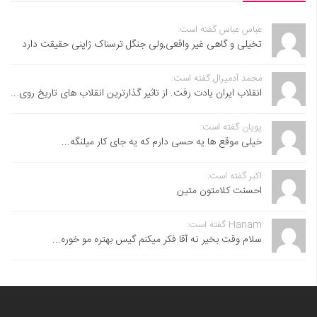
عباس عباس گفته است:
تخیلی و گاهی غیر واقعی,ولی جنگل ترسناک ژاپنی حقیقت دارد
محمد آدمیرال گفته است:
انقلاب ایران یادت رفت. از تاثیر گذارترین انقلاب های تاریخ روی...
پویان گفته است:
خیلی موقع ها یه حسی دارم که یه جای کار میلنگه...
اکبر گفته است:
احسنت ‌کلامتون متین
Hanam گفته است:
سلام وقت بخیر نه آقا فکر میکنم گیس بهتره مو خوره...