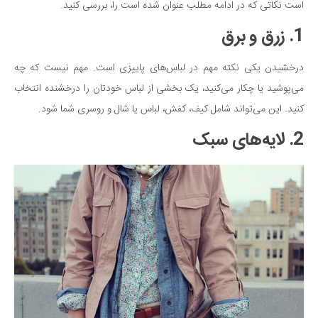
سینما و تئاتر
است نکاتی که در ادامه مطلب عنوان شده است را، بررسی کنید.
تلویزیون
1. زرق و برق
موسیقی
درخشیدن یکی نکته مهم در لباس‌های پاییزی است. مهم نیست که چه
چهره‌ها
می‌پوشید یا چکار می‌کنید، یک بخشی از لباس خودتان را درخشنده انتخاب
عکاسی و هنرهای تجسمی
کنید. این می‌تواند شامل کیف، کفش، لباس یا شال و روسری شما شود.
کتاب و کتاب‌خوانی
2. لایه‌های سبک
تاریخ
معماری
علمی
فناوری‌ها
نجوم و هوا فضا
زمین و محیط زیست
خودرو
سرگرمی