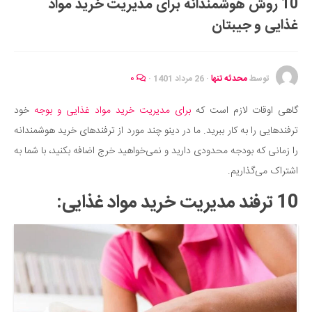
10 روش هوشمندانه برای مدیریت خرید مواد
ایران گردی
غذایی و جیبتان
جهان گردی
رابطه، عشق و ازدواج
موفقیت و مهارت‌های فردی
توسط
محدثه تنها
·
26 مرداد 1401
·
۰
سلامت
گاهی اوقات لازم است که
برای مدیریت خرید مواد غذایی و بوجه
خود
تغذیه سالم
ترفندهایی را به کار ببرید. ما در دینو چند مورد از ترفندهای خرید هوشمندانه
بهداشت
را زمانی که بودجه محدودی دارید و نمی‌خواهید خرج اضافه بکنید، با شما به
بیماری و درمان
اشتراک می‌گذاریم.
کودک و مادر
10 ترفند مدیریت خرید مواد غذایی:
ورزش و تندرستی
روانشناسی
مراکز پزشکی و دارویی
فرهنگ و هنر