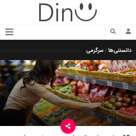
سبک زندگی
دانستنی‌ها
/
سرگرمی
دنیای مد
زیبایی و آرایش
شیک پوشی
دکوراسیون و چیدمان
غذا
رستوران گردی
آشپزی
سفر و گردشگری