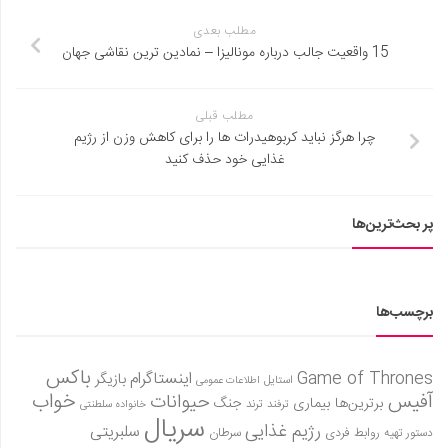
مطلب بعدی
15 واقعیت جالب درباره مونالیزا – نمادین ترین نقاشی جهان
مطلب قبلی
چرا هرگز نباید کربوهیدرات ها را برای کاهش وزن از رژیم
غذایی خود حذف کنید
پر بحث‌ترین‌ها
برچسب‌ها
باکس
Game of Thrones
اینستاگرام
بازیگر
استایل
اطلاعات عمومی
آفیس
خواب
حیوانات
برترین‌ها
بیماری
جنگ
ترفند
ترند
خانواده سلطنتی
سریال
رژیم غذایی
سلبریتی
روابط فردی
سرطان
دستور تهیه