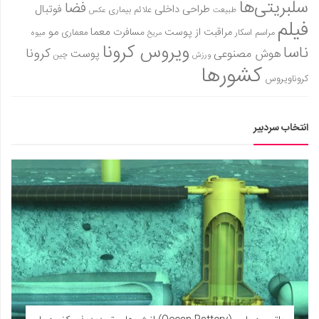
سلبریتی‌ها
فضا
طراحی داخلی
فوتبال
علائم بیماری
طبیعت
عکس
فیلم
معما
مو
مراقبت از پوست
مسافرت
معماری
مراسم اسکار
میوه
مریخ
ویروس کرونا
ناسا
کرونا
هوش مصنوعی
پوست
ورزش
چین
کشورها
کروناویروس
انتخاب سردبیر