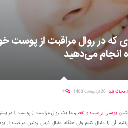
ری که در روال مراقبت از پوست خو
ه انجام می‌دهید
ط
محدثه تنها
·
20 اردیبهشت 1400
·
۲
داشتن
پوستی بی‌عیب و نقص
، ما یک روال مراقبت از پوست را در پیش
کنیم آن را دنبال کنیم ولی هنگام دنبال کردن روتین مراقبت از پ