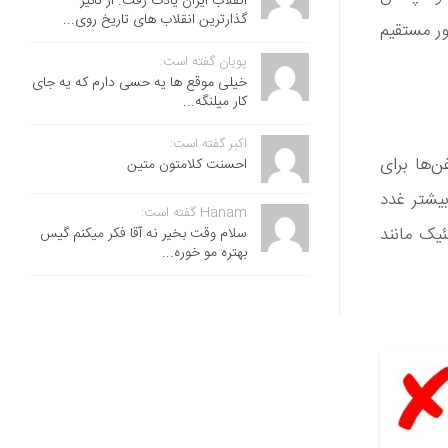
انقلاب ایران یادت رفت. از تاثیر
گذارترین انقلاب های تاریخ روی...
ر مستقیم
پویان گفته است:
خیلی موقع ها یه حسی دارم که یه جای
کار میلنگه...
اکبر گفته است:
‌ها برای
احسنت ‌کلامتون متین
یشتر غدد
Hanam گفته است:
ئیک مانند
سلام وقت بخیر نه آقا فکر میکنم گیس
بهتره مو خوره...