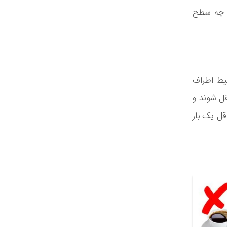
هر چه سطح
حیط اطراف
قل شوند و
قل یک بار