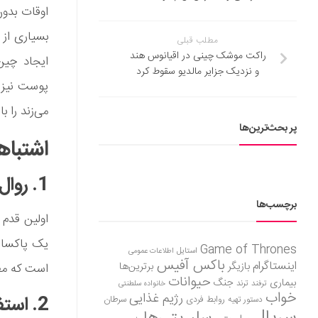
اوقات بدون
بسیاری از 
مطلب قبلی
راکت موشک چینی در اقیانوس هند
ایجاد چین
و نزدیک جزایر مالدیو سقوط کرد
پوست نیز ش
می‌زند را ب
پر بحث‌ترین‌ها
اشتباه
1. روال پوستی خود را با شستن آرایش شروع نکنید
برچسب‌ها
اولین قدم 
یک پاکسازی
Game of Thrones
استایل
اطلاعات عمومی
باکس آفیس
اینستاگرام
بازیگر
برترین‌ها
است که مط
حیوانات
بیماری
جنگ
ترفند
ترند
خانواده سلطنتی
خواب
رژیم غذایی
2. استفاده از پاک کننده نامناسب
روابط فردی
سرطان
دستور تهیه