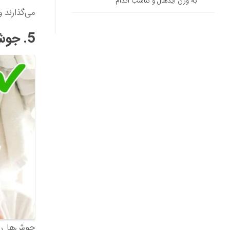
به وزن ایده‎آل و تناسب اندام
می‌گذارند 
5. جوش زدن
جوش‌ها را