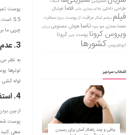
سریال
سلبریتی‌ها
سلبریتی
طبیعت
فضا
طراحی داخلی
فوتبال
علائم بیماری
عکس
فیلم
مراقبت از پوست
مسافرت
مراسم اسکار
مریخ
ناسا
هوش مصنوعی
معما
مو
معماری
میوه
ورزش
چربی ما بر
ویروس کرونا
کرونا
پوست
چین
کشورها
3. عدم استفاده از تونرها پس از پاکسازی
کروناویروس
به نظر می‌
تونرها پوس
انتخاب سردبیر
لوله کشی را
4. استفاده بیش از حد از محصولات لایه بردار
از بین برد
پوست شما 
چاقی و چند راه‎کار آسان برای رسیدن
سعی کنید ا