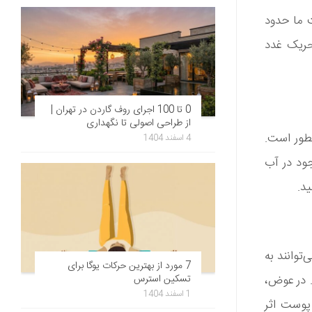
خوب نیست. PH طبیعی پوست ما حدود
اتر می‌توانند با تحریک غدد
0 تا 100 اجرای روف گاردن در تهران |
از طراحی اصولی تا نگهداری
نطور است.
4 اسفند 1404
جود در آب
ید.
توانند به
7 مورد از بهترین حرکات یوگا برای
تسکین استرس
 در عوض،
1 اسفند 1404
 پوست اثر