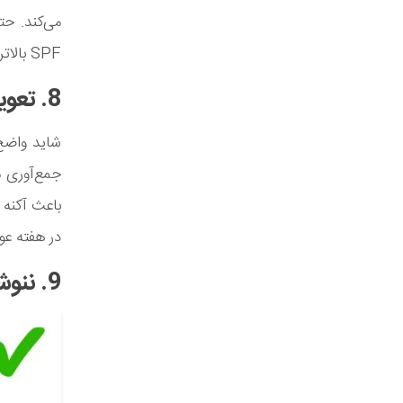
می‌کند. حت
SPF بالاتر باشد بهتر است.
8. تعویض نکردن روبالشی‌ها به طور مرتب
شاید واضح 
جمع‌آوری م
باعث آکنه 
در هفته عو
9. ننوشیدن آب کافی و خوردن غذاهای ناسالم