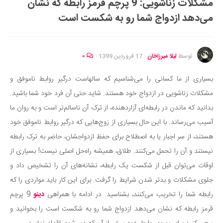
مشکلات زناشویی: 9 پرچم قرمز رابطه که نشان
ایران گردی
می‌دهد ازدواج شما رو به شکست است
جهان گردی
رابطه، عشق و ازدواج
موفقیت و مهارت‌های فردی
توسط
لیلا میرزاخان
·
17 فروردین 1399
·
۰
سلامت
بسیاری از ما کسانی را می‌شناسیم که سالهاست درگیر روابط ناموفق و
تغذیه سالم
مشکلات زناشویی در ازدواج خود هستند. شاید حتی آن فرد خود شما باشید.
بهداشت
بدانید که ماندن در رابطه‌ای آزاردهنده، از ترک آن ناسالم‌تر است و به روان ما
بیماری و درمان
آسیب می‌رساند. با این حال بسیاری از زوج‌هایی که درگیر روابط ناموفق خود
هستند، از سر اجبار یا به اصطلاح برای حفظ ازدواجشان، حاضر به ترک رابطه
کودک و مادر
نیستند و آن را تحمل می‌کنند. طلاق، همیشه راه‌حل اصلی نیست! بسیاری از
ورزش و تندرستی
اوقات می‌توان قبل از شکست یک رابطه، نشانه‌های آن را تشخیص داد و
روانشناسی
جلوی مشکلات و بدتر شدن شرایط را گرفت. برای این کار باید مواردی را که
مراکز پزشکی و دارویی
رابطه شما را تخریب می‌کنند، بشناسید. در ادامه با همراهی
دینو
9 پرچم
فرهنگ و هنر
قرمز رابطه که نشان می‌دهد ازدواج شما رو به شکست است را بخوانید و