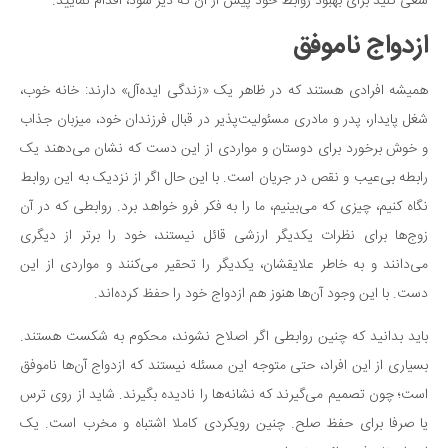
سینما و تئاتر
سعی کنید برای بهبود روابط خود پیش از آن که دیر شود، اقدام نمایید.
تلویزیون
ازدواج ناموفق
موسیقی
همیشه افرادی هستند که در ظاهر یک «زندگی ایده‌آل» دارند: خانه خوب،
چهره‌ها
شغل پایدار، پدر و مادری مسئولیت‌پذیر در قبال فرزندان خود، میزبان جذاب
عکاسی و هنرهای تجسمی
و خوش برخورد برای دوستان و مواردی از این دست که نشان می‌دهند یک
کتاب و کتاب‌خوانی
رابطه بی‌عیب و نقص در جریان است. با این حال اگر از نزدیک به این روابط
تاریخ
نگاه کنیم، چیزی که می‌بینیم، ما را به فکر فرو خواهد برد. روابطی که در آن
معماری
زوج‌ها برای نظرات یکدیگر ارزشی قائل نیستند، خود را برتر از دیگری
می‌دانند و به خاطر علایقشان، یکدیگر را تحقیر می‌کنند و مواردی از این
علمی
دست. با این وجود آن‌ها هنوز هم ازدواج خود را حفظ کرده‌اند.
فناوری‌ها
نجوم و هوا فضا
باید بدانید که چنین روابطی اگر اصلاح نشوند، محکوم به شکست هستند.
بسیاری از این افراد، حتی متوجه این مسئله نیستند که ازدواج آن‌ها ناموفق
زمین و محیط زیست
است؛ چون تصمیم می‌گیرند که نشانه‌ها را نادیده بگیرند. شاید از روی ترس
خودرو
یا صرفا برای حفظ صلح. چنین رویکردی کاملا اشتباه و مخرب است. یک
سرگرمی