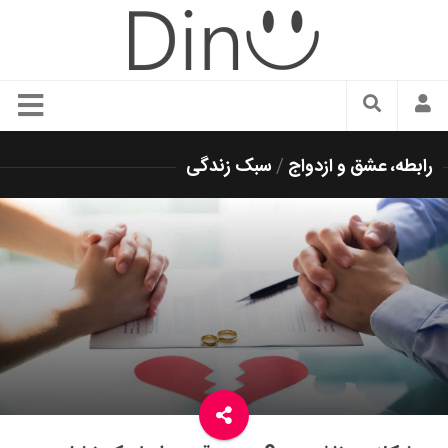
سبک زندگی
رابطه، عشق و ازدواج
/
سبک زندگی
دنیای مد
زیبایی و آرایش
شیک پوشی
دکوراسیون و چیدمان
غذا
رستوران گردی
آشپزی
سفر و گردشگری