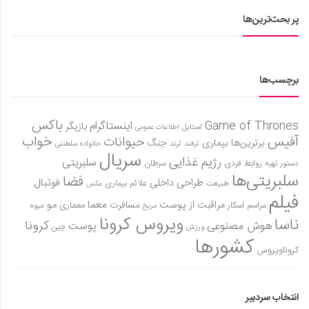
پر بحث‌ترین‌ها
برچسب‌ها
باکس
Game of Thrones
اینستاگرام
بازیگر
استایل
اطلاعات عمومی
آفیس
خواب
حیوانات
برترین‌ها
بیماری
جنگ
ترفند
ترند
خانواده سلطنتی
سریال
رژیم غذایی
سلبریتی
روابط فردی
سرطان
دستور تهیه
سلبریتی‌ها
فضا
طراحی داخلی
فوتبال
علائم بیماری
طبیعت
عکس
فیلم
معما
مو
مراقبت از پوست
مسافرت
معماری
مراسم اسکار
میوه
مریخ
ویروس کرونا
ناسا
کرونا
هوش مصنوعی
پوست
ورزش
چین
کشورها
کروناویروس
انتخاب سردبیر