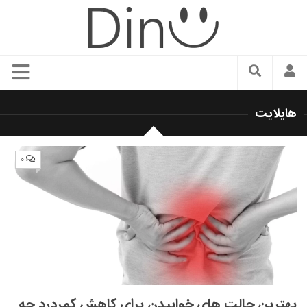
سبک زندگی
هایلایت
دنیای مد
زیبایی و آرایش
۰
شیک پوشی
دکوراسیون و چیدمان
غذا
رستوران گردی
آشپزی
سفر و گردشگری
بهترین حالت های خوابیدن برای کاهش کمردرد چه