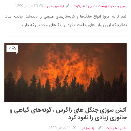
زمین و محیط زیست
/
علمی
/
هایلایت
لیلا میرزاخان
13 خرداد, 1399
دانستنی‌ها
شما تا به امروز انواع سنگ‌ها و کریستال‌های طبیعی را دیده‌اید. جالب است
بازی
بدانید که این زیبایی‌های خلقت علاوه بر رنگ‌های مختلفی که دارند...
طنز
فال
مسابقه
۷
اخبار
آتش سوزی جنگل های زاگرس ، گونه‌های گیاهی و
جانوری زیادی را نابود کرد
اخبار
/
هایلایت
مهتا مجدی
11 خرداد, 1399