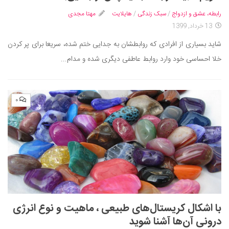
سینما و تئاتر
رابطه، عشق و ازدواج
/
سبک زندگی
/
هایلایت
مهتا مجدی
تلویزیون
13 خرداد, 1399
موسیقی
شاید بسیاری از افرادی که روابطشان به جدایی ختم شده، سریعا برای پر کردن
چهره‌ها
خلا احساسی خود وارد روابط عاطفی دیگری شده و مدام...
عکاسی و هنرهای تجسمی
کتاب و کتاب‌خوانی
۰
تاریخ
معماری
علمی
فناوری‌ها
نجوم و هوا فضا
زمین و محیط زیست
با اشکال کریستال‌های طبیعی ، ماهیت و نوع انرژی
خودرو
درونی آن‌ها آشنا شوید
سرگرمی