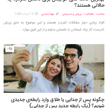
ایران گردی
حالاتی هستند؟
جهان گردی
سلامت
/
هایلایت
/
ورزش و تندرستی
مهتا مجدی
15 خرداد, 1399
رابطه، عشق و ازدواج
افراد زیادی دچار مشکلات کمردرد هستند و این موضوع به دلیل ورزش
موفقیت و مهارت‌های فردی
نادرست، کار زیاد، ایستادن یا نشستن مداوم و از این قبیل موارد...
سلامت
تغذیه سالم
۱
بهداشت
بیماری و درمان
کودک و مادر
ورزش و تندرستی
روانشناسی
مراکز پزشکی و دارویی
چگونه پس از جدایی یا طلاق وارد رابطه‌ی جدیدی
فرهنگ و هنر
شویم؟ (یک رابطه‌ جدید پس از جدایی)