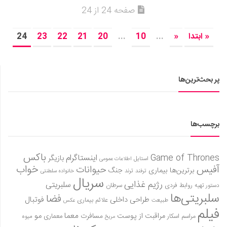
صفحه 24 از 24
« ابتدا
«
...
10
...
20
21
22
23
24
پر بحث‌ترین‌ها
برچسب‌ها
باکس
Game of Thrones
اینستاگرام
بازیگر
استایل
اطلاعات عمومی
آفیس
خواب
حیوانات
برترین‌ها
بیماری
جنگ
ترفند
ترند
خانواده سلطنتی
سریال
رژیم غذایی
سلبریتی
روابط فردی
سرطان
دستور تهیه
سلبریتی‌ها
فضا
طراحی داخلی
فوتبال
علائم بیماری
طبیعت
عکس
فیلم
معما
مو
مراقبت از پوست
مسافرت
معماری
مراسم اسکار
میوه
مریخ