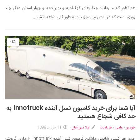
همانطور که می‌دانید جنگل‌های کهگیلویه و بویراحمد و چهار استان دیگر چند
روزی است که در آتش می‌سوزند و به طور کلی شاهد آتش...
۲
آیا شما برای خرید کامیون نسل آینده Innotruck به
حد کافی شجاع هستید
خودرو
/
علمی
/
هایلایت
لیلا میرزاخان
11 خرداد, 1399
امروز هر کسی شانس داشتن کامیون نسل آینده Innotruck را دارد. فرصتی