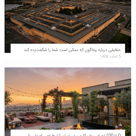
حقایقی درباره پنتاگون که ممکن است شما را شگفت‌زده کند
5 اسفند 1404
0 تا 100 اجرای روف گاردن در تهران | از طراحی اصولی تا