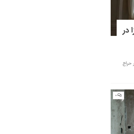
 در
 حراج
۰