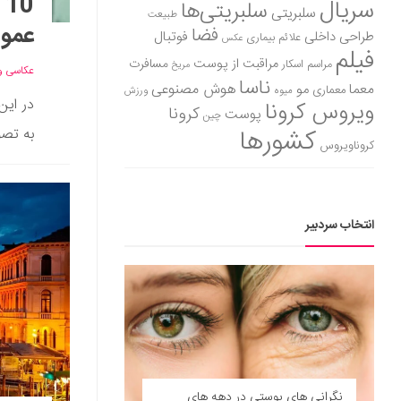
سریال
سلبریتی‌ها
سلبریتی
طبیعت
عموم
فضا
طراحی داخلی
فوتبال
علائم بیماری
عکس
فیلم
مراقبت از پوست
مسافرت
مراسم اسکار
مریخ
عکاسی و
ناسا
هوش مصنوعی
معما
مو
معماری
میوه
ورزش
ویروس کرونا
کرونا
پوست
چین
کشورها
به تصو
کروناویروس
انتخاب سردبیر
نگرانی های پوستی در دهه‌ های