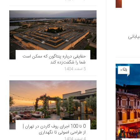
رمندان خیابانی
حقایقی درباره پنتاگون که ممکن است
شما را شگفت‌زده کند
5 اسفند 1404
۰
0 تا 100 اجرای روف گاردن در تهران |
از طراحی اصولی تا نگهداری
4 اسفند 1404