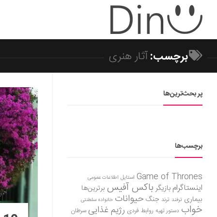
برچسب:
آثار هنری
پر بحث‌ترین‌ها
برچسب‌ها
Game of Thrones
استایل
اطلاعات عمومی
باکس آفیس
اینستاگرام
بازیگر
برترین‌ها
حیوانات
بیماری
جنگ
ترفند
ترند
خانواده سلطنتی
خواب
رژیم غذایی
روابط فردی
سرطان
دستور تهیه