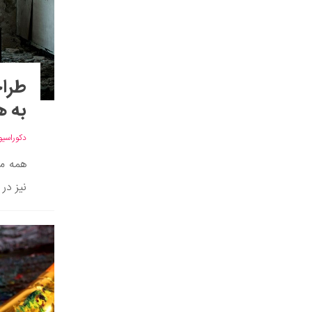
طراح
به 
دکوراسیو
همه ما
نیز در 