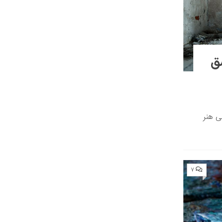
ق
ی هنر
۷