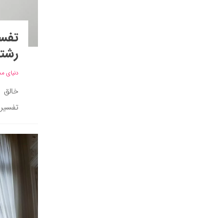
تفسی
رشته
دنیای مد
خالق ا
تفسیری