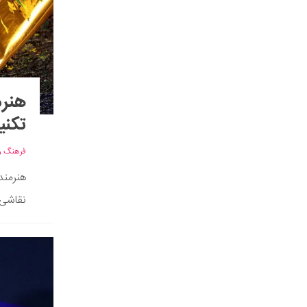
هنرم
تکنی
فرهنگ و
هنرمند
نقاشی،