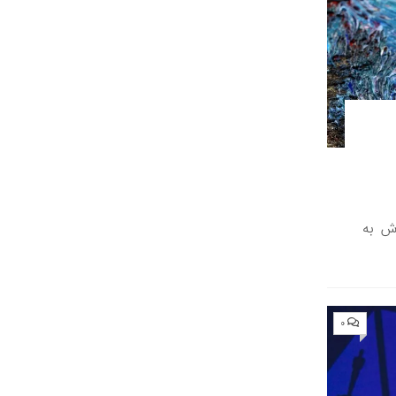
دش به
۰