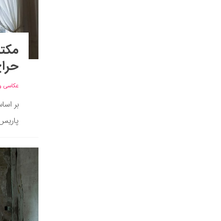
مکتب
حراج پاریس
عکاسی و
بر اسا
پاریس،