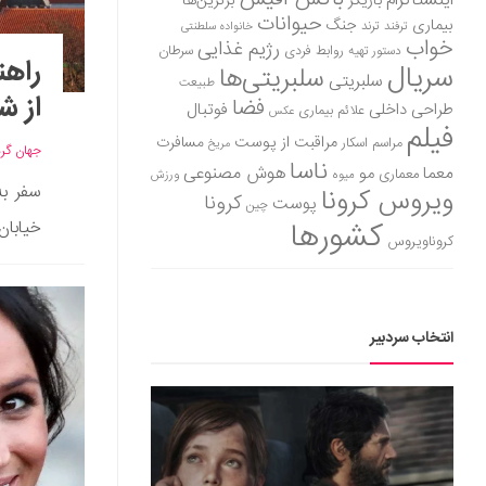
اینستاگرام
بازیگر
برترین‌ها
حیوانات
بیماری
جنگ
ترفند
ترند
خانواده سلطنتی
خواب
رژیم غذایی
روابط فردی
سرطان
دستور تهیه
راهن
سریال
سلبریتی‌ها
سلبریتی
طبیعت
از ش
فضا
طراحی داخلی
فوتبال
علائم بیماری
عکس
فیلم
مراقبت از پوست
مسافرت
مراسم اسکار
مریخ
جهان گر
ناسا
هوش مصنوعی
معما
مو
معماری
میوه
ورزش
سفر به
ویروس کرونا
کرونا
پوست
چین
کشورها
خیابان
کروناویروس
انتخاب سردبیر