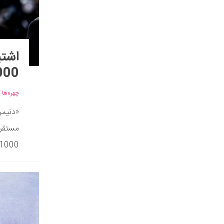
اشتب
1000 چهره مشهور توسط 
چهره‌ها
/
مستقر
1000 چهره...