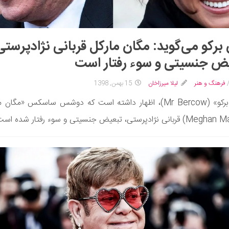
برکو می‌گوید: مگان مارکل قربانی نژادپرستی
ض جنسیتی و سوء رفتار است
فرهنگ و هنر
لیلا میرزاخان
15 بهمن, 1398
«جان برکو» (Mr Bercow)، اظهار داشته است که دوشس ساسکس «مگان