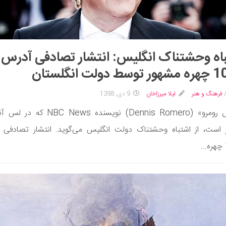
اه وحشتناک انگلیس: انتشار تصادفی آدرس
دولت انگلستان
فرهنگ و هنر
لیلا میرزاخان
9 دی, 1398
«دنیس رومرو» (Dennis Romero) نویسنده C News
 است، از اشتباه وحشتناک دولت انگلیس می‌گوید. انتشار تصادفی 