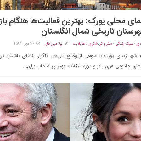
مای محلی یورک: بهترین فعالیت‌ها هنگام باز
هرستان تاریخی شمال انگلستان
دی
/
سبک زندگی
/
سفر و گردشگری
/
هایلایت
لیلا میرزاخان
27 مهر, 1399
 شهر زیبای یورک با انبوهی از وقایع تاریخی ناگوار، بناهای باشکوه تر
‌های جادویی هری پاتر و موزه شکلات، بهترین انتخاب برای...