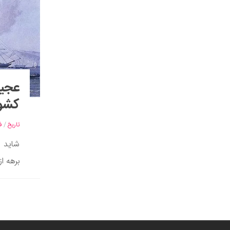
عجیب
کشور
تاریخ
/
ف
شاید ن
برهه از