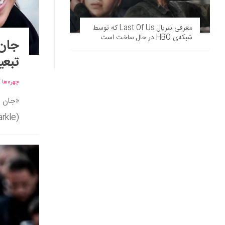
معرفی سریال Last Of Us که توسط
شبکه‌ی HBO در حال ساخت است
جان 
تبعی
چهره‌ها
/
(Meghan Markle) قربانی نژادپرستی، تبعیض جنسیتی و سوء رفتار شده است. او...