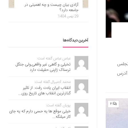
آزادی بیان چیست و چه اهمیتی در
جامعه دارد؟
29 بهمن 1404
آخرین دیدگاه‌ها
عباس عباس گفته است:
NB که در لس آنجلس
تخیلی و گاهی غیر واقعی,ولی جنگل
ترسناک ژاپنی حقیقت دارد
آدرس
محمد آدمیرال گفته است:
انقلاب ایران یادت رفت. از تاثیر
گذارترین انقلاب های تاریخ روی...
۴
پویان گفته است:
خیلی موقع ها یه حسی دارم که یه جای
کار میلنگه...