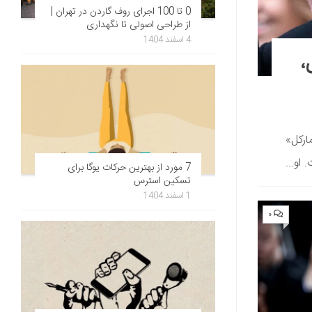
0 تا 100 اجرای روف گاردن در تهران |
از طراحی اصولی تا نگهداری
4 اسفند 1404
،
 مارکل»
7 مورد از بهترین حرکات یوگا برای
تسکین استرس
1 اسفند 1404
۰