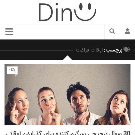
سبک زندگی
برچسب:
اوقات فراغت
دنیای مد
زیبایی و آرایش
۱
شیک پوشی
دکوراسیون و چیدمان
غذا
رستوران گردی
آشپزی
سفر و گردشگری
30 سوال ترجیحی سرگرم کننده برای گذراندن اوقاتی