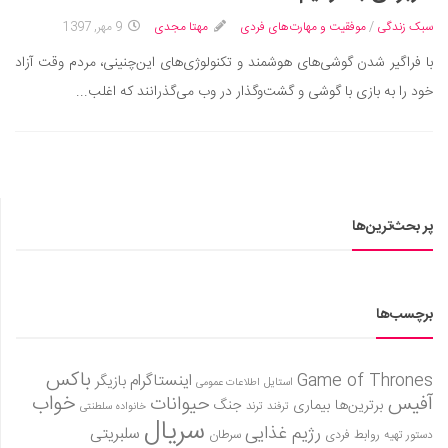
سینما و تئاتر
سبک زندگی
/
موفقیت و مهارت‌های فردی
مهتا مجدی
9 مهر, 1397
تلویزیون
با فراگیر شدن گوشی‌های هوشمند و تکنولوژی‌های این‌چنینی، مردم وقت آزاد
موسیقی
خود را به بازی با گوشی و گشت‌وگذار در وب می‌گذرانند که اغلب...
چهره‌ها
عکاسی و هنرهای تجسمی
کتاب و کتاب‌خوانی
تاریخ
پر بحث‌ترین‌ها
معماری
علمی
فناوری‌ها
برچسب‌ها
نجوم و هوا فضا
زمین و محیط زیست
باکس
Game of Thrones
اینستاگرام
بازیگر
استایل
اطلاعات عمومی
آفیس
خواب
حیوانات
خودرو
برترین‌ها
بیماری
جنگ
ترفند
ترند
خانواده سلطنتی
سریال
رژیم غذایی
سلبریتی
روابط فردی
سرطان
دستور تهیه
سرگرمی