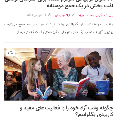
ایران گردی
لذت بخش در یک جمع دوستانه
جهان گردی
بازی
/
سرگرمی
/
مطلب ویژه
لیلا میرزاخان
11 شهریور, 1400
رابطه، عشق و ازدواج
وقتی با دوستانتان برای گذراندن اوقات فراغت خود دور هم جمع می‌شوید،
موفقیت و مهارت‌های فردی
بهترین گزینه انتخاب یک بازی هیجان انگیز جمعی است که بتوانید از...
سلامت
تغذیه سالم
۱
بهداشت
بیماری و درمان
کودک و مادر
ورزش و تندرستی
روانشناسی
مراکز پزشکی و دارویی
چگونه وقت آزاد خود را با فعالیت‌های مفید و
فرهنگ و هنر
کاربردی بگذرانیم؟