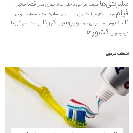
سلبریتی‌ها
فضا
طراحی داخلی
فوتبال
علائم بیماری
طبیعت
عکس
دانستنی‌ها
فیلم
معما
مو
مراقبت از پوست
مسافرت
معماری
مراسم اسکار
میوه
مریخ
بازی
ویروس کرونا
ناسا
کرونا
هوش مصنوعی
پوست
ورزش
چین
طنز
کشورها
کروناویروس
فال
مسابقه
انتخاب سردبیر
اخبار