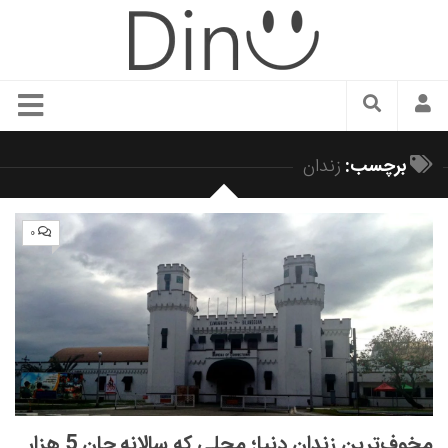
سبک زندگی
برچسب:
زندان
دنیای مد
زیبایی و آرایش
۰
شیک پوشی
دکوراسیون و چیدمان
غذا
رستوران گردی
آشپزی
سفر و گردشگری
مخوف‌ترین زندان دنیا؛ محلی که سالانه جان 5 هزار