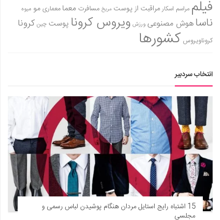
فیلم
معما
مو
مراقبت از پوست
مسافرت
معماری
مراسم اسکار
میوه
مریخ
ویروس کرونا
ناسا
کرونا
هوش مصنوعی
پوست
ورزش
چین
کشورها
کروناویروس
انتخاب سردبیر
15 اشتباه رایج استایل مردان هنگام پوشیدن لباس رسمی و
مجلسی