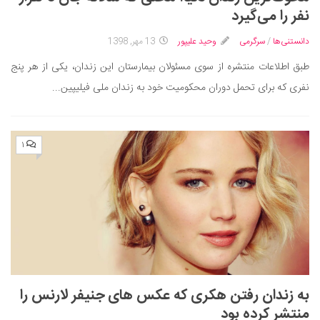
ایران گردی
نفر را می‌گیرد
جهان گردی
دانستنی‌ها
/
سرگرمی
وحید علیپور
13 مهر, 1398
رابطه، عشق و ازدواج
طبق اطلاعات منتشره از سوی مسئولان بیمارستان این زندان، یکی از هر پنج
موفقیت و مهارت‌های فردی
نفری که برای تحمل دوران محکومیت خود به زندان ملی فیلیپین...
سلامت
تغذیه سالم
۱
بهداشت
بیماری و درمان
کودک و مادر
ورزش و تندرستی
روانشناسی
مراکز پزشکی و دارویی
به زندان رفتن هکری که عکس‌ های جنیفر لارنس را
فرهنگ و هنر
منتشر کرده بود