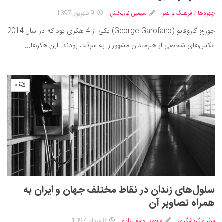
سینما و تئاتر
چهره‌ها
/
فرهنگ و هنر
سیمین نوربخش
9 شهریور, 1397
تلویزیون
جورج گاروفانو (George Garofano) یکی از 4 هکری بود که در سال 2014
موسیقی
عکس‌های شخصی از هنرمندان مشهور را به سرقت بودند. این هکرها...
چهره‌ها
عکاسی و هنرهای تجسمی
کتاب و کتاب‌خوانی
۰
تاریخ
معماری
علمی
فناوری‌ها
نجوم و هوا فضا
زمین و محیط زیست
سلول‌های زندان در نقاط مختلف جهان و ایران به
خودرو
همراه تصاویر آن
سرگرمی
سفر و گردشگری
محمد یوسفی‌زاده
8 مرداد, 1397