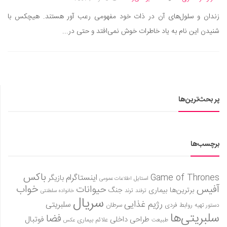
دانستنی‌ها
زندان و سلول‌های آن در ذات خود مفهومی رعب آور هستند. هیچکس با
بازی
شنیدن این نام به یاد خاطرات خوش نمی‌افتد و حتی در...
طنز
فال
مسابقه
اخبار
پر بحث‌ترین‌ها
برچسب‌ها
باکس
Game of Thrones
اینستاگرام
بازیگر
استایل
اطلاعات عمومی
آفیس
خواب
حیوانات
برترین‌ها
بیماری
جنگ
ترفند
ترند
خانواده سلطنتی
سریال
رژیم غذایی
سلبریتی
روابط فردی
سرطان
دستور تهیه
سلبریتی‌ها
فضا
طراحی داخلی
فوتبال
علائم بیماری
طبیعت
عکس