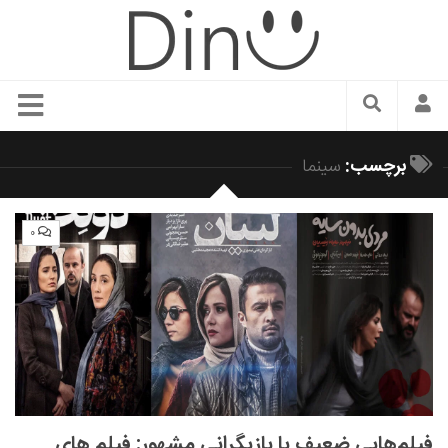
سبک زندگی
برچسب:
سینما
دنیای مد
زیبایی و آرایش
۰
شیک پوشی
دکوراسیون و چیدمان
غذا
رستوران گردی
آشپزی
سفر و گردشگری
فیلم‌هایی ضعیف با بازیگرانی مشهور: فیلم های