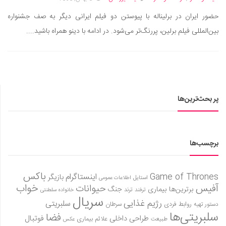
دانستنی‌ها
حضور ایران در برلیناله با پیوستن دو فیلم ایرانی دیگر به صف جشنواره
بازی
بین‌المللی فیلم برلین، پررنگ‌تر می‌شود. در ادامه با دینو همراه باشید....
طنز
فال
مسابقه
اخبار
پر بحث‌ترین‌ها
برچسب‌ها
باکس
Game of Thrones
اینستاگرام
بازیگر
استایل
اطلاعات عمومی
آفیس
خواب
حیوانات
برترین‌ها
بیماری
جنگ
ترفند
ترند
خانواده سلطنتی
سریال
رژیم غذایی
سلبریتی
روابط فردی
سرطان
دستور تهیه
سلبریتی‌ها
فضا
طراحی داخلی
فوتبال
علائم بیماری
طبیعت
عکس