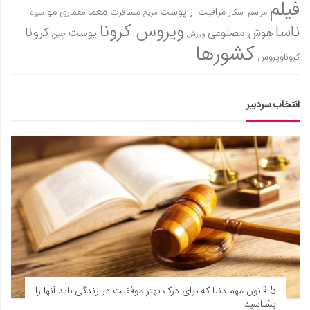
فیلم
معما
مو
مراقبت از پوست
مسافرت
معماری
مراسم اسکار
میوه
مریخ
ویروس کرونا
ناسا
کرونا
هوش مصنوعی
پوست
ورزش
چین
کشورها
کروناویروس
انتخاب سردبیر
5 قانون مهم دنیا که برای درک بهتر موفقیت در زندگی باید آنها را
بشناسید