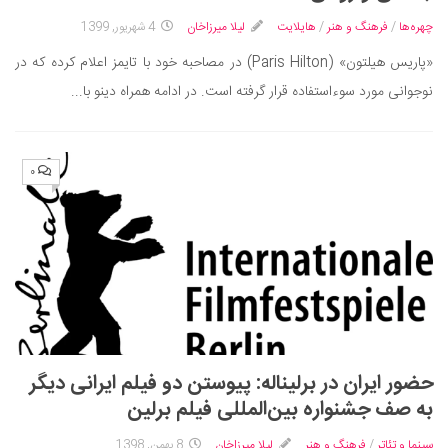
سینما و تئاتر
چهره‌ها
/
فرهنگ و هنر
/
هایلایت
لیلا میرزاخان
4 شهریور, 1399
تلویزیون
«پاریس هیلتون» (Paris Hilton) در مصاحبه خود با تایمز اعلام کرده که در
موسیقی
نوجوانی مورد سوءاستفاده قرار گرفته است. در ادامه همراه دینو با...
چهره‌ها
عکاسی و هنرهای تجسمی
کتاب و کتاب‌خوانی
۰
تاریخ
معماری
علمی
فناوری‌ها
نجوم و هوا فضا
زمین و محیط زیست
حضور ایران در برلیناله: پیوستن دو فیلم ایرانی دیگر
خودرو
به صف جشنواره بین‌المللی فیلم برلین
سرگرمی
سینما و تئاتر
/
فرهنگ و هنر
لیلا میرزاخان
8 بهمن, 1398