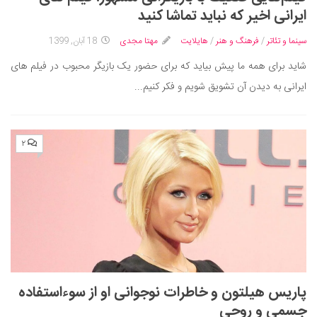
ایران گردی
ایرانی اخیر که نباید تماشا کنید
جهان گردی
سینما و تئاتر
/
فرهنگ و هنر
/
هایلایت
مهتا مجدی
18 آبان, 1399
رابطه، عشق و ازدواج
شاید برای همه ما پیش بیاید که برای حضور یک بازیگر محبوب در فیلم های
موفقیت و مهارت‌های فردی
ایرانی به دیدن آن تشویق شویم و فکر کنیم...
سلامت
تغذیه سالم
۲
بهداشت
بیماری و درمان
کودک و مادر
ورزش و تندرستی
روانشناسی
مراکز پزشکی و دارویی
پاریس هیلتون و خاطرات نوجوانی او از سوءاستفاده
فرهنگ و هنر
جسمی و روحی