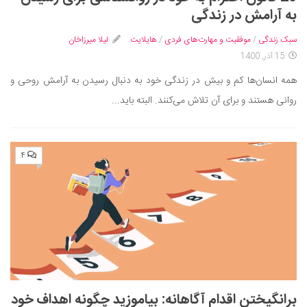
ایران گردی
به آرامش در زندگی
جهان گردی
سبک زندگی
/
موفقیت و مهارت‌های فردی
/
هایلایت
لیلا میرزاخان
رابطه، عشق و ازدواج
15 آذر, 1400
موفقیت و مهارت‌های فردی
همه انسان‌ها کم و بیش در زندگی خود به دنبال رسیدن به آرامش روحی و
سلامت
روانی هستند و برای آن تلاش می‌کنند. البته باید...
تغذیه سالم
بهداشت
۴
بیماری و درمان
کودک و مادر
ورزش و تندرستی
روانشناسی
مراکز پزشکی و دارویی
فرهنگ و هنر
برانگیختن اقدام آگاهانه: بیاموزید چگونه اهداف خود