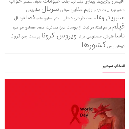
آفیس
خواب
حیوانات
برترین‌ها
بیماری
جنگ
ترفند
ترند
خانواده سلطنتی
سریال
دانستنی‌ها
رژیم غذایی
سلبریتی
روابط فردی
سرطان
دستور تهیه
سلبریتی‌ها
فضا
بازی
طراحی داخلی
فوتبال
علائم بیماری
طبیعت
عکس
فیلم
طنز
معما
مو
مراقبت از پوست
مسافرت
معماری
مراسم اسکار
میوه
مریخ
ویروس کرونا
ناسا
کرونا
هوش مصنوعی
فال
پوست
ورزش
چین
کشورها
مسابقه
کروناویروس
اخبار
انتخاب سردبیر