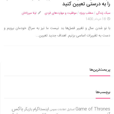
سینما و تئاتر
را به درستی تعیین کنید
تلویزیون
سبک زندگی
/
مطلب ویژه
/
موفقیت و مهارت‌های فردی
لیلا میرزاخان
موسیقی
18 خرداد, 1400
چهره‌ها
با نو شدن سال و تغییر فصل‌ها بد نیست ما نیز به سراغ خودمان برویم و
عکاسی و هنرهای تجسمی
دست به تغییرات اساسی بزنیم. اهداف جدید تعیین...
کتاب و کتاب‌خوانی
تاریخ
معماری
علمی
پر بحث‌ترین‌ها
فناوری‌ها
نجوم و هوا فضا
برچسب‌ها
زمین و محیط زیست
خودرو
باکس
Game of Thrones
اینستاگرام
بازیگر
استایل
اطلاعات عمومی
سرگرمی