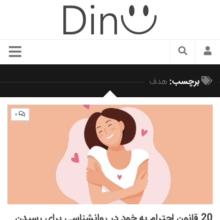
سبک زندگی
برچسب:
هدف
دنیای مد
زیبایی و آرایش
۰
شیک پوشی
دکوراسیون و چیدمان
غذا
رستوران گردی
آشپزی
سفر و گردشگری
20 قانون احترام به خود در روانشناسی برای رسیدن