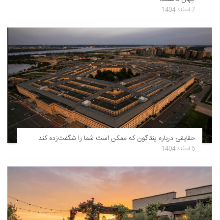
7 اسفند 1404
حقایقی درباره پنتاگون که ممکن است شما را شگفت‌زده کند
5 اسفند 1404