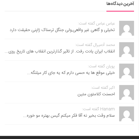
آخرین دیدگاه‌ها
عباس عباس گفته است:
تخیلی و گاهی غیر واقعی,ولی جنگل ترسناک ژاپنی حقیقت دارد
محمد آدمیرال گفته است:
انقلاب ایران یادت رفت. از تاثیر گذارترین انقلاب های تاریخ روی...
پویان گفته است:
خیلی موقع ها یه حسی دارم که یه جای کار میلنگه...
اکبر گفته است:
احسنت ‌کلامتون متین
Hanam گفته است:
سلام وقت بخیر نه آقا فکر میکنم گیس بهتره مو خوره...