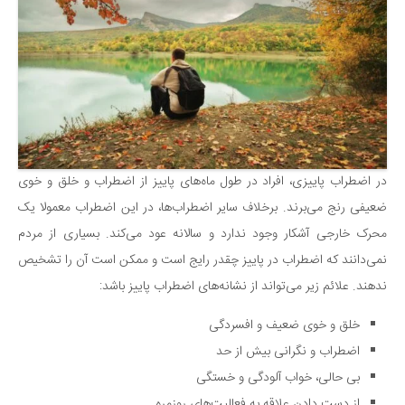
سینما و تئاتر
تلویزیون
موسیقی
چهره‌ها
عکاسی و هنرهای تجسمی
کتاب و کتاب‌خوانی
تاریخ
در اضطراب پاییزی، افراد در طول ماه‌های پاییز از اضطراب و خلق و خوی
ضعیفی رنج می‌برند. برخلاف سایر اضطراب‌ها، در این اضطراب معمولا یک
معماری
محرک خارجی آشکار وجود ندارد و سالانه عود می‌کند. بسیاری از مردم
علمی
نمی‌دانند که اضطراب در پاییز چقدر رایج است و ممکن است آن را تشخیص
فناوری‌ها
ندهند. علائم زیر می‌تواند از نشانه‌های اضطراب پاییز باشد:
نجوم و هوا فضا
خلق و خوی ضعیف و افسردگی
زمین و محیط زیست
اضطراب و نگرانی بیش از حد
خودرو
بی حالی، خواب آلودگی و خستگی
سرگرمی
از دست دادن علاقه به فعالیت‌های روزمره