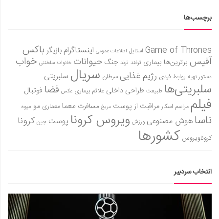
برچسب‌ها
باکس
Game of Thrones
اینستاگرام
بازیگر
استایل
اطلاعات عمومی
آفیس
خواب
حیوانات
برترین‌ها
بیماری
جنگ
ترفند
ترند
خانواده سلطنتی
سریال
رژیم غذایی
سلبریتی
روابط فردی
سرطان
دستور تهیه
سلبریتی‌ها
فضا
طراحی داخلی
فوتبال
علائم بیماری
طبیعت
عکس
فیلم
معما
مو
مراقبت از پوست
مسافرت
معماری
مراسم اسکار
میوه
مریخ
ویروس کرونا
ناسا
کرونا
هوش مصنوعی
پوست
ورزش
چین
کشورها
کروناویروس
انتخاب سردبیر