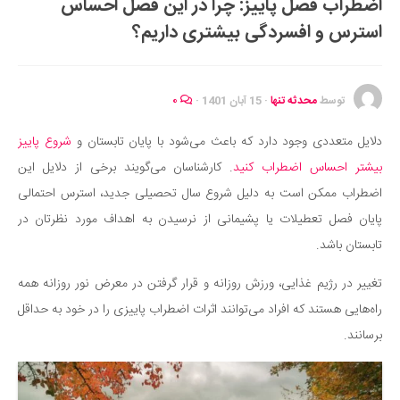
اضطراب فصل پاییز: چرا در این فصل احساس
ایران گردی
استرس و افسردگی بیشتری داریم؟
جهان گردی
رابطه، عشق و ازدواج
موفقیت و مهارت‌های فردی
توسط
محدثه تنها
·
15 آبان 1401
·
۰
سلامت
دلایل متعددی وجود دارد که باعث می‌شود با پایان تابستان و
شروع پاییز
تغذیه سالم
بیشتر احساس اضطراب کنید
. کارشناسان می‌گویند برخی از دلایل این
بهداشت
اضطراب ممکن است به دلیل شروع سال تحصیلی جدید، استرس احتمالی
بیماری و درمان
پایان فصل تعطیلات یا پشیمانی از نرسیدن به اهداف مورد نظرتان در
تابستان باشد.
کودک و مادر
ورزش و تندرستی
تغییر در رژیم غذایی، ورزش روزانه و قرار گرفتن در معرض نور روزانه همه
روانشناسی
راه‌هایی هستند که افراد می‌توانند اثرات اضطراب پاییزی را در خود به حداقل
برسانند.
مراکز پزشکی و دارویی
فرهنگ و هنر