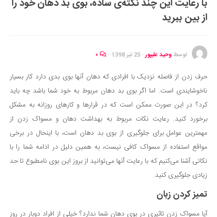
با رعایت این چند نکته‌ی ساده، بوی بد دهان خود را
ایران گردی
از بین ببرید
جهان گردی
رابطه، عشق و ازدواج
موفقیت و مهارت‌های فردی
توسط
وحید علیپور
·
25 تیر 1398
·
۰
سلامت
حرف زدن از فاصله نزدیک با افرادی که دهان آنها بوی بدی دارد کار بسیار
تغذیه سالم
ناخوشایندی است. اما اگر بوی بد دهان مربوط به خود شما باشد چه باید
بهداشت
کرد؟ در این صورت ممکن است که در قرارها و کارهای روزانه به مشکل
بیماری و درمان
برخورد کنید. رعایت نکات مربوط به بهداشت دهان و مسواک زدن از
مهمترین عوامل برای جلوگیری از بوی بد دهان است، با اینحال در برخی
کودک و مادر
مواقع استفاده از مسواک کافی نیست، به همین دلیل در ادامه شما را با
ورزش و تندرستی
نکاتی آشنا می‌کنیم که با رعایت آنها می‌توانید از بروز این بوی نامطبوع تا حد
روانشناسی
زیادی جلوگیری کنید.
مراکز پزشکی و دارویی
تمیز کردن زبان
فرهنگ و هنر
آیا مسواک زدن تاثیری در بوی دهان شما ندارد؟ خیلی از افراد دوبار در روز