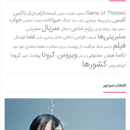
باکس
Game of Thrones
اینستاگرام
بازیگر
استایل
اطلاعات عمومی
آفیس
خواب
حیوانات
برترین‌ها
بیماری
جنگ
ترفند
ترند
خانواده سلطنتی
سریال
رژیم غذایی
سلبریتی
روابط فردی
سرطان
دستور تهیه
سلبریتی‌ها
فضا
طراحی داخلی
فوتبال
علائم بیماری
طبیعت
عکس
فیلم
معما
مو
مراقبت از پوست
مسافرت
معماری
مراسم اسکار
میوه
مریخ
ویروس کرونا
ناسا
کرونا
هوش مصنوعی
پوست
ورزش
چین
کشورها
کروناویروس
انتخاب سردبیر