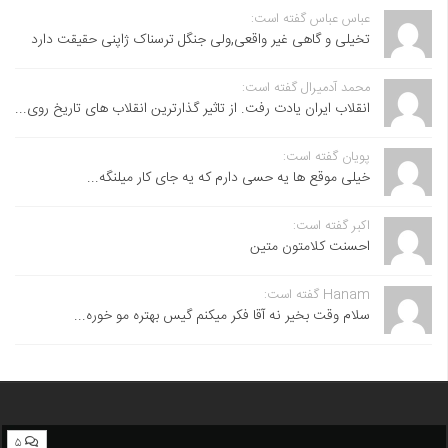
عباس عباس گفته است:
تخیلی و گاهی غیر واقعی,ولی جنگل ترسناک ژاپنی حقیقت دارد
محمد آدمیرال گفته است:
انقلاب ایران یادت رفت. از تاثیر گذارترین انقلاب های تاریخ روی...
پویان گفته است:
خیلی موقع ها یه حسی دارم که یه جای کار میلنگه...
اکبر گفته است:
احسنت ‌کلامتون متین
Hanam گفته است:
سلام وقت بخیر نه آقا فکر میکنم گیس بهتره مو خوره...
۵