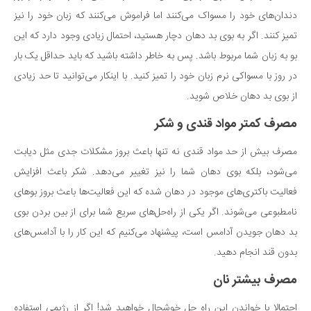
سینما و تئاتر
دندان‌های خود را مسواک می‌کنند اما فراموش می‌کنند که زبان خود را نیز
تلویزیون
تمیز کنند. اگر به بوی بد دهان دچار هستید، احتمال زیادی وجود دارد که این
موسیقی
بو به زبان شما مربوط باشد. پس به خاطر داشته باشید که باید حداقل یک بار
چهره‌ها
در روز با مسواکی نرم زبان خود را تمیز کنید. با اینکار می‌توانید تا حد زیادی
عکاسی و هنرهای تجسمی
از بوی بد دهان خلاص شوید.
کتاب و کتاب‌خوانی
مصرف کمتر مواد قندی و شکر
تاریخ
مصرف بیش از حد مواد قندی نه تنها باعث بروز مشکلات جدی مثل دیابت
معماری
می‌شود، بلکه بوی دهان شما را نیز تغییر می‌دهد. شکر باعث افزایش
علمی
فعالیت باکتری‌های موجود در دهان شده که این فعالیت‌ها باعث بروز بوهای
فناوری‌ها
نامطبوعی می‌شوند. اگر یکی از راه‌حل‌های سریع شما برای از بین بردن بوی
بد دهان جویدن آدامس است، پیشنهاد می‌کنیم که این کار را با آدامس‌های
نجوم و هوا فضا
بدون قند انجام دهید.
زمین و محیط زیست
مصرف بیشتر نان
خودرو
سرگرمی
احتمالا با خواندن این راه حل خوشحال خواهید شد! اگر از رژیمی استفاده