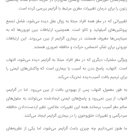
(بیمارستان آموزشی دانشکده پزشکی هاروارد) در آمریکا انجام شده، پتانسیل
سینما و تئاتر
زنون را برای درمان تغییرات مغزی مرتبط با آلزایمر بررسی کرده است.
تلویزیون
موسیقی
تغییراتی که در مغز همه افراد مبتلا به زوال عقل دیده می‌شود، شامل تجمع
چهره‌ها
پروتئین‌های آمیلوئید و تائو است. همچنین، ارتباطات بین نورون‌ها که به
سیناپس‌ها معروف هستند، در بیماری آلزایمر از بین می‌روند. این ارتباطات
عکاسی و هنرهای تجسمی
نورونی برای تفکر، احساس، حرکت و حافظه ضروری هستند.
کتاب و کتاب‌خوانی
تاریخ
ویژگی مشترک دیگری که در مغز افراد مبتلا به آلزایمر دیده می‌شود، التهاب
است. التهاب، پاسخ بدن به آسیب یا بیماری است که واکنش‌های ایمنی را
معماری
برای ترمیم بافت آسیب‌دیده تحریک می‌کند.
علمی
به طور معمول، التهاب پس از بهبودی بافت از بین می‌رود. اما در آلزایمر،
فناوری‌ها
التهاب از بین نمی‌رود و پاسخ‌های ایمنی ایجادشده می‌توانند به سلول‌های
نجوم و هوا فضا
سالم مغز آسیب برسانند.همه این تغییرات علائمی نظیر ازدست‌دادن حافظه،
زمین و محیط زیست
سردرگمی و تغییرات خلق‌وخوی را در بیماری آلزایمر ایجاد می‌کنند.
خودرو
ما هنوز نمی‌دانیم چه چیزی باعث آلزایمر می‌شود، اما یکی از نظریه‌های
سرگرمی