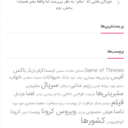
خوراکی‌ هایی که “سالم” به نظر می‌رسند اما واقعاً مضر هستند-
بخش دوم
پر بحث‌ترین‌ها
برچسب‌ها
باکس
Game of Thrones
اینستاگرام
بازیگر
استایل
اطلاعات عمومی
آفیس
خواب
حیوانات
برترین‌ها
بیماری
جنگ
ترفند
ترند
خانواده سلطنتی
سریال
رژیم غذایی
سلبریتی
روابط فردی
سرطان
دستور تهیه
سلبریتی‌ها
فضا
طراحی داخلی
فوتبال
علائم بیماری
طبیعت
عکس
فیلم
معما
مو
مراقبت از پوست
مسافرت
معماری
مراسم اسکار
میوه
مریخ
ویروس کرونا
ناسا
کرونا
هوش مصنوعی
پوست
ورزش
چین
کشورها
کروناویروس