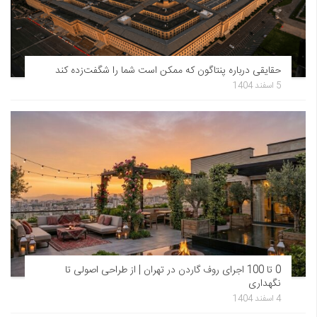
حقایقی درباره پنتاگون که ممکن است شما را شگفت‌زده کند
5 اسفند 1404
0 تا 100 اجرای روف گاردن در تهران | از طراحی اصولی تا
نگهداری
4 اسفند 1404