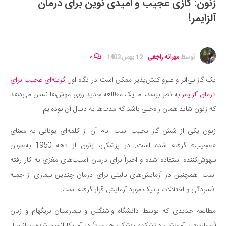
زنون: گازی عجیب و امیدی نوین برای درمان
ایران گردی
آلزایمر!
جهان گردی
رابطه، عشق و ازدواج
موفقیت و مهارت‌های فردی
توسط
مهرانه راجعی
·
12 بهمن 1403
·
۰
سلامت
یک گاز بی‌اثر و غیرواکنش‌پذیر ممکن است در نگاه اول
گزینه‌ای عجیب برای
تغذیه سالم
درمان آلزایمر
به نظر برسد، اما یک مطالعه جدید روی موش‌ها نشان می‌دهد
بهداشت
که زنون شاید همان راه‌حلی باشد که مدت‌ها به دنبال آن بوده‌ایم.
بیماری و درمان
زنون یکی از شش گاز نجیب است. نام آن از کلمه‌ای یونانی به معنای
کودک و مادر
«عجیب» گرفته شده است. در پزشکی، زنون از دهه 1950 به‌عنوان
ورزش و تندرستی
بیهوش‌کننده استفاده شده و اخیراً برای درمان آسیب‌های مغزی به کار رفته
روانشناسی
است. همچنین در آزمایش‌های بالینی برای درمان چندین بیماری از جمله
افسردگی و اختلالات پانیک مورد آزمایش قرار گرفته است.
مراکز پزشکی و دارویی
فرهنگ و هنر
مطالعه جدیدی که توسط دانشگاه واشنگتن و بیمارستان بریگهام و زنان