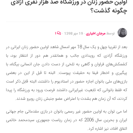
اولین حضور زنان در ورزشگاه صد هزار نفری آزادی
ایران گردی
چگونه گذشت؟
جهان گردی
رابطه، عشق و ازدواج
موفقیت و مهارت‌های فردی
توسط
مرجان اخیاری
·
19 مهر 1398
·
۱
سلامت
بعد از تقریبا چهل و یک سال 18 مهر امسال شاهد اولین حضور زنان ایرانی در
تغذیه سالم
ورزشگاه آزادی که رویدادی جالب و همانقدر هم دور از انتظار بود، با
بهداشت
کشمکش‌های فراوان و گاهی به تلخی از دست دادن جان انسانی بیگناه، با
بیماری و درمان
پیگیری و اخطار فیفا به حقیقت پیوست. البته تا قبل از این در بعضی
بازی‌های ملی بانوان اجازه حضور در استادیوم را داشتند، البته قابل ذکر است
کودک و مادر
که فقط بانوانی که تابعیت غیر‌ایرانی داشتند فرصت ورود به ورزشگاه را پیدا
ورزش و تندرستی
کردند، که آن زمان هم بشدت با اعتراض عضو جنبش زنان روبرو شدند.
روانشناسی
اما می توان به اولین حضور غیر رسمی بانوان در بازی مقدماتی جام جهانی
مراکز پزشکی و دارویی
ایران و بحرین سال 2006 که در زمان ریاست جمهوری سید‌محمد خاتمی
فرهنگ و هنر
اتفاق افتاد، نیز اشاره کرد.