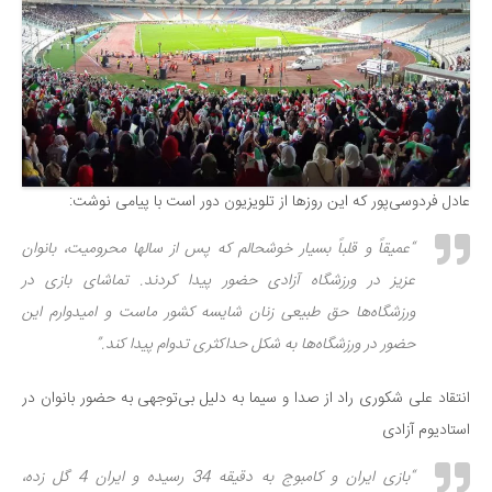
عادل فردوسی‌پور که این روزها از تلویزیون دور است با پیامی نوشت:
“عمیقاً و قلباً بسیار خوشحالم که پس از سالها محرومیت، بانوان
عزیز در ورزشگاه آزادی حضور پیدا کردند. تماشای بازی در
ورزشگاه‌ها حق طبیعی زنان شایسه کشور ماست و امیدوارم این
حضور در ورزشگاه‌ها به شکل حداکثری تدوام پیدا کند.”
انتقاد علی شکوری راد از صدا و سیما به دلیل بی‌توجهی به حضور بانوان در
استادیوم آزادی
“بازی ایران و کامبوج به دقیقه 34 رسیده و ایران 4 گل زده،