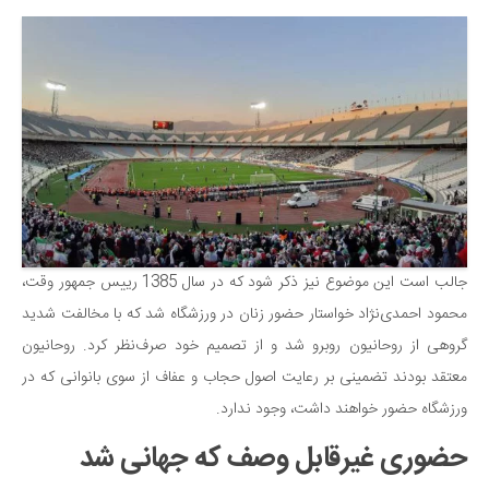
سینما و تئاتر
تلویزیون
موسیقی
چهره‌ها
عکاسی و هنرهای تجسمی
کتاب و کتاب‌خوانی
تاریخ
معماری
جالب است این موضوع نیز ذکر شود که در سال 1385 رییس جمهور وقت،
علمی
محمود احمدی‌نژاد خواستار حضور زنان در ورزشگاه شد که با مخالفت شدید
فناوری‌ها
گروهی از روحانیون روبرو شد و از تصمیم خود صرف‌نظر کرد. روحانیون
نجوم و هوا فضا
معتقد بودند تضمینی بر رعایت اصول حجاب و عفاف از سوی بانوانی که در
زمین و محیط زیست
ورزشگاه حضور خواهند داشت، وجود ندارد.
خودرو
حضوری غیرقابل وصف که جهانی شد
سرگرمی