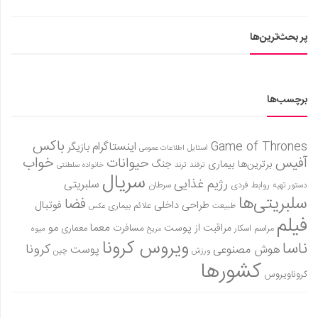
پر بحث‌ترین‌ها
برچسب‌ها
باکس
Game of Thrones
اینستاگرام
بازیگر
استایل
اطلاعات عمومی
آفیس
خواب
حیوانات
برترین‌ها
بیماری
جنگ
ترفند
ترند
خانواده سلطنتی
سریال
رژیم غذایی
سلبریتی
روابط فردی
سرطان
دستور تهیه
سلبریتی‌ها
فضا
طراحی داخلی
فوتبال
علائم بیماری
طبیعت
عکس
فیلم
معما
مو
مراقبت از پوست
مسافرت
معماری
مراسم اسکار
میوه
مریخ
ویروس کرونا
ناسا
کرونا
هوش مصنوعی
پوست
ورزش
چین
کشورها
کروناویروس