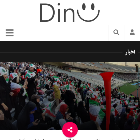
سبک زندگی
اخبار
دنیای مد
زیبایی و آرایش
شیک پوشی
دکوراسیون و چیدمان
غذا
رستوران گردی
آشپزی
سفر و گردشگری