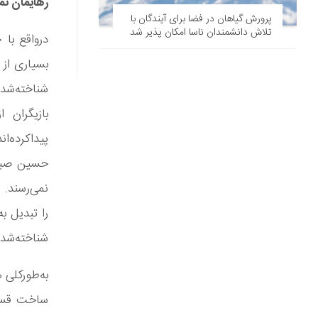
رهایمان نم
پرورش گیاهان در فضا برای آیندگان با
تلاش دانشمندان ناسا امکان پذیر شد
درواقع با
بسیاری از 
شناخته‌شده
بازیگران 
پیداکرده‌ا
حسین صیف،
نمی‌رسند. ا
را تبدیل ب
شناخته‌شده
به‌طورکلی 
ساخت قسمت