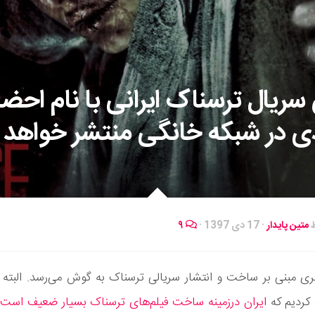
 سریال ترسناک ایرانی با نام احضا
دی در شبکه خانگی منتشر خواهد 
ط
متین پایدار
·
17 دی 1397
·
۹
بری مبنی بر ساخت و انتشار سریالی ترسناک به گوش می‌رسد. البته
 کردیم که
ایران درزمینه ساخت فیلم‌های ترسناک بسیار ضعیف است
و