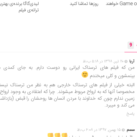
Game of Thrones خواهند
روزها تماشا کنید
لیدی‌گاگا برنده‌ی بهتری
ترانه‌ی فیلم
9
آریا
۲۰ تیر, ۱۳۹۸ در ۵:۱۸ ب٫ظ
من که فیلم های ترسناک ایرانی رو دوست دارم. به جای کمدی 
بینمشون و کلی میخندم
البته خیلی از فیلم های ترسناک خارجی هم به نظر من ترسناک نیست
مخصوصا آنها که به ارواح مربوط میشوند. چرا که اعتقادی به وجود ارواح 
زمین ندارم چون که خداوند با مردن انسان ها روحشان را قبض (بازداش
می کند و میبرد.
پاسخ
مممم
۱۵ بهمن, ۱۳۹۷ در ۶:۰۸ ب٫ظ