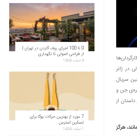
0 تا 100 اجرای روف گاردن در تهران |
از طراحی اصولی تا نگهداری
رگردان‌ها
4 اسفند 1404
 در ژانر
ین سریال
ره‌ی جن و
داستان از
7 مورد از بهترین حرکات یوگا برای
تسکین استرس
انند، هرگز
1 اسفند 1404