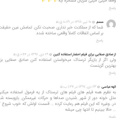
واقعا خیلی خیلی سریال مسخره ایه
پاسخ
مممم
۲۰ تیر, ۱۳۹۸ در ۱۰:۲۹ ق٫ظ
شما که از مملکتت خبر نداری صحبت نکن. تمامش عین حقیقت
بر اساس اتفاقات کاملاً واقعی ساخته شده.
پاسخ
از صادق صفایی برای فیلم احضار استفاده کنین
۲۹ دی, ۱۳۹۷ در ۰:۴۴ ق٫ظ
ولی اگر از بازیگر ترسناک میخواستن استفاده کنن صادق صفایی بز
بهترین گزینست
پاسخ
الهه عباسی
۲۳ دی, ۱۳۹۷ در ۱:۳۴ ب٫ظ
به نظرم همه فیلم های فیلم های ترسناک از یه فرمول استفاده میکن
مثل خونه دور از شهر…شنیدن صداها و حرکات غیرممکن…بازوبسته ش
در…وغیره که این فیلم هم رعایت کرده … قسمت اولش که خوب شروع ک
… حالا ببینیم تا انتها چی میشه
پاسخ