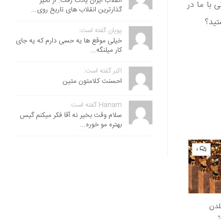
انقلاب ایران یادت رفت. از تاثیر
 با ما در
گذارترین انقلاب های تاریخ روی...
تید؟
پویان گفته است:
خیلی موقع ها یه حسی دارم که یه جای
کار میلنگه...
اکبر گفته است:
احسنت ‌کلامتون متین
Hanam گفته است:
سلام وقت بخیر نه آقا فکر میکنم گیس
بهتره مو خوره...
۰
لدن
؛