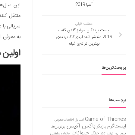
این سال‌ها
آسیا 2019
منتقل کنند
مطلب قبلی
سریالی با 
لیست برندگان جوایز گلدن گلاب
به معرفی ا
2019 منتشر شد؛ لیدی‌گاگا برنده‌ی
بهترین ترانه‌ی فیلم
اولین 
پر بحث‌ترین‌ها
برچسب‌ها
Game of Thrones
استایل
اطلاعات عمومی
باکس آفیس
اینستاگرام
بازیگر
برترین‌ها
حیوانات
بیماری
جنگ
ترفند
ترند
خانواده سلطنتی