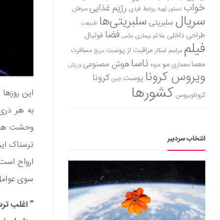
خواب
رژیم غذایی
روابط فردی
سرطان
دستور تهیه
سریال
سلبریتی‌ها
سلبریتی
طبیعت
فضا
طراحی داخلی
فوتبال
علائم بیماری
عکس
فیلم
مراقبت از پوست
مسافرت
مراسم اسکار
مریخ
ناسا
هوش مصنوعی
معما
مو
معماری
میوه
ورزش
ویروس کرونا
کرونا
پوست
چین
کشورها
این روزها 
کروناویروس
به هر دری
وحشت هم س
انتخاب سردبیر
ترسناک ایر
ارواح است 
سوی عوامل
” اغلب ترس