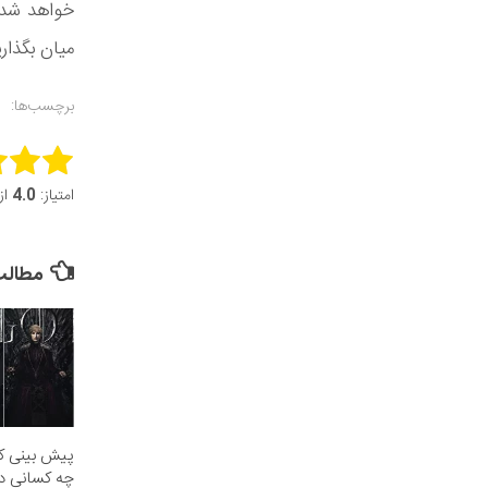
خواهد شد. 
میان بگذار
برچسب‌ها:
this item:
امتیاز:
4.0
از 5 (29 
it Rating
مطالب 
پیش بینی کن
چه کسانی د