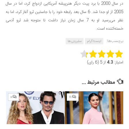
در سال 2000 با برد پیت دیگر هنرپیشه آمریکایی ازدواج کرد، اما در سال
دانستنی‌ها
2005 از او جدا شد. 6 سال بعد رابطه خود را با جاستین ثرو آغاز کرد، اما به
بازی
نظر می‌رسید او به 7 سال زمان نیاز داشت تا متوجه شد ثرو آدمی
طنز
خسته‌کننده است.
فال
برچسب‌ها:
اینستاگرام
سلبریتی‌ها
مسابقه
Rate this item:
اخبار
امتیاز:
4.3
از 5 (6 رای)
Submit Rating
مطالب مرتبط ...
۰
۱۱