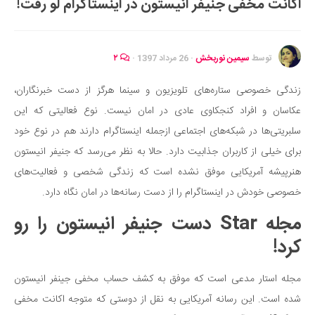
اکانت مخفی جنیفر انیستون در اینستاگرام لو رفت!
ایران گردی
جهان گردی
رابطه، عشق و ازدواج
توسط
سیمین نوربخش
·
26 مرداد 1397
·
۲
موفقیت و مهارت‌های فردی
زندگی خصوصی ستاره‌های تلویزیون و سینما هرگز از دست خبرنگاران،
سلامت
عکاسان و افراد کنجکاوی عادی در امان نیست. نوع فعالیتی که این
تغذیه سالم
سلبریتی‌ها در شبکه‌های اجتماعی ازجمله اینستاگرام دارند هم در نوع خود
بهداشت
برای خیلی از کاربران جذابیت دارد. حالا به نظر می‌رسد که جنیفر انیستون
بیماری و درمان
هنرپیشه آمریکایی موفق نشده است که زندگی شخصی و فعالیت‌های
خصوصی خودش در اینستاگرام را از دست رسانه‌ها در امان نگاه دارد.
کودک و مادر
مجله Star دست جنیفر انیستون را رو
ورزش و تندرستی
کرد!
روانشناسی
مراکز پزشکی و دارویی
مجله استار مدعی است که موفق به کشف حساب مخفی جینفر انیستون
فرهنگ و هنر
شده است. این رسانه آمریکایی به نقل از دوستی که متوجه اکانت مخفی