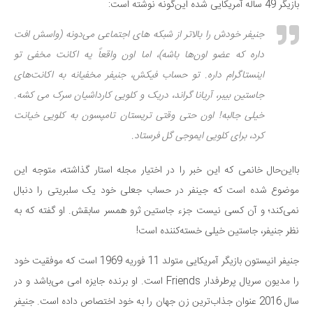
سینما و تئاتر
بازیگر 49 ساله آمریکایی شده این‌گونه نوشته است:
تلویزیون
جنیفر خودش را بالاتر از شبکه های اجتماعی می‌دونه (واسش افت
موسیقی
داره که عضو اون‌ها باشه)، اما اون واقعاً یه اکانت مخفی تو
چهره‌ها
اینستاگرام داره. تو حساب فیکش، جنیفر مخفیانه به اکانت‌های
عکاسی و هنرهای تجسمی
جاستین بیبر، آریانا گراند، دریک و کلویی کارداشیان سرک می کشه.
کتاب و کتاب‌خوانی
خیلی جالبه! اون حتی وقتی تریستان تامپسون به کلویی خیانت
کرد، برای کلویی ایموجی گل فرستاد.
تاریخ
معماری
بااین‌حال خانمی که این خبر را در اختیار مجله استار گذاشته، متوجه این
علمی
موضوع شده است که جینفر در حساب جعلی خود یک سلبریتی را دنبال
نمی‌کند؛ و آن کسی نیست جزء جاستین ثرو همسر سابقش. او گفته که به
فناوری‌ها
نظر جنیفر، جاستین خیلی خسته‌کننده است!
نجوم و هوا فضا
زمین و محیط زیست
جنیفر انیستون بازیگر آمریکایی متولد 11 فوریه 1969 است که موفقیت خود
خودرو
را مدیون سریال پرطرفدار Friends است. او برنده جایزه امی می‌باشد و در
سال 2016 عنوان جذاب‌ترین زن جهان را به خود اختصاص داده است. جنیفر
سرگرمی