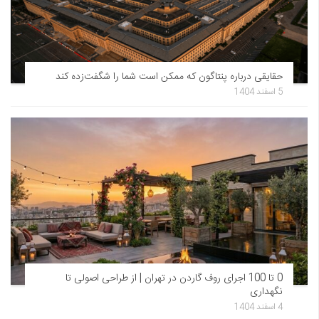
حقایقی درباره پنتاگون که ممکن است شما را شگفت‌زده کند
5 اسفند 1404
0 تا 100 اجرای روف گاردن در تهران | از طراحی اصولی تا
نگهداری
4 اسفند 1404