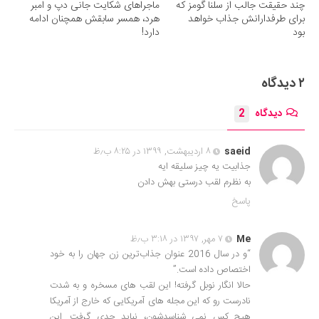
چند حقیقت جالب از سلنا گومز که
ماجراهای شکایت جانی دپ و امبر
برای طرفدارانش جذاب خواهد
هرد، همسر سابقش همچنان ادامه
بود
دارد!
۲ دیدگاه
دیدگاه
2
saeid
۸ اردیبهشت, ۱۳۹۹ در ۸:۲۵ ب٫ظ
جذابیت یه چیز سلیقه ایه
به نظرم لقب درستی بهش دادن
پاسخ
Me
۷ مهر, ۱۳۹۷ در ۳:۱۸ ب٫ظ
“و در سال 2016 عنوان جذاب‌ترین زن جهان را به خود
اختصاص داده است.”
حالا انگار نوبل گرفته! این لقب های مسخره و به شدت
نادرست رو که این مجله های آمریکایی که خارج از آمریکا
هیچ کس نمی شناسدشون، نباید جدی گرفت. این