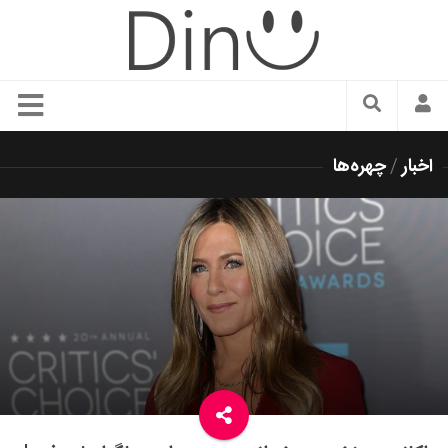
سبک زندگی
اخبار
/
چهره‌ها
دنیای مد
زیبایی و آرایش
شیک پوشی
دکوراسیون و چیدمان
غذا
رستوران گردی
آشپزی
سفر و گردشگری