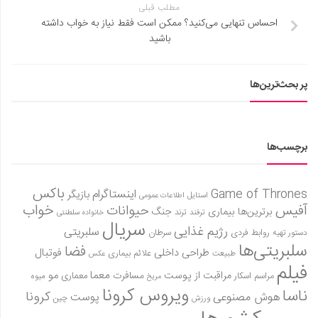
مطلب قبلی
احساس تنهایی می‌کنید؟ ممکن است فقط نیاز به خواب داشته
باشید
پر بحث‌ترین‌ها
برچسب‌ها
باکس
Game of Thrones
اینستاگرام
بازیگر
استایل
اطلاعات عمومی
آفیس
خواب
حیوانات
برترین‌ها
بیماری
جنگ
ترفند
ترند
خانواده سلطنتی
سریال
رژیم غذایی
سلبریتی
روابط فردی
سرطان
دستور تهیه
سلبریتی‌ها
فضا
طراحی داخلی
فوتبال
علائم بیماری
طبیعت
عکس
فیلم
معما
مو
مراقبت از پوست
مسافرت
معماری
مراسم اسکار
میوه
مریخ
ویروس کرونا
ناسا
کرونا
هوش مصنوعی
پوست
ورزش
چین