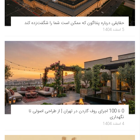
حقایقی درباره پنتاگون که ممکن است شما را شگفت‌زده کند
5 اسفند 1404
0 تا 100 اجرای روف گاردن در تهران | از طراحی اصولی تا
نگهداری
4 اسفند 1404