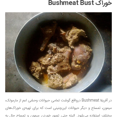
خوراک Bushmeat Bust
دانستنی‌ها
بازی
طنز
فال
مسابقه
اخبار
در آفریقا Bushmeat درواقع گوشت تمامی حیوانات وحشی اعم از مارمولک،
میمون، تمساح و دیگر حیوانات این‌چنینی است که برای تهیه‌ی خوراک‌های
مختلف استفاده می‌شود. البته حتی تصور خوردن میمون و تمساح حال به