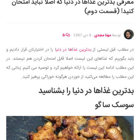
معرفی بدترین غذاها در دنیا که اصلا نباید امتحان
ایران گردی
کنید! (قسمت دوم)
جهان گردی
رابطه، عشق و ازدواج
موفقیت و مهارت‌های فردی
توسط
مهتا مجدی
·
9 دی 1397
·
۵
سلامت
در مطلب قبل لیستی از
بدترین غذاها در دنیا
را در اختیارتان قرار دادیم و
تغذیه سالم
باید بگوییم که غذاهای این لیست اصلا قابل امتحان کردن هم نیستند. در
بهداشت
این مطلب ادامه این لیست را ارائه خواهیم کرد و توصیه می کنیم زمانی که
بیماری و درمان
این مطلب را مطالعه می‌کنید از خوردن هرگونه خوراکی پرهیز کنید.
کودک و مادر
بدترین غذاها در دنیا را بشناسید
ورزش و تندرستی
سوسک ساگو
روانشناسی
مراکز پزشکی و دارویی
فرهنگ و هنر