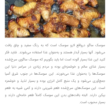
سینما و تئاتر
تلویزیون
موسیقی
چهره‌ها
عکاسی و هنرهای تجسمی
کتاب و کتاب‌خوانی
سوسک ساگو درواقع لارو سوسک است که به رنگ سفید و چاق یافت
تاریخ
می‌شود. آنها بسیار آبدار هستند و به‌عنوان غذا استفاده می‌شوند. شاید فکر
معماری
کنید این غذا بسیار آلوده است اما باید بگوییم که سوسک ساگوی سرخ‌شده
علمی
بسیار غذای سالم و خوشمزه‌ای بوده و مردم زیادی در سراسر دنیا این
سوسک‌ها را به‌عنوان غذا می‌خورند. این سوسک‌ها در جنوب شرق آسیا
فناوری‌ها
جمع‌آوری می‌شود و یک منبع کامل انرژی بوده و بسیار لذیذ و خوشمزه
نجوم و هوا فضا
است. این سوسک‌های سرخ‌شده طعم شیرینی دارند و کمی شبیه به طعم
زمین و محیط زیست
بیکن دارند. البته بافت‌های بدن این سوسک کاملاً طعم خامه‌ای دارند و
خودرو
بسیار محبوب است.
سرگرمی