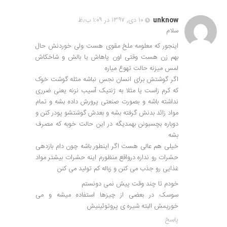
unknow
۱۰ دی, ۱۳۹۷ در ۱:۰۹ ب٫ظ
سلام
اینجور که معلومه ملخ مقوی هست ولی خوردنش حال
بهم زن هست وقتی اون پاهاش یا بالش و شاخکاش
لمس میزنه حالت تهوع میاره
اگر گوشتش برای انسان نجس نباشه مثله گوشت خوک
که کرم زاست یا مثلا به ژنتیک آسیب نزنه یعنی ضرری
نداشته باشه و بصورت صنعتی پرورش داده بشه و تمام
مواد زائد بدنش گرفته بشه و بعدش گوشتشو پودر کنن و
دوباره بچسبونن بهمدیگه در این حالت خوبه که مصرف
بشه
خیلی هم عالی هست اگر اینطور باشه چون دام بازدهی
حشرات رو نداره درواقع منظورم اینه حشرات بیشتر مواد
غذایی رو جذب می کنن و زباله کم تولید می کنن
خودم تا چند وقت پیش نمی دونستم
سوسک در بعضی از چیزها استفاده میشه و می
خوریمش البته شیره ی پروتوئینیش
پاسخ