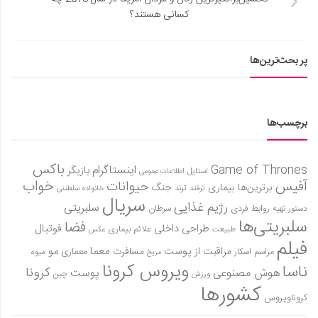
کسانی هستند؟
پر بحث‌ترین‌ها
برچسب‌ها
باکس
Game of Thrones
اینستاگرام
بازیگر
استایل
اطلاعات عمومی
آفیس
خواب
حیوانات
برترین‌ها
بیماری
جنگ
ترفند
ترند
خانواده سلطنتی
سریال
رژیم غذایی
سلبریتی
روابط فردی
سرطان
دستور تهیه
سلبریتی‌ها
فضا
طراحی داخلی
فوتبال
علائم بیماری
طبیعت
عکس
فیلم
معما
مو
مراقبت از پوست
مسافرت
معماری
مراسم اسکار
میوه
مریخ
ویروس کرونا
ناسا
کرونا
هوش مصنوعی
پوست
ورزش
چین
کشورها
کروناویروس