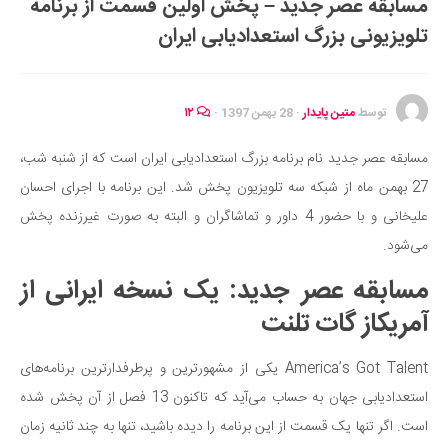
مسابقه عصر جدید – پخش اولین قسمت از برنامه
ایران گردی
تلویزیونی بزرگ استعدادیابی ایران
جهان گردی
رابطه، عشق و ازدواج
موفقیت و مهارت‌های فردی
توسط
متین پایدار
·
28 بهمن 1397
·
۱۲
سلامت
مسابقه عصر جدید نام برنامه بزرگ استعدادیابی ایران است که از شنبه شب،
تغذیه سالم
27 بهمن ماه از شبکه سه تلویزیون پخش شد. این برنامه با اجرای احسان
بهداشت
علیخانی و با حضور 4 داور و تماشاگران و البته به صورت غیرزنده پخش
بیماری و درمان
می‌شود.
کودک و مادر
مسابقه عصر جدید: یک نسخه ایرانی از
ورزش و تندرستی
آمریکاز گات تلنت
روانشناسی
America’s Got Talent یکی از مشهورترین و پرطرفدارترین برنامه‌های
مراکز پزشکی و دارویی
استعدادیابی جهان به حساب می‌آید که تاکنون 13 فصل از آن پخش شده
فرهنگ و هنر
است. اگر تنها یک قسمت از این برنامه را دیده باشید، تنها به چند ثانیه زمان