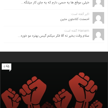
خیلی موقع ها یه حسی دارم که یه جای کار میلنگه...
اکبر گفته است:
احسنت ‌کلامتون متین
Hanam گفته است:
سلام وقت بخیر نه آقا فکر میکنم گیس بهتره مو خوره...
۵