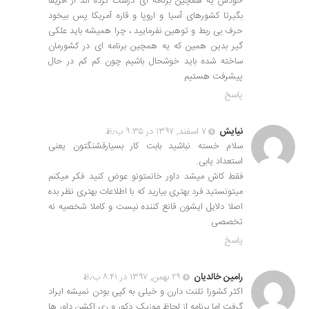
خودش یه همچین برنامه ای درست کرده اند از آفریقا
بگیرتا کشورهای آسیا و اروپا و قاره آمریکا پس بیخود
حرف بی ربط و توهین نفرمایید ، چرا همیشه باید علکی
گیر بدین همین که یه همچین برنامه ای در کشورمان
ساخته شده باید خوشحال باشیم چون کم کم در حال
پیشرفت هستیم
پاسخ
نیایش
۷ اسفند, ۱۳۹۷ در ۹:۳۵ ب٫ظ
سلام خسته نباشید بابت کار بسیارقشنگتون یعنی
استعداد یابی.
فقط کاش میشد داور خانمتونو عوض کنید فکر میکنم
میتونستید فرد بهتری بیارید که با اطلاعات بهتری نظر بده
اصلا دلایل ایشون قانع کننده نیست و کاملا شخصیه نه
تخصصی
پاسخ
رامین خالدیان
۲۹ بهمن, ۱۳۹۷ در ۸:۴۱ ب٫ظ
اکثر کشورا تلنت دارن و خیلی به کپی بودن نمیشه ایراد
گرفت اما برنامه از لحاظ موزیک دکور و ری اکشن داور ها