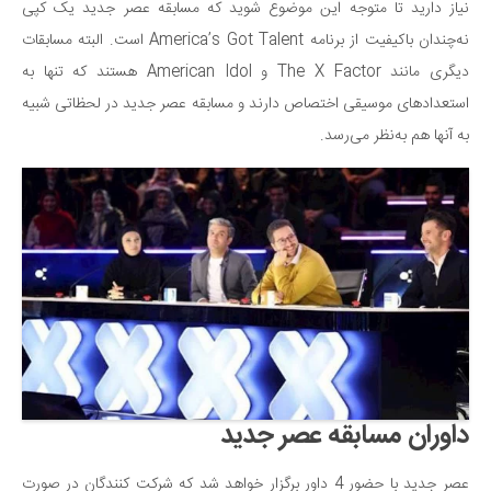
سینما و تئاتر
نیاز دارید تا متوجه این موضوع شوید که مسابقه عصر جدید یک کپی
تلویزیون
نه‌چندان باکیفیت از برنامه America’s Got Talent است. البته مسابقات
دیگری مانند The X Factor و American Idol هستند که تنها به
موسیقی
استعدادهای موسیقی اختصاص دارند و مسابقه عصر جدید در لحظاتی شبیه
چهره‌ها
به آنها هم به‌نظر می‌رسد.
عکاسی و هنرهای تجسمی
کتاب و کتاب‌خوانی
تاریخ
معماری
علمی
فناوری‌ها
نجوم و هوا فضا
زمین و محیط زیست
داوران مسابقه عصر جدید
خودرو
سرگرمی
عصر جدید با حضور 4 داور برگزار خواهد شد که شرکت کنندگان در صورت