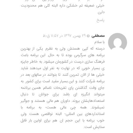
خیلی ضعیفه تم خشکی داره البته کلی هم محدودیت
دارن
پاسخ
مصطفی
۲۹ بهمن, ۱۳۹۷ در ۱۱:۵۷ ق٫ظ
با سلام
درسته که کپی هستش ولی به نظرم یکی از بهترین
برنامه های سرگرمی بوده تا به حال. این برنامه باعث
فرهنگ سازی درست در کشورمان میشود. به خاطر جایزه
ی بسیار خوبی که در نهایت به نفر اول میدهند شاید
خیلی ها از الان تمرین کنند تا بتوانند در سالهای بعد در
برنامه شرکت کنند و این بسیار مفید است برای کشور. به
جای وقت گذاشتن پای تفریحات ناسالم همین برنانمه
میتواند انگیزه ای باشد برای جوانان تا دنبال
استعدادهایشان بروند. داوران هم عالی هستند و جوگیر
نمیشوند. همه چی عالی هست- به برنامه با
استانداردهای بین المللی- البته نواقصی هست ولی
خوب برنامه با این حجم ان هم برای اولین بار قابل
ستایش است.