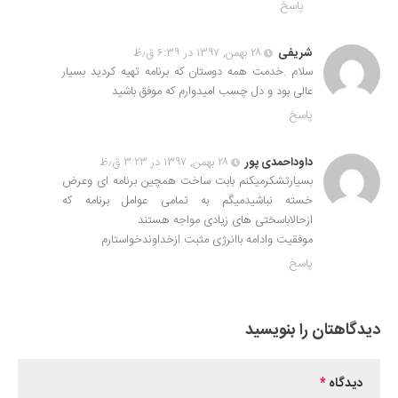
پاسخ
شریفی
۲۸ بهمن, ۱۳۹۷ در ۶:۳۹ ق٫ظ
سلام .خدمت همه دوستان که برنامه تهیه کردید بسیار
عالی بود و دل چسب امیدوارم که موفق باشید
پاسخ
داوداحمدی پور
۲۸ بهمن, ۱۳۹۷ در ۳:۲۳ ق٫ظ
بسیارتشکرمیکنم بابت ساخت همچین برنامه ای وعرض
خسته نباشیدمیگم به تمامی عوامل برنامه که
ازحالاباسختی های زیادی مواجه هستند
موفقیت وادامه باانرژی مثبت ازخداوندخواستارم
پاسخ
دیدگاهتان را بنویسید
دیدگاه
*