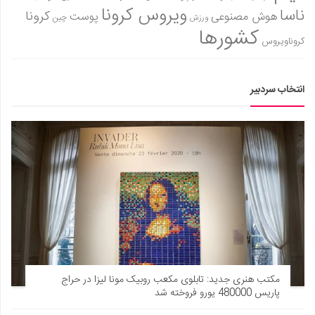
ویروس کرونا
ناسا
کرونا
هوش مصنوعی
پوست
ورزش
چین
کشورها
کروناویروس
انتخاب سردبیر
مکتب هنری جدید: تابلوی مکعب روبیک مونا لیزا در حراج
پاریس 480000 یورو فروخته شد