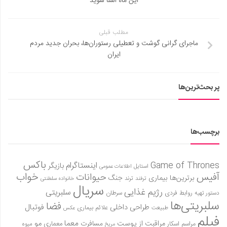
این ماه آشنا شوید
مطلب قبلی
ماجرای گرانی گوشت و تعطیلی رستوران‌ها، بحران جدید مردم
ایران
پر بحث‌ترین‌ها
برچسب‌ها
باکس
Game of Thrones
اینستاگرام
بازیگر
استایل
اطلاعات عمومی
آفیس
خواب
حیوانات
برترین‌ها
بیماری
جنگ
ترفند
ترند
خانواده سلطنتی
سریال
رژیم غذایی
سلبریتی
روابط فردی
سرطان
دستور تهیه
سلبریتی‌ها
فضا
طراحی داخلی
فوتبال
علائم بیماری
طبیعت
عکس
فیلم
معما
مو
مراقبت از پوست
مسافرت
معماری
مراسم اسکار
میوه
مریخ