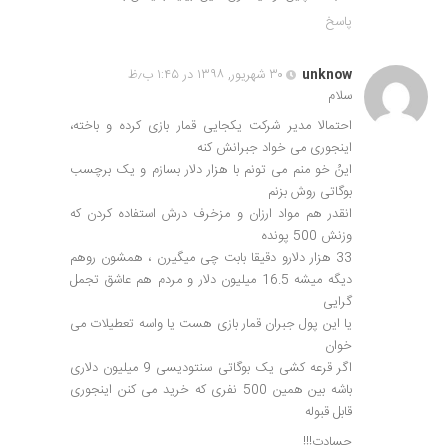
پاسخ
unknow
۳۰ شهریور, ۱۳۹۸ در ۱:۴۵ ب٫ظ
سلام
احتمالا مدیر شرکت یکجایی قمار بازی کرده و باخته،
اینجوری می خواد جبرانش کنه
اینُ خو منم می تونم با هزار دلار بسازم و یک برچسب
بوگاتی روش بزنم
انقدر هم مواد ارزان و مزخرف درش استفاده کردن که
وزنش 500 پونده
33 هزار دلارو دقیقا بابت چی میگیرن ، همشون روهم
دیگه میشه 16.5 میلیون دلار و مردم هم عاشق تجمل
گرایی
یا این پول جبران قمار بازی هست یا واسه تعطیلات می
خوان
اگر قرعه کشی یک بوگاتی سنتودیسی 9 میلیون دلاری
باشه بین همین 500 نفری که خرید می کنن اینجوری
قابل قبوله
حسادت!!!