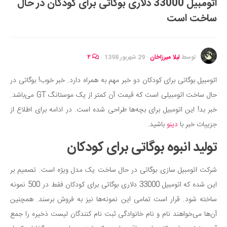
اتومبیل 33000 دلاری بوگاتی برای کودکان در حال
ایران گردی
ساخت است
جهان گردی
رابطه، عشق و ازدواج
موفقیت و مهارت‌های فردی
توسط
لیلا میرزاخان
·
29 شهریور 1398
·
۲
سلامت
اتومبیل بوگاتی برای کودکان دو خبر مهم به همراه دارد. خبر خوب! بوگاتی در
تغذیه سالم
حال ساخت اتومبیلی است که قیمت آن کمتر از یک موستانگ GT می‌باشد.
بهداشت
خبر بد! این اتومبیل برای بچه‌ها طراحی شده است. در ادامه برای اطلاع از
بیماری و درمان
جزییات خبر با
دینو
باشید.
کودک و مادر
تولید انبوه بوگاتی برای کودکان
ورزش و تندرستی
شرکت اتومبیل سازی بوگاتی در حال ساخت یک مدل ویژه است. تصمیم بر
روانشناسی
این شده که اتومبیل 33000 دلاری بوگاتی برای کودکان فقط در 500 نمونه
مراکز پزشکی و دارویی
ساخته شود. قرار است تمامی این نمونه‌ها نیز به فروش برسند. همچنین
فرهنگ و هنر
آن‌ها می‌خواهند نام و نام خانوادگی ثبت نام کنندگان لیست ذخیره را جمع