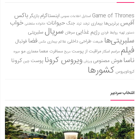
باکس
Game of Thrones
اینستاگرام
بازیگر
استایل
اطلاعات عمومی
آفیس
خواب
حیوانات
برترین‌ها
بیماری
جنگ
ترفند
ترند
خانواده سلطنتی
سریال
رژیم غذایی
سلبریتی
روابط فردی
سرطان
دستور تهیه
سلبریتی‌ها
فضا
طراحی داخلی
فوتبال
علائم بیماری
طبیعت
عکس
فیلم
معما
مو
مراقبت از پوست
مسافرت
معماری
مراسم اسکار
میوه
مریخ
ویروس کرونا
ناسا
کرونا
هوش مصنوعی
پوست
ورزش
چین
کشورها
کروناویروس
انتخاب سردبیر