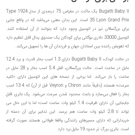
دانستنی‌ها
Bugatti Baby II یک ماکت در مقیاس 75 درصدی از مدل 1924 Type
بازی
35 Lyon Grand Prix است. این بدان معنی می‌باشد که در واقع جایی
طنز
برای بزرگسالان نیز در اتومبیل وجود دارد که بتوانند از آن استفاده کنند.
اتومبیل 33000 دلاری بوگاتی برای کودکان یک صندوق پدال قابل تنظیم دارد
فال
که تعویض راننده بین استادان جهان و فرزندان آن ها را تسهیل می‌کند.
مسابقه
اخبار
در حالت کودک، Bugatti Baby II دارای 1.3 اسب بخار قدرت و برد 12.4
مایل در ساعت است. حالت بزرگسالان، قفل 5.4 اسب بخار و 28 مایل در
ساعت را باز می‌کند. اما برخی از نسخه های این اتومبیل دارای «کلید
سرعت» هستند (دقیقاً مانند Chiron و Veyron قبل از آن) که 13.4 اسب
بخار را فعال می‌سازد و باعث محدود شدن سرعت می‌شود. پک باتری قابل
جابجایی آن دارای ظرفیت 1.4 کیلو وات ساعت است؛ اما با این حال می
تواند تا 2.8 کیلو وات ساعت هم برسد. این تدابیر برای آن دسته از
خریدارانی که دارای مسیرهای رانندگی واقعا طولانی هستند صورت گرفته
است. باتری بزرگ تر حدود 19 مایل برد دارد.