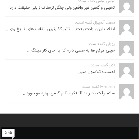
عباس عباس گفته است:
تخیلی و گاهی غیر واقعی,ولی جنگل ترسناک ژاپنی حقیقت دارد
محمد آدمیرال گفته است:
انقلاب ایران یادت رفت. از تاثیر گذارترین انقلاب های تاریخ روی...
پویان گفته است:
خیلی موقع ها یه حسی دارم که یه جای کار میلنگه...
اکبر گفته است:
احسنت ‌کلامتون متین
Hanam گفته است:
سلام وقت بخیر نه آقا فکر میکنم گیس بهتره مو خوره...
۵