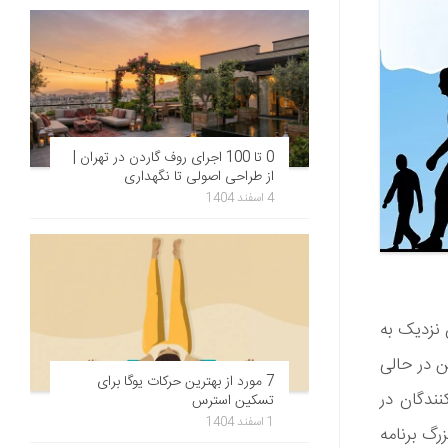
0 تا 100 اجرای روف گاردن در تهران |
از طراحی اصولی تا نگهداری
4 اسفند 1404
یان نزدیک به
ی بوده اند. این در حالی
7 مورد از بهترین حرکات یوگا برای
ت کنندگان در
تسکین استرس
1 اسفند 1404
رگ برنامه