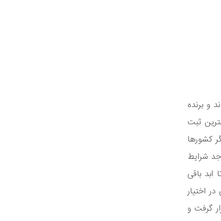
د و برنده
شترین ثبت
یگر کشورها
 لاتاری واجد شرایط
ابد باقی
اری در اختیار
نفر و کشورهای اروپایی با 21000 نفر قرار گرفت و