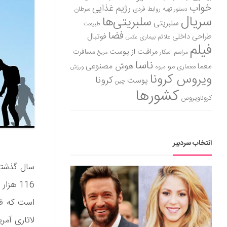
خواب
رژیم غذایی
روابط فردی
سرطان
دستور تهیه
سریال
سلبریتی‌ها
سلبریتی
طبیعت
فضا
طراحی داخلی
فوتبال
علائم بیماری
عکس
فیلم
مراقبت از پوست
مسافرت
مراسم اسکار
مریخ
ناسا
هوش مصنوعی
معما
مو
معماری
میوه
ورزش
ویروس کرونا
کرونا
پوست
چین
کشورها
کروناویروس
انتخاب سردبیر
لاتاری آمر