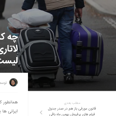
چه کش
لاتاری
لیست
توس
همانطور که
مطلب بعدی
قانون مورفی باز هم در صدر جدول
ایرانی ها
فیلم های پرفروش بهمن ماه باقی