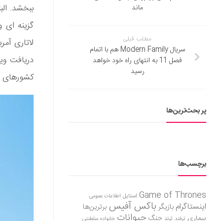
ببخشد. الب
ماند
گزینه ای 
مطلب قبلی
لاتاری آمر
سریال Modern Family هم با اتمام
دریافت ویز
فصل 11 به انتهای راه خود خواهد
رسید
کشورهای ثب
پر بحث‌ترین‌ها
برچسب‌ها
Game of Thrones
استایل
اطلاعات عمومی
باکس آفیس
اینستاگرام
بازیگر
برترین‌ها
حیوانات
بیماری
جنگ
ترفند
ترند
خانواده سلطنتی