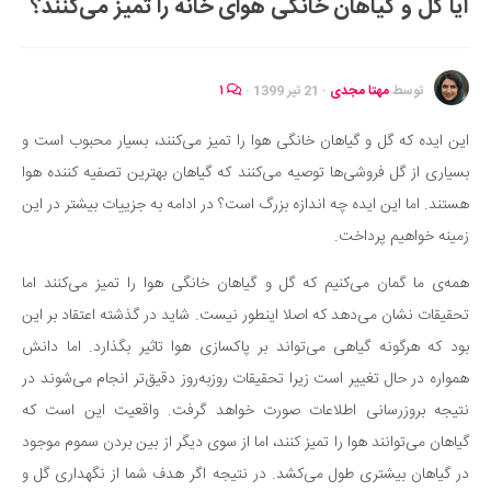
آیا گل و گیاهان خانگی هوای خانه را تمیز می‌کنند؟
ایران گردی
جهان گردی
رابطه، عشق و ازدواج
توسط
مهتا مجدی
·
21 تیر 1399
·
۱
موفقیت و مهارت‌های فردی
این ایده که گل و گیاهان خانگی هوا را تمیز می‌کنند، بسیار محبوب است و
سلامت
بسیاری از گل فروشی‌ها توصیه می‌کنند که گیاهان بهترین تصفیه کننده هوا
تغذیه سالم
هستند. اما این ایده چه اندازه بزرگ است؟ در ادامه به جزییات بیشتر در این
بهداشت
زمینه خواهیم پرداخت.
بیماری و درمان
همه‌ی ما گمان می‌‌کنیم که گل و گیاهان خانگی هوا را تمیز می‌کنند اما
کودک و مادر
تحقیقات نشان می‌دهد که اصلا اینطور نیست. شاید در گذشته اعتقاد بر این
ورزش و تندرستی
بود که هرگونه گیاهی می‌تواند بر پاکسازی هوا تاثیر بگذارد. اما دانش
روانشناسی
همواره در حال تغییر است زیرا تحقیقات روزبه‌روز دقیق‌تر انجام می‌شوند در
نتیجه بروزرسانی اطلاعات صورت خواهد گرفت. واقعیت این است که
مراکز پزشکی و دارویی
گیاهان می‌توانند هوا را تمیز کنند، اما از سوی دیگر از بین بردن سموم موجود
فرهنگ و هنر
در گیاهان بیشتری طول می‌کشد. در نتیجه اگر هدف شما از نگهداری گل و