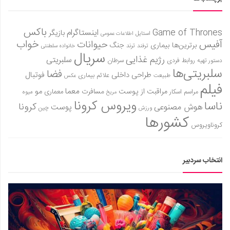
باکس
Game of Thrones
اینستاگرام
بازیگر
استایل
اطلاعات عمومی
آفیس
خواب
حیوانات
برترین‌ها
بیماری
جنگ
ترفند
ترند
خانواده سلطنتی
سریال
رژیم غذایی
سلبریتی
روابط فردی
سرطان
دستور تهیه
سلبریتی‌ها
فضا
طراحی داخلی
فوتبال
علائم بیماری
طبیعت
عکس
فیلم
معما
مو
مراقبت از پوست
مسافرت
معماری
مراسم اسکار
میوه
مریخ
ویروس کرونا
ناسا
کرونا
هوش مصنوعی
پوست
ورزش
چین
کشورها
کروناویروس
انتخاب سردبیر