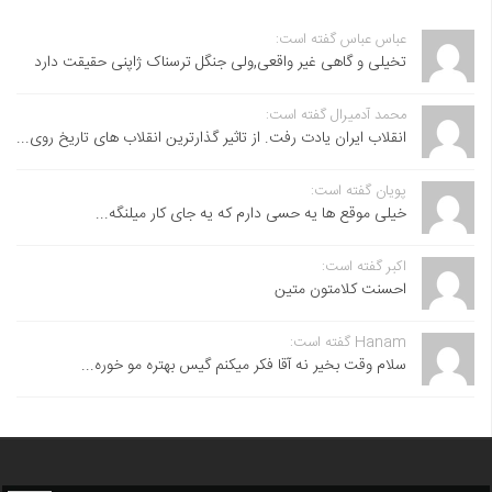
عباس عباس گفته است:
تخیلی و گاهی غیر واقعی,ولی جنگل ترسناک ژاپنی حقیقت دارد
محمد آدمیرال گفته است:
انقلاب ایران یادت رفت. از تاثیر گذارترین انقلاب های تاریخ روی...
پویان گفته است:
خیلی موقع ها یه حسی دارم که یه جای کار میلنگه...
اکبر گفته است:
احسنت ‌کلامتون متین
Hanam گفته است:
سلام وقت بخیر نه آقا فکر میکنم گیس بهتره مو خوره...