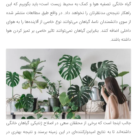
سینما و تئاتر
گیاه خانگی تصفیه هوا و کمک به محیط زیست است؛ باید بگوییم که این
تلویزیون
راهکار نتیجه‌ی مدنظرتان را نخواهد داد. در واقع طبق مطالعات منتشر شده
موسیقی
از سوی دانشمندان ناسا، گیاهان می‌توانند نوع خاصی از آلاینده‌ها را به هوای
چهره‌ها
داخلی اضافه کنند. بنابراین گیاهان نمی‌توانند تاثیر خاصی بر تمیز کردن هوا
داشته باشند.
عکاسی و هنرهای تجسمی
کتاب و کتاب‌خوانی
تاریخ
معماری
علمی
فناوری‌ها
نجوم و هوا فضا
زمین و محیط زیست
خودرو
جالب اینجا است که برخی از محققان سعی در اصلاح ژنتیکی گیاهان خانگی
داشته‌اند تا به نتایج امیدوار‌کننده‌ای در این زمینه برسند و نتیجه بهتری در
سرگرمی