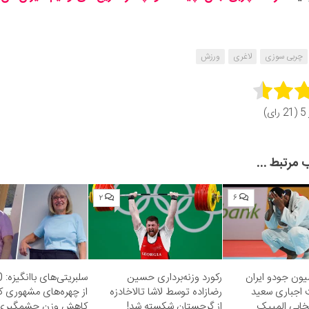
چربی سوزی
لاغری
ورزش
Rate 
رای)
Subm
مرتبط ...
۲
۶
یون جودو ایران
رکورد وزنه‌برداری حسین
 اجباری سعید
رضازاده توسط لاشا تالاخادزه
از چهره‌های مشهوری ک
تخابی المپیک
از گرجستان شکسته شد!
کاهش وزن چشمگیری