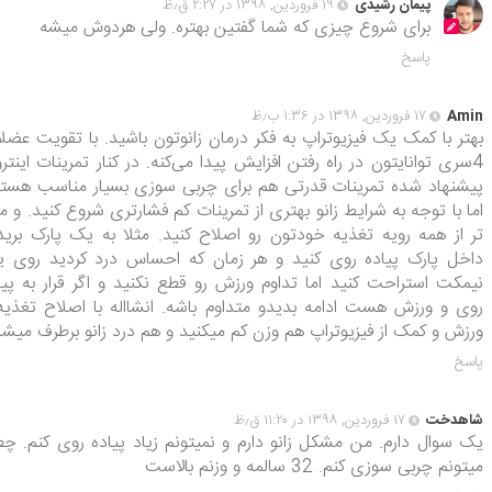
پیمان رشیدی
۱۹ فروردین, ۱۳۹۸ در ۲:۲۷ ق٫ظ
برای شروع چیزی که شما گفتین بهتره. ولی هردوش میشه
پاسخ
Amin
۱۷ فروردین, ۱۳۹۸ در ۱:۳۶ ب٫ظ
بهتر با کمک یک فیزیوتراپ به فکر درمان زانوتون باشید. با تقویت عضل
4سری توانایتون در راه رفتن افزایش پیدا می‌کنه. در کنار تمرینات اینترو
پیشنهاد شده تمرینات قدرتی هم برای چربی سوزی بسیار مناسب هستن
اما با توجه به شرایط زانو بهتری از تمرینات کم فشارتری شروع کنید. و م
تر از همه رویه تغذیه خودتون رو اصلاح کنید. مثلا به یک پارک برید
داخل پارک پیاده روی کنید و هر زمان که احساس درد کردید روی 
نیمکت استراحت کنید اما تداوم ورزش رو قطع نکنید و اگر قرار به پیا
روی و ورزش هست ادامه بدیدو متداوم باشه. انشااله با اصلاح تغذیه
ورزش و کمک از فیزیوتراپ هم وزن کم میکنید و هم درد زانو برطرف میشه
پاسخ
شاهدخت
۱۷ فروردین, ۱۳۹۸ در ۱۱:۲۰ ق٫ظ
یک سوال دارم. من مشکل زانو دارم و نمیتونم زیاد پیاده روی کنم. چط
میتونم چربی سوزی کنم. 32 سالمه و وزنم بالاست