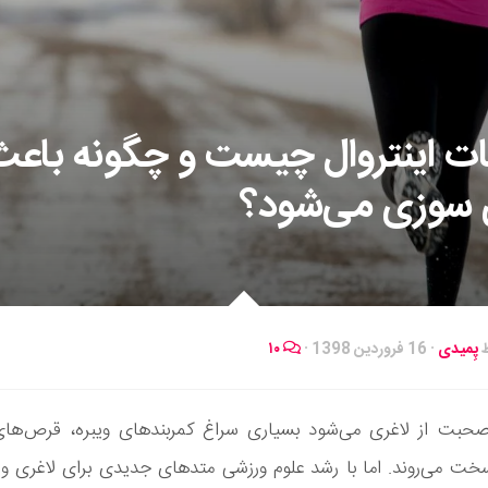
ات اینتروال چیست و چگونه باعث
 سوزی می‌شود؟
ط
پِمیدی
·
16 فروردین 1398
·
۱۰
صحبت از لاغری می‌شود بسیاری سراغ کمربندهای ویبره، قرص‌های
خت می‌روند. اما با رشد علوم ورزشی متدهای جدیدی برای لاغری و