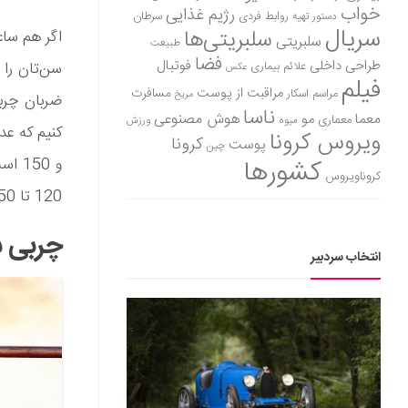
خواب
رژیم غذایی
روابط فردی
سرطان
دستور تهیه
سریال
سلبریتی‌ها
اگر هم ساع
سلبریتی
طبیعت
فضا
طراحی داخلی
فوتبال
علائم بیماری
عکس
فیلم
مراقبت از پوست
مسافرت
مراسم اسکار
مریخ
ناسا
هوش مصنوعی
معما
مو
معماری
میوه
ورزش
ویروس کرونا
کرونا
پوست
چین
کشورها
کروناویروس
120 تا 150 نگه دارید.
چربی س
انتخاب سردبیر