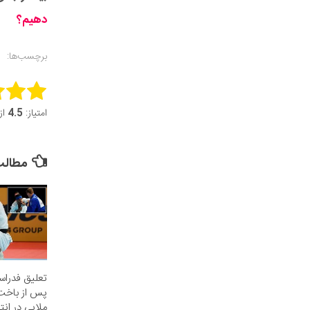
دهیم؟
برچسب‌ها:
this item:
امتیاز:
4.5
از 5 (21 
it Rating
مطالب 
تعلیق فدراس
پس از باخت
ملایی در ان