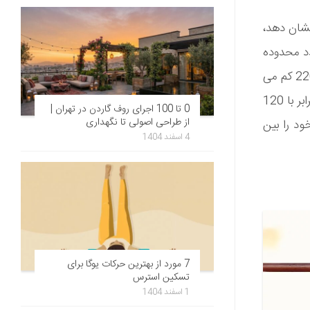
نشان دهد،
22 کم کنید و در 60 درصد و 75 درصد ضرب کنید. این 2 عدد محدوده
ضربان چربی سوزی شماست. برای مثال اگر 20 سال سن دارید، این عدد را از 220 کم می
کنیم که عدد 200 به دست می آید. و 60 درصد و 75 درصد این عدد به ترتیب برابر با 120
0 تا 100 اجرای روف گاردن در تهران |
از طراحی اصولی تا نگهداری
لب خود را بین
4 اسفند 1404
7 مورد از بهترین حرکات یوگا برای
تسکین استرس
1 اسفند 1404