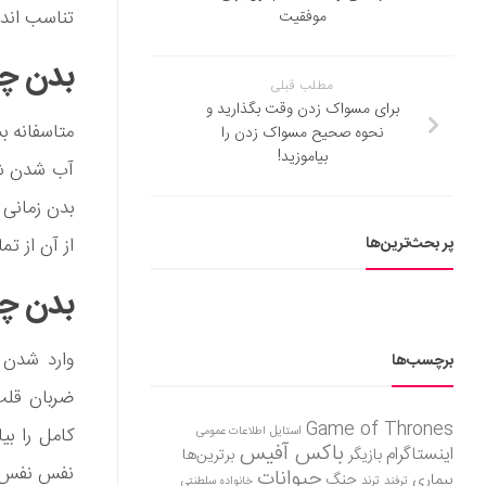
تناسب اندا
موفقیت
بدن چگ
مطلب قبلی
برای مسواک زدن وقت بگذارید و
متاسفانه ب
نحوه صحیح مسواک زدن را
بیاموزید!
آب شدن شکم
بدن زمانی 
پر بحث‌ترین‌ها
از آن از تم
بدن چگ
وارد شدن 
برچسب‌ها
ضربان قلب 
Game of Thrones
استایل
کامل را بی
اطلاعات عمومی
باکس آفیس
اینستاگرام
بازیگر
برترین‌ها
نفس نفس زد
حیوانات
بیماری
جنگ
ترفند
ترند
خانواده سلطنتی