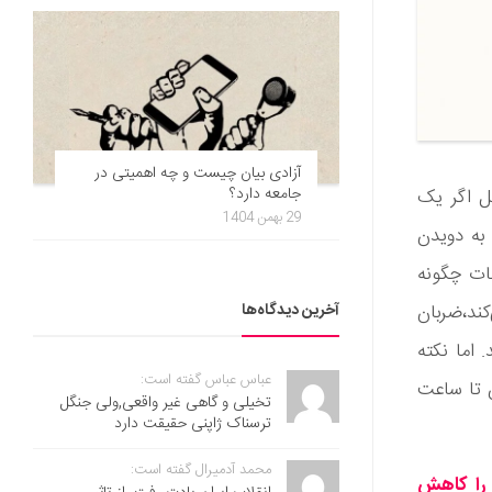
آزادی بیان چیست و چه اهمیتی در
جامعه دارد؟
ثل اگر یک
29 بهمن 1404
کن به دویدن
ینات چگونه
آخرین دیدگاه‌ها
ند،ضربان
. اما نکته
عباس عباس گفته است:
ن تا ساعت
تخیلی و گاهی غیر واقعی,ولی جنگل
ترسناک ژاپنی حقیقت دارد
محمد آدمیرال گفته است:
 را کاهش