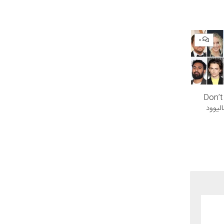
۰
Don’t Loo
الیوود