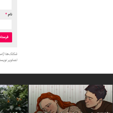
نام
*
شکلک‌ها (اموج
تصاویر نویسن