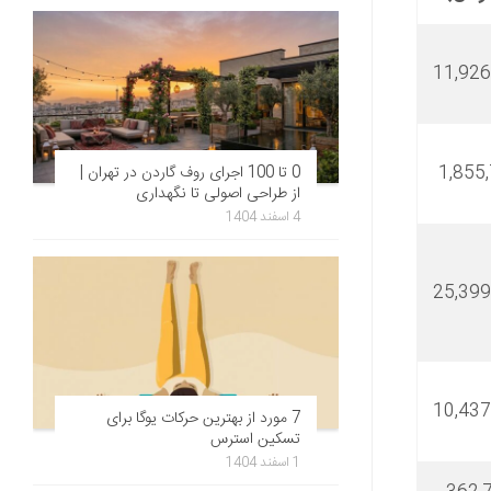
11,926
1,855
0 تا 100 اجرای روف گاردن در تهران |
از طراحی اصولی تا نگهداری
4 اسفند 1404
25,399
10,437
7 مورد از بهترین حرکات یوگا برای
تسکین استرس
1 اسفند 1404