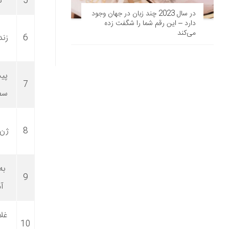
5
ن
در سال 2023 چند زبان در جهان وجود
دارد – این رقم شما را شگفت زده
می‌کند
6
زند
پی
7
سفی
8
ژن
به
9
آ
غلا
10