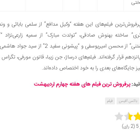
ختی
فروش‌ترین فیلم‌های این هفته “وکیل مدافع” از سلمی بابائی و ون
ری” ساخته بهنوش صادقی، “تولدت مبارک” از سمیه زارعی‌نژاد “آ
دوست داشتنی” از محسن امیریوسفی و “پیشونی سفید 2” از 
انزدهم قرار گرفته‌اند. فیلم‌های درساژ، جن زیبا، قانون مورفی، تگزاس
ز جایگاه‌های بعدی را به خود اختصاص داده‌اند.
نید:
پرفروش ترین فیلم های هفته چهارم اردیبهشت
باکس آفیس
فیلم
Rate 
ای)