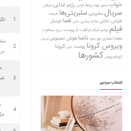
خواب
رژیم غذایی
روابط فردی
سرطان
دستور تهیه
سریال
سلبریتی‌ها
سلبریتی
طبیعت
1
تگز
فضا
طراحی داخلی
فوتبال
علائم بیماری
عکس
فیلم
مراقبت از پوست
مسافرت
مراسم اسکار
مریخ
ناسا
هوش مصنوعی
معما
مو
معماری
میوه
ورزش
سام
ویروس کرونا
کرونا
2
پوست
چین
در 
کشورها
کروناویروس
م
3
شی
انتخاب سردبیر
چ
4
ان