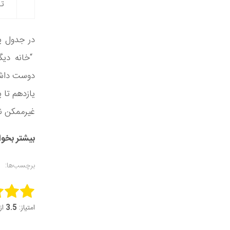
ت
در جدول پر
“خانه دیگ
یازدهم تا پ
غیرممکن نی
بیشتر بخوا
برچسب‌ها:
this item:
امتیاز:
3.5
از 5 (2 ر