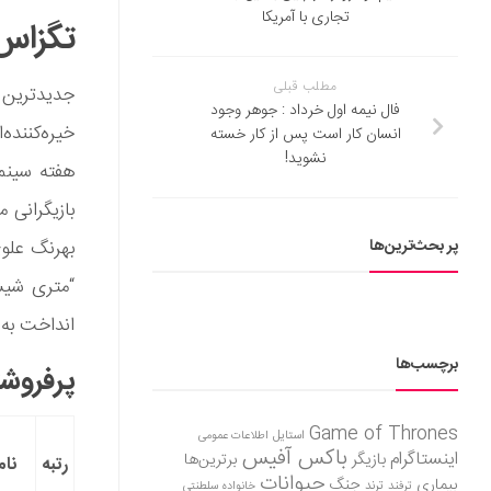
تجاری با آمریکا
تگزاس 2 باز هم پرفروشترین فیل
مطلب قبلی
فال نیمه اول خرداد : جوهر وجود
انسان کار است پس از کار خسته
نشوید!
بازیگرانی 
پر بحث‌ترین‌ها
بهرنگ علوی
“متری شیش 
انداخت به 
برچسب‌ها
پرفروشت
Game of Thrones
استایل
اطلاعات عمومی
باکس آفیس
اینستاگرام
بازیگر
برترین‌ها
رتبه
نام
حیوانات
بیماری
جنگ
ترفند
ترند
خانواده سلطنتی