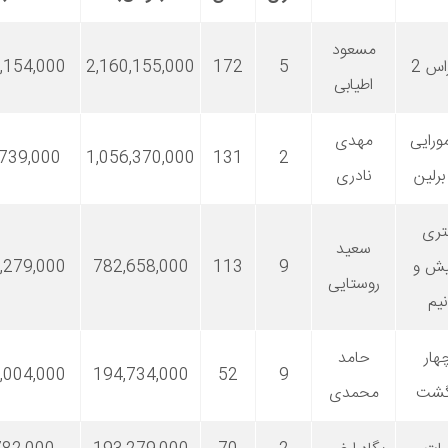
مسعود
اس 2
5
172
2,160,155,000
,154,000
اطیابی
ورایی
مهدی
,739,000
1,056,370,000
131
2
برلین
نادری
تری
سعید
ش و
9
113
782,658,000
,279,000
روستایی
نیم
هار
حامد
,004,000
194,734,000
52
9
گشت
محمدی