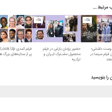
Subm
مرتبط ...
۱
۰
دوست داشتنی؛
حضور پژمان بازغی در فیلم
فیلم کمدی k Up
 فیلم سینما در
محصول مشـترک ایـران و
پر از ستاره‌های بزرگ ه
فند
ترکـیه
 را بنویسید