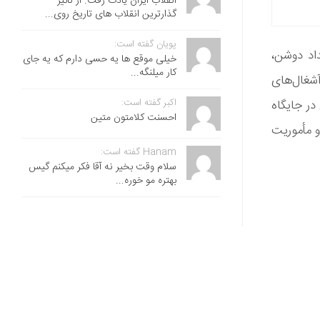
انقلاب ایران یادت رفت. از تاثیر
گذارترین انقلاب های تاریخ روی...
پویان گفته است:
داد دوشن،
خیلی موقع ها یه حسی دارم که یه جای
کار میلنگه...
شغال‌های
اکبر گفته است:
سید جواد هاشمی در جایگاه
احسنت ‌کلامتون متین
 و مأموریت
Hanam گفته است:
سلام وقت بخیر نه آقا فکر میکنم گیس
بهتره مو خوره...