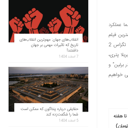
یبای در هفته پنجم اکران با حضور در 172 سینما عملکرد
یلیونی خود پرفروشترین فیلم
انقلاب‌های جهان: مهم‌ترین انقلاب‌های
هفته سینما لقب گرفت و میزان فروش آن به مرز 12 میلیارد تومان رسید. در تگزاس 2
تاریخ که تاثیرات مهمی بر جهان
داشتند!
یلا پتری،
7 اسفند 1404
 برلین” و
هی خواهیم
حقایقی درباره پنتاگون که ممکن است
شما را شگفت‌زده کند
ا هفته
5 اسفند 1404
ومان)