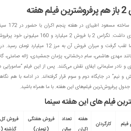
م هفته
جدیدترین ساخته مسعود اط
خیره‌کننده‌ای داشت. تگزاس 2 با فروش 2 میلیارد و 160 م
مانند مهدی هاشمی، سام درخشانی، پژمان جمشیدی، ژاله صامتی، گابر
 و نادر سلیمانی ایفای نقش می‌کنند. پس از این فیلم “سامورایی در
و نیم” در جایگاه دوم و سوم قرار گرفته‌اند. در ادامه با هم نگا
جدول پرفروش‌ترین فیلم‌های این هفته. با ما همراه باشید.
رین فیلم های این هفته سینما
هفته
تعداد
فروش هفتگی
فروش کل ت
 فیلم
کارگردان
اکران
سالن
(تومان)
گذشته (ت