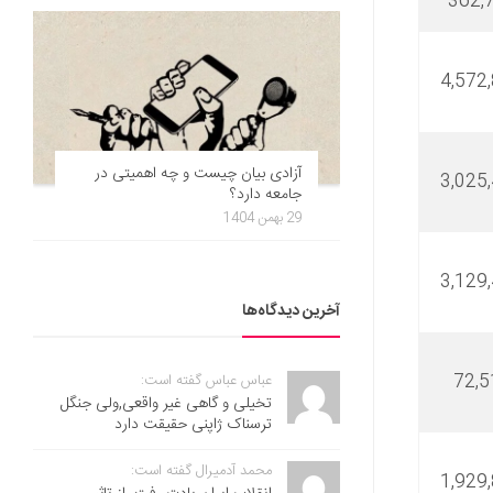
362,
4,572
آزادی بیان چیست و چه اهمیتی در
3,025
جامعه دارد؟
29 بهمن 1404
3,129
آخرین دیدگاه‌ها
72,5
عباس عباس گفته است:
تخیلی و گاهی غیر واقعی,ولی جنگل
ترسناک ژاپنی حقیقت دارد
محمد آدمیرال گفته است:
1,929