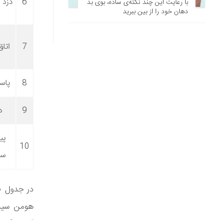
6
دزد و
با رعایت این چند نکته‌ی ساده، بوی بد
دهان خود را از بین ببرید
7
اتاق
8
پاست
9
د
پی
10
سف
در جدول ف
هومن سیدی