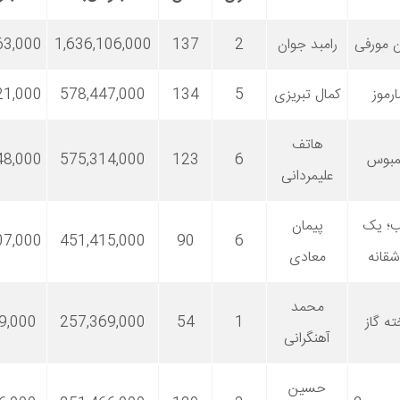
ن مورفی
رامبد جوان
2
137
1,636,106,000
63,000
ارموز
کمال تبریزی
5
134
578,447,000
21,000
هاتف
لمبوس
6
123
575,314,000
48,000
علیمردانی
ب؛ یک
پیمان
07,000
451,415,000
90
6
شقانه
معادی
محمد
ه گاز
1
54
257,369,000
9,000
آهنگرانی
حسین