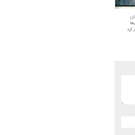
ان
ها
 کرد