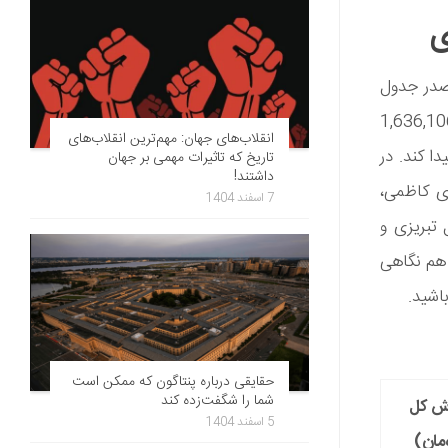
ی
صدر جدول
رفت. این فیلم توانست در این هفته 1,636,106,000
انقلاب‌های جهان: مهم‌ترین انقلاب‌های
 میزان فروش 3,127,463,000 دست پیدا کند. در
تاریخ که تاثیرات مهمی بر جهان
داشتند!
ی کاظمی،
7 اسفند 1404
تبریزی و
 هم نگاهی
اشید.
حقایقی درباره پنتاگون که ممکن است
شما را شگفت‌زده کند
ش کل
5 اسفند 1404
مان)