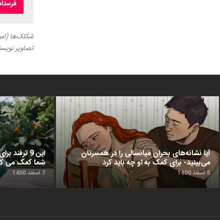
شکلک‌ها (اموج
تصاویر نویسن
آیا نشانه‌های بحران میانسالی را در همسرتان
این 9 ترفن
می‌بینید- برای کمک به او چه باید کرد
شما کمک می‌ کن
5 اسفند 1400
7 اسفند 1400