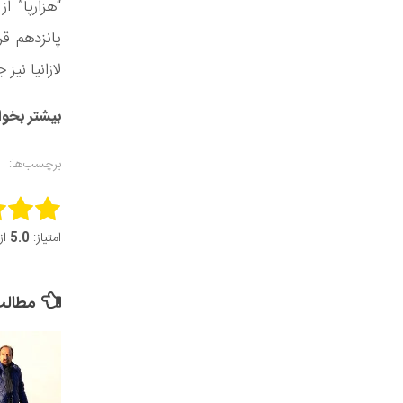
“هزارپا” 
پانزدهم قر
لازانیا نیز
بیشتر بخوا
برچسب‌ها:
this item:
امتیاز:
5.0
از 5 (3 ر
it Rating
مطالب 