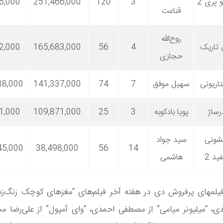
 پری 2
3
120
251,466,000
6,000
قناعت
روح‌الله
 تاریک
4
56
165,683,000
2,000
حجازی
اریونی
سهیل موفق
7
74
141,337,000
38,000
رساژ
پویا بادکوبه
3
25
109,871,000
1,000
شونی
سید جواد
45,000
38,498,000
56
14
ید 2
هاشمی
یلمهای پرفروش دی در هفته آخر فیلم‌های “مغزهای کوچک زنگ‌زد
، “میلیونر میامی” از مصطفی احمدی، “وای آمپول” از علی‌رضا محم