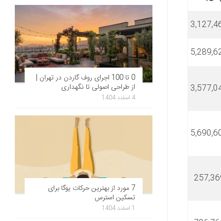
3,127,4
5,289,6
0 تا 100 اجرای روف گاردن در تهران |
از طراحی اصولی تا نگهداری
3,577,0
4 اسفند 1404
5,690,6
257,36
7 مورد از بهترین حرکات یوگا برای
تسکین استرس
1 اسفند 1404