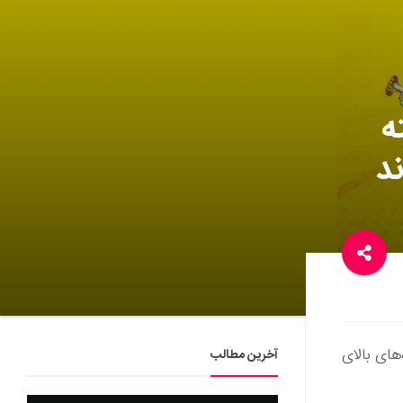
ه
د
های بالای
آخرین مطالب