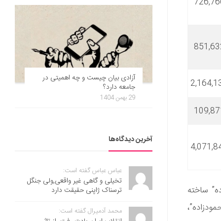
726,76
851,63
آزادی بیان چیست و چه اهمیتی در
2,164,1
جامعه دارد؟
29 بهمن 1404
109,87
آخرین دیدگاه‌ها
4,071,8
عباس عباس گفته است:
تخیلی و گاهی غیر واقعی,ولی جنگل
ه” ساخته
ترسناک ژاپنی حقیقت دارد
ودزاده”،
محمد آدمیرال گفته است: