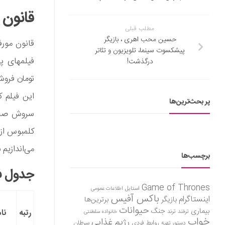
قانون 
مطلب قبلی
حسین محب اهری ، بازیگر
قانون مور
پیشکسوت سینما، تلویزیون و تئاتر
درگذشت!
این فیلم 
پر بحث‌ترین‌ها
سروش صحت 
کلمبوس از 
می‌اندازیم
برچسب‌ها
جدول فر
Game of Thrones
استایل
اطلاعات عمومی
باکس آفیس
اینستاگرام
بازیگر
برترین‌ها
حیوانات
بیماری
جنگ
رتبه
نا
ترفند
ترند
خانواده سلطنتی
خواب
رژیم غذایی
روابط فردی
سرطان
دستور تهیه