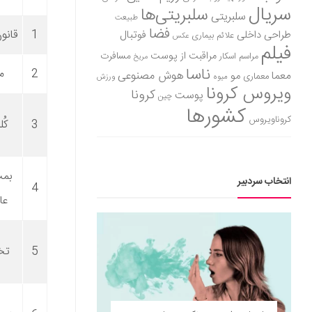
سریال
سلبریتی‌ها
سلبریتی
طبیعت
فضا
1
قانو
طراحی داخلی
فوتبال
علائم بیماری
عکس
فیلم
مراقبت از پوست
مسافرت
مراسم اسکار
مریخ
ناسا
2
م
هوش مصنوعی
معما
مو
معماری
میوه
ورزش
ویروس کرونا
کرونا
پوست
چین
کشورها
کروناویروس
3
کُ
بم
انتخاب سردبیر
4
عا
5
تخت