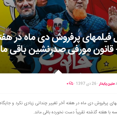
فیلمهای پرفروش دی ماه در هفت
 قانون مورفی صدرنشین باقی مان
ط
متین پایدار
·
26 دی 1397
·
۰
ای پرفروش دی ماه در هفته آخر تغییر چندانی زیادی نکرد و جایگاه‌
سه با هفته گذشته تقریباً دست نخورده باقی ماند.