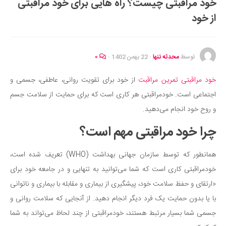
خود مراقبتی چیست؟ راه هایی برای خود مراقبتی
ایران گردی
از خود
جهان گردی
رابطه، عشق و ازدواج
موفقیت و مهارت‌های فردی
توسط
محدثه تنها
·
22 بهمن 1402
·
۰
سلامت
خود مراقبتی تمرین مراقبت
از خود برای تقویت روانی، عاطفی، جسمی و
تغذیه سالم
اجتماعی است. خودمراقبتی هر کاری است که برای حمایت از سلامت جسم
بهداشت
و روح خود انجام می‌دهید.
بیماری و درمان
چرا خود مراقبتی مهم است؟
کودک و مادر
همانطور که توسط سازمان جهانی بهداشت (WHO) تعریف شده است،
ورزش و تندرستی
خودمراقبتی کاری است که شما می‌توانید به تنهایی و در جامعه خود برای
روانشناسی
«ارتقای و حفظ سلامت خود، پیشگیری از بیماری و مقابله با بیماری و ناتوانی
مراکز پزشکی و دارویی
با یا بدون حمایت یک فرد دیگر انجام دهید. از آنجایی که سلامت روانی و
فرهنگ و هنر
جسمی شما بسیار مرتبط هستند، خودمراقبتی از چند لحاظ می‌تواند به شما