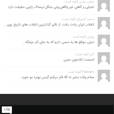
عباس عباس گفته است:
تخیلی و گاهی غیر واقعی,ولی جنگل ترسناک ژاپنی حقیقت دارد
محمد آدمیرال گفته است:
انقلاب ایران یادت رفت. از تاثیر گذارترین انقلاب های تاریخ روی...
پویان گفته است:
خیلی موقع ها یه حسی دارم که یه جای کار میلنگه...
اکبر گفته است:
احسنت ‌کلامتون متین
Hanam گفته است:
سلام وقت بخیر نه آقا فکر میکنم گیس بهتره مو خوره...
۵