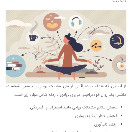
سینما و تئاتر
کمک کند.
تلویزیون
موسیقی
چهره‌ها
عکاسی و هنرهای تجسمی
کتاب و کتاب‌خوانی
تاریخ
معماری
علمی
از آنجایی که هدف خودمراقبتی ارتقای سلامت روحی و جسمی شماست،
فناوری‌ها
داشتن یک روال خودمراقبتی مزایای زیادی داردکه شامل موارد زیر است:
نجوم و هوا فضا
کاهش علائم مشکلات روانی مانند اضطراب و افسردگی
زمین و محیط زیست
کاهش خطر ابتلا به بیماری
خودرو
ارتقاء تاب‌آوری
سرگرمی