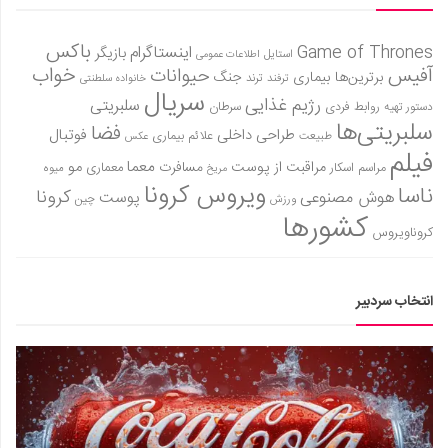
باکس
Game of Thrones
اینستاگرام
بازیگر
استایل
اطلاعات عمومی
آفیس
خواب
حیوانات
برترین‌ها
بیماری
جنگ
ترفند
ترند
خانواده سلطنتی
سریال
رژیم غذایی
سلبریتی
روابط فردی
سرطان
دستور تهیه
سلبریتی‌ها
فضا
طراحی داخلی
فوتبال
علائم بیماری
طبیعت
عکس
فیلم
معما
مو
مراقبت از پوست
مسافرت
معماری
مراسم اسکار
میوه
مریخ
ویروس کرونا
ناسا
کرونا
هوش مصنوعی
پوست
ورزش
چین
کشورها
کروناویروس
انتخاب سردبیر