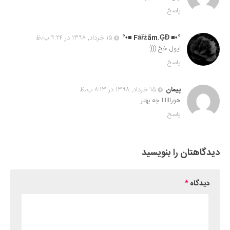
پاسخ
°•■ Fāřżãm.ĢĐ ■•°
۱۵ خرداد, ۱۳۹۸ در ۹:۲۴ ب٫ظ
ایول خخ (((:
پاسخ
پیمان
۱۵ خرداد, ۱۳۹۸ در ۸:۱۳ ب٫ظ
هوراااااا چه بهتر
پاسخ
دیدگاهتان را بنویسید
دیدگاه
*