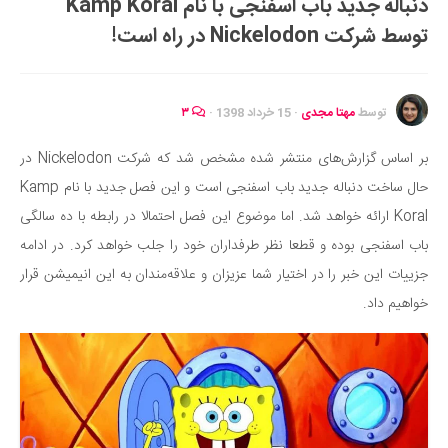
دنباله جدید باب اسفنجی با نام Kamp Koral
ایران گردی
توسط شرکت Nickelodon در راه است!
جهان گردی
رابطه، عشق و ازدواج
موفقیت و مهارت‌های فردی
توسط
مهتا مجدی
·
15 خرداد 1398
·
۳
سلامت
بر اساس گزارش‌های منتشر شده مشخص شد که شرکت Nickelodon در
تغذیه سالم
حال ساخت دنباله جدید باب اسفنجی است و این فصل جدید با نام Kamp
بهداشت
Koral ارائه خواهد شد. اما موضوع این فصل احتمالا در رابطه با ده سالگی
بیماری و درمان
باب اسفنجی بوده و قطعا نظر طرفداران خود را جلب خواهد کرد. در ادامه
جزییات این خبر را در اختیار شما عزیزان و علاقه‌مندان به این انیمیشن قرار
کودک و مادر
خواهیم داد.
ورزش و تندرستی
روانشناسی
مراکز پزشکی و دارویی
فرهنگ و هنر