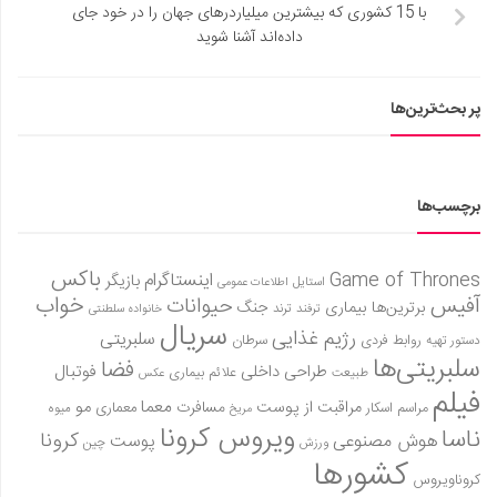
با 15 کشوری که بیشترین میلیاردرهای جهان را در خود جای
داده‌اند آشنا شوید
پر بحث‌ترین‌ها
برچسب‌ها
باکس
Game of Thrones
اینستاگرام
بازیگر
استایل
اطلاعات عمومی
آفیس
خواب
حیوانات
برترین‌ها
بیماری
جنگ
ترفند
ترند
خانواده سلطنتی
سریال
رژیم غذایی
سلبریتی
روابط فردی
سرطان
دستور تهیه
سلبریتی‌ها
فضا
طراحی داخلی
فوتبال
علائم بیماری
طبیعت
عکس
فیلم
معما
مو
مراقبت از پوست
مسافرت
معماری
مراسم اسکار
میوه
مریخ
ویروس کرونا
ناسا
کرونا
هوش مصنوعی
پوست
ورزش
چین
کشورها
کروناویروس