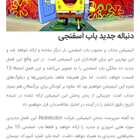
سینما و تئاتر
تلویزیون
موسیقی
چهره‌ها
دنباله جدید باب اسفنجی
عکاسی و هنرهای تجسمی
انیمیشن جذاب و محبوب باب اسفنجی بار دیگر ساخته و ارائه خواهد شد و
کتاب و کتاب‌خوانی
این بهترین خبر برای طرفداران این انیمیشن است. در این واقع این فصل
تاریخ
جدید ده سالگی باب اسفنجی را به تصویر می‌کشد و این فصل احتمالا 13
معماری
قسمت خواهد داشت. اما مثل همیشه شاهد ماجراجویی‌ها و دیالوگ‌های
علمی
بامزه این انیمیشن خواهیم بود که علاوه بر کودکان برای بزرگسالان هم بسیار
فناوری‌ها
جذاب است. جزییاتی از زمان پخش این انیمیشن ارائه نشده در نتیجه
تاریخ دقیق انتشار را در آینده در اختیار علاقه‌مندان قرار خواهیم داد.
نجوم و هوا فضا
زمین و محیط زیست
به گفته سرپرست بخش انیمیشن شرکت Nickelodon، این فصل جدیدی
خودرو
سوژه هایی امروزی و جدید را ارائه خواهد و قطعا باب اسفنجی 10 سال
ماجراهایی جدیدی به همراه خواهد داشت. البته باید اشاره کنیم که دوستان
سرگرمی