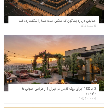
حقایقی درباره پنتاگون که ممکن است شما را شگفت‌زده کند
5 اسفند 1404
0 تا 100 اجرای روف گاردن در تهران | از طراحی اصولی تا
نگهداری
4 اسفند 1404