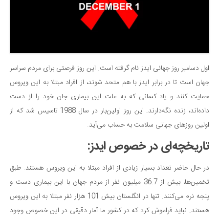
سینما و تئاتر
تلویزیون
موسیقی
چهره‌ها
عکاسی و هنرهای تجسمی
اول دسامبر روز جهانی ایدز نام گرفته است. این روز فرصتی برای مردم سراسر
کتاب و کتاب‌خوانی
جهان است تا در برابر ایدز با هم متحد شوند، از افراد مبتلا به این ویروس
حمایت کنند و یاد کسانی که به علت این بیماری جان خود را از دست
تاریخ
داده‌اند، زنده نگه‌دارند. این روز اولین‌بار در سال 1988 تاسیس شد که از
معماری
اولین روزهای جهانی سلامت به حساب می‌آید.
علمی
تاریخچه‌ای در خصوص ایدز:
فناوری‌ها
نجوم و هوا فضا
در حال حاضر تعداد بسیار زیادی از افراد مبتلا به این ویروس هستند. طبق
زمین و محیط زیست
تخمین‌ها، بیش از 36.7 میلیون نفر از مردم جهان با این بیماری دست و
پنجه نرم می‌کنند. تنها در انگلستان بیش 101 هزار نفر مبتلا به این ویروس
خودرو
هستند. نباید فراموش کرد که در کشور ما آمار دقیقی در این خصوص وجود
سرگرمی