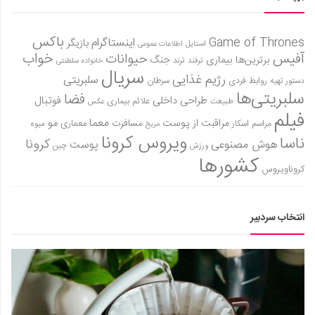
باکس
Game of Thrones
اینستاگرام
بازیگر
استایل
اطلاعات عمومی
آفیس
خواب
حیوانات
برترین‌ها
بیماری
جنگ
ترفند
ترند
خانواده سلطنتی
سریال
رژیم غذایی
سلبریتی
روابط فردی
سرطان
دستور تهیه
سلبریتی‌ها
فضا
طراحی داخلی
فوتبال
علائم بیماری
طبیعت
عکس
فیلم
معما
مو
مراقبت از پوست
مسافرت
معماری
مراسم اسکار
میوه
مریخ
ویروس کرونا
ناسا
کرونا
هوش مصنوعی
پوست
ورزش
چین
کشورها
کروناویروس
انتخاب سردبیر