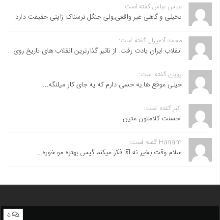
عباس عباس گفته است:
تخیلی و گاهی غیر واقعی,ولی جنگل ترسناک ژاپنی حقیقت دارد
محمد آدمیرال گفته است:
انقلاب ایران یادت رفت. از تاثیر گذارترین انقلاب های تاریخ روی...
پویان گفته است:
خیلی موقع ها یه حسی دارم که یه جای کار میلنگه...
اکبر گفته است:
احسنت ‌کلامتون متین
Hanam گفته است:
سلام وقت بخیر نه آقا فکر میکنم گیس بهتره مو خوره...
۵