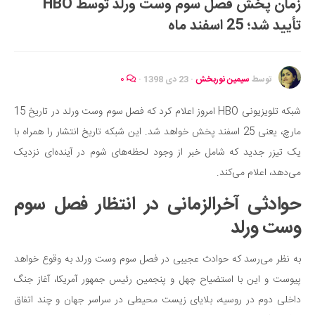
زمان پخش فصل سوم وست ورلد توسط HBO
ایران گردی
تأیید شد؛ 25 اسفند ماه
جهان گردی
رابطه، عشق و ازدواج
موفقیت و مهارت‌های فردی
توسط
سیمین نوربخش
·
23 دی 1398
·
۰
سلامت
شبکه تلویزیونی HBO امروز اعلام کرد که فصل سوم وست ورلد در تاریخ 15
تغذیه سالم
مارچ، یعنی 25 اسفند پخش خواهد شد. این شبکه تاریخ انتشار را همراه با
بهداشت
یک تیزر جدید که شامل خبر از وجود لحظه‌های شوم در آینده‌ای نزدیک
بیماری و درمان
می‌دهد، اعلام می‌کند.
کودک و مادر
حوادثی آخرالزمانی در انتظار فصل سوم
ورزش و تندرستی
وست ورلد
روانشناسی
به نظر می‌رسد که حوادث عجیبی در فصل سوم وست ورلد به وقوع خواهد
مراکز پزشکی و دارویی
پیوست و این با استضیاح چهل و پنجمین رئیس جمهور آمریکا، آغاز جنگ
فرهنگ و هنر
داخلی دوم در روسیه، بلایای زیست محیطی در سراسر جهان و چند اتفاق