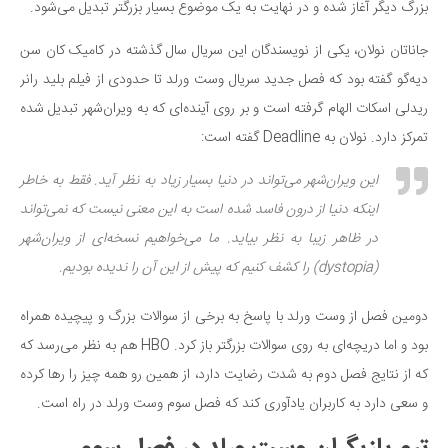
سینما و تئاتر
بزرگ دیگر آغاز شده و در نهایت به یک موضوع بسیار بزرگتر تبدیل می‌شود.
تلویزیون
جاناتان نولان، یکی از نویسندگان این سریال سال گذشته در کامیک کان سن
موسیقی
دیه‌گو گفته بود که فصل جدید سریال وست ورلد تا حدودی از فیلم بلید رانر
چهره‌ها
ریدلی اسکات الهام گرفته است و بر روی آینده‌ای که به ویران‌شهر تبدیل شده
عکاسی و هنرهای تجسمی
تمرکز دارد. نولان به Deadline گفته است:
کتاب و کتاب‌خوانی
این ویران‌شهر می‌تواند در دنیا بسیار زیاد به نظر آید. فقط به خاطر
تاریخ
اینکه دنیا از درون فاسد شده است به این معنی نیست که نمی‌تواند
معماری
در ظاهر زیبا به نظر بیاید. ما می‌خواهیم نسخه‌ای از ویران‌شهر
(dystopia) را کشف کنیم که پیش از این آن را ندیده بودیم.
علمی
فناوری‌ها
دومین فصل از وست ورلد با پاسخ به برخی از سوالات بزرگ و پیچیده همراه
نجوم و هوا فضا
بود و اما دریچه‌ای به روی سوالات بزرگتر باز کرد. HBO هم به نظر می‌رسد که
زمین و محیط زیست
که از نتایج فصل دوم به شدت رضایت دارد، از همین رو همه چیز را رها کرده
خودرو
و سعی دارد به کاربران یادآوری کند که فصل سوم وست ورلد در راه است.
سرگرمی