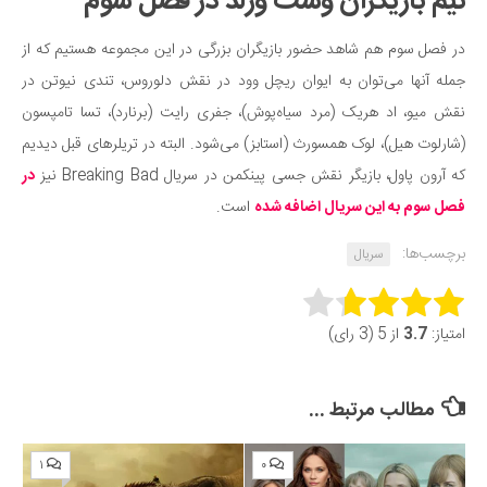
تیم بازیگران وست ورلد در فصل سوم
دانستنی‌ها
در فصل سوم هم شاهد حضور بازیگران بزرگی در این مجموعه هستیم که از
بازی
جمله آنها می‌توان به ایوان ریچل وود در نقش دلوروس، تندی نیوتن در
طنز
نقش میو، اد هریک (مرد سیاه‌پوش)، جفری رایت (برنارد)، تسا تامپسون
فال
(شارلوت هیل)، لوک همسورث (استابز) می‌شود. البته در تریلرهای قبل دیدیم
مسابقه
که آرون پاول، بازیگر نقش جسی پینکمن در سریال Breaking Bad نیز
در
فصل سوم به این سریال اضافه شده
است.
اخبار
برچسب‌ها:
سریال
Rate this item:
امتیاز:
3.7
از 5 (3 رای)
Submit Rating
مطالب مرتبط ...
۱
۰