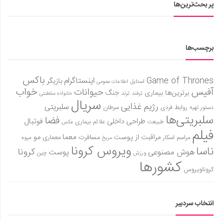
پر بحث‌ترین‌ها
برچسب‌ها
باکس
Game of Thrones
اینستاگرام
بازیگر
استایل
اطلاعات عمومی
آفیس
خواب
حیوانات
برترین‌ها
بیماری
جنگ
ترفند
ترند
خانواده سلطنتی
سریال
رژیم غذایی
سلبریتی
روابط فردی
سرطان
دستور تهیه
سلبریتی‌ها
فضا
طراحی داخلی
فوتبال
علائم بیماری
طبیعت
عکس
فیلم
معما
مو
مراقبت از پوست
مسافرت
معماری
مراسم اسکار
میوه
مریخ
ویروس کرونا
ناسا
کرونا
هوش مصنوعی
پوست
ورزش
چین
کشورها
کروناویروس
انتخاب سردبیر