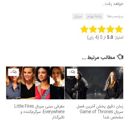
خواهد رفت…
برچسب‌ها:
پانته‌آ بهرام
سریال
Rate this item:
امتیاز:
5.0
از 5 (4 رای)
Submit Rating
مطالب مرتبط ...
۰
۱
زمان دقیق پخش آخرین فصل
معرفی مینی سریال Little Fires
سریال Game of Thrones
Everywhere: سرگرم‌کننده و
مشخص شد!
تاثیرگذار