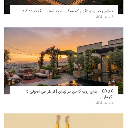
حقایقی درباره پنتاگون که ممکن است شما را شگفت‌زده کند
5 اسفند 1404
0 تا 100 اجرای روف گاردن در تهران | از طراحی اصولی تا
نگهداری
4 اسفند 1404