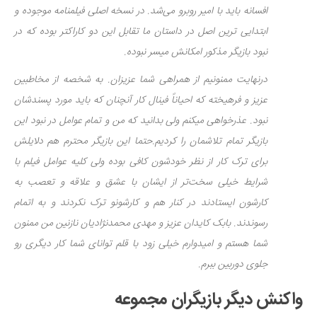
افسانه باید با امیر روبرو می‌شد. در نسخه اصلی فیلمنامه موجوده و
ابتدایی ترین اصل در داستان ما تقابل این دو کاراکتر بوده که در
نبود بازیگر مذکور امکانش میسر نبوده.
درنهایت ممنونیم از همراهی شما عزیزان. به شخصه از مخاطبین
عزیز و فرهیخته که احیاناً فینال کار آنچنان که باید مورد پسندشان
نبود. عذرخواهی میکنم ولی بدانید که من و تمام عوامل در نبود این
بازیگر تمام تلاشمان را کردیم.حتما این بازیگر محترم هم دلایلش
برای ترک کار از نظر خودشون کافی بوده ولی کلیه عوامل فیلم با
شرایط خیلی سخت‌تر از ایشان با عشق و علاقه و تعصب به
کارشون ایستادند در کنار هم و کارشونو ترک نکردند و به اتمام
رسوندند. بابک کایدان عزیز و مهدی محمدنژادیان نازنین من ممنون
شما هستم و امیدوارم خیلی زود با قلم توانای شما کار دیگری رو
جلوی دوربین ببرم.
واکنش دیگر بازیگران مجموعه