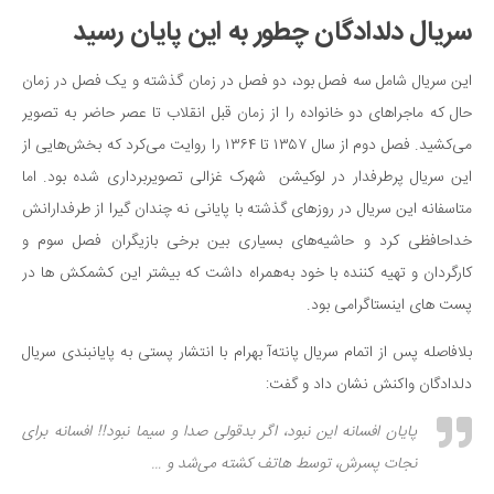
سینما و تئاتر
سریال دلدادگان چطور به این پایان رسید
تلویزیون
موسیقی
این سریال شامل سه فصل بود، دو فصل در زمان گذشته و یک فصل در زمان
چهره‌ها
حال که ماجراهای دو خانواده را از زمان قبل انقلاب تا عصر حاضر به تصویر
می‌کشید. فصل دوم از سال ۱۳۵۷ تا ۱۳۶۴ را روایت می‌کرد که بخش‌هایی از
عکاسی و هنرهای تجسمی
این سریال پرطرفدار در لوکیشن شهرک غزالی تصویربرداری شده بود. اما
کتاب و کتاب‌خوانی
متاسفانه این سریال در روزهای گذشته با پایانی نه چندان گیرا از طرفدارانش
تاریخ
خداحافظی کرد و حاشیه‌های بسیاری بین برخی بازیگران فصل سوم و
معماری
کارگردان و تهیه کننده با خود به‌همراه داشت که بیشتر این کشمکش ها در
علمی
پست های اینستاگرامی بود.
فناوری‌ها
بلافاصله پس از اتمام سریال پانته‌آ بهرام با انتشار پستی به پایان‎بندی سریال
نجوم و هوا فضا
دلدادگان واکنش نشان داد و گفت:
زمین و محیط زیست
پایان افسانه این نبود، اگر بدقولی صدا و سیما نبود!! افسانه برای
خودرو
نجات پسرش، توسط هاتف کشته می‌شد و …
سرگرمی