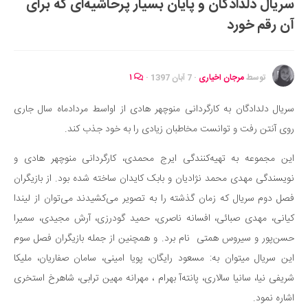
سریال دلدادگان و پایان بسیار پرحاشیه‌ای که برای
ایران گردی
آن رقم خورد
جهان گردی
رابطه، عشق و ازدواج
موفقیت و مهارت‌های فردی
توسط
مرجان اخیاری
·
7 آبان 1397
·
۱
سلامت
سریال دلدادگان به کارگردانی منوچهر هادی از اواسط مردادماه سال جاری
تغذیه سالم
روی آنتن رفت و توانست مخاطبان زیادی را به خود جذب کند.
بهداشت
این مجموعه به تهیه‌کنندگی ایرج محمدی، کارگردانی منوچهر هادی و
بیماری و درمان
نویسندگی مهدی محمد نژادیان و بابک کایدان ساخته شده بود. از بازیگران
کودک و مادر
فصل دوم سریال که زمان گذشته را به تصویر می‌کشیدند می‌توان از لیندا
ورزش و تندرستی
کیانی، مهدی صبائی، افسانه ناصری، حمید گودرزی، آرش مجیدی، سمیرا
روانشناسی
حسن‌پور و سیروس همتی نام برد. و همچنین از جمله بازیگران فصل سوم
این سریال میتوان به: مسعود رایگان، پویا امینی، سامان صفاریان، ملیکا
مراکز پزشکی و دارویی
شریفی‌ نیا، سانیا سالاری، پانته‌آ بهرام ، مهرانه مهین ترابی، شاهرخ استخری
فرهنگ و هنر
اشاره نمود.