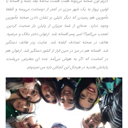
داریم اون صحنه می‌تونه هفت هشت ساعته بعد باشه و افسانه با
اولین پرواز به یک شهر مرزی در کمتر از دوساعت می‌رسه و قطعا
مأمورین هم رسیدن که دیگر دلیلی بر نشان دادن صحنه مأمورین
وجود ندارد. عده‌ای از شما عزیزان از پایان باز صحبت کردین.
تعجب می‌کنم!!! امیر پسر افسانه شد. ارغوان دختر مالک و مرضیه.
هاتف در صحنه تصادف کشته شد. عنایت پدر هاتف دستگیر
شد. افسانه هم در مرز در حین فرار از کشور دستگیر شد. ارغوان هم
در کماست که اگر به هوش می‌آمد عده ای معترض می‌شدند
پایانش هندیه در هرحال این کجاش بازه من نمیدونم.