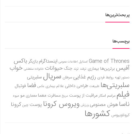
پر بحث‌ترین‌ها
برچسب‌ها
باکس
Game of Thrones
اینستاگرام
بازیگر
استایل
اطلاعات عمومی
آفیس
خواب
حیوانات
برترین‌ها
بیماری
جنگ
ترفند
ترند
خانواده سلطنتی
سریال
رژیم غذایی
سلبریتی
روابط فردی
سرطان
دستور تهیه
سلبریتی‌ها
فضا
طراحی داخلی
فوتبال
علائم بیماری
طبیعت
عکس
فیلم
معما
مو
مراقبت از پوست
مسافرت
معماری
مراسم اسکار
میوه
مریخ
ویروس کرونا
ناسا
کرونا
هوش مصنوعی
پوست
ورزش
چین
کشورها
کروناویروس