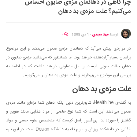
چرا گاهی در دهانمان مزه‌ی صابون احساس
ایران گردی
می‌کنیم؟ علت مزه‌ی بد دهان
جهان گردی
رابطه، عشق و ازدواج
موفقیت و مهارت‌های فردی
توسط
مهتا مجدی
·
1 دی 1398
·
۰
سلامت
در مواردی پیش می‌آید که دهانمان مزه‌ی صابون می‌دهد و این موضوع
تغذیه سالم
برایمان بسیار آزاردهنده خواهد بود. اما همانطور که ‌می‌دانید مزه‌ی صابون در
بهداشت
دهان حالت خوبی نیست و علل متفاوتی خواهد داشت که در ادامه به
بیماری و درمان
بررسی این موضوع می‌پردازیم و علت مزه‌ی بد دهان را می‌گوییم.
کودک و مادر
علت مزه‌ی بد دهان
ورزش و تندرستی
به گفته‌ی Healthline، شایع‌ترین دلیل اینکه دهان شما مزه‌ای مانند مزه‌ی
روانشناسی
صابون می‌دهد این است که شما نوع خاصی از مواد غذایی مانند هویج و
مراکز پزشکی و دارویی
گشنیز را خورده‌اید. پروفسور راسل کیست که متخصص علوم حسی و مواد
فرهنگ و هنر
غذایی در دانشکده ورزش و علوم تغذیه دانشگاه Deakin است، در این باره