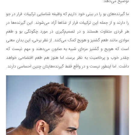
سینما و تئاتر
توضیح می‌دهد:
تلویزیون
ما گیرنده‌های بو را در بینی خود داریم که وظیفه شناسایی ترکیبات فرار در جو
موسیقی
را دارند و از جمله این ترکیبات فرار از غذاها آزاد می‌شوند. این گیرنده‌ها در
چهره‌ها
هر فردی متفاوت هستند و در تصمیم‌گیری در مورد چگونگی بو و طعم
عکاسی و هنرهای تجسمی
موادی مانند طعم گشنیز و هویج کمک می‌کنند. از نظر برخی، این بدان معنی
است که هویج و گشنیز مزه‌ای شبیه به صابون می‌دهند و مهم نیست که
کتاب و کتاب‌خوانی
چقدر خوب و پرخاصیت به نظر برسد، اما هنوز هم طعم افتضاحی خواهد
تاریخ
داشت. اما اینطور نیست و در واقع فقط گیرنده‌هایتان چنین احساسی دارند.
معماری
علمی
فناوری‌ها
نجوم و هوا فضا
زمین و محیط زیست
خودرو
سرگرمی