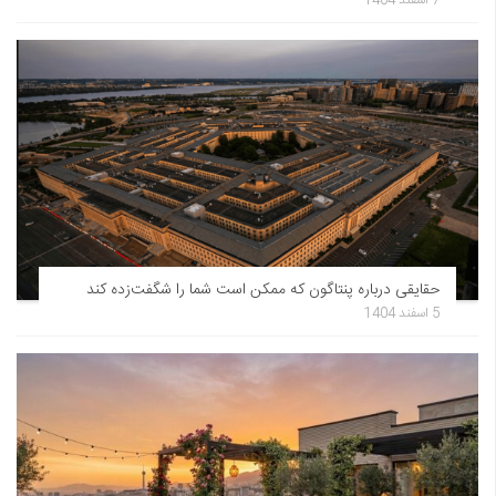
7 اسفند 1404
حقایقی درباره پنتاگون که ممکن است شما را شگفت‌زده کند
5 اسفند 1404