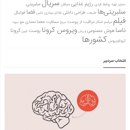
سریال
رژیم غذایی
سلبریتی
روابط فردی
سرطان
دستور تهیه
سلبریتی‌ها
فضا
طراحی داخلی
فوتبال
علائم بیماری
طبیعت
عکس
فیلم
معما
مو
مراقبت از پوست
مسافرت
معماری
مراسم اسکار
میوه
مریخ
ویروس کرونا
ناسا
کرونا
هوش مصنوعی
پوست
ورزش
چین
کشورها
کروناویروس
انتخاب سردبیر