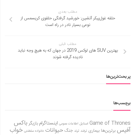
مطلب بعدی
حلقه غول‌پیکر آتشین: خورشید گرفتگی حلقوی کریسمس از
نوعی بسیار نادر در راه است
مطلب قبلی
بهترین SUV های لوکس 2019 در جهان که به هیچ وجه نباید
نادیده گرفته شوند
پر بحث‌ترین‌ها
برچسب‌ها
باکس
Game of Thrones
اینستاگرام
بازیگر
استایل
اطلاعات عمومی
آفیس
خواب
حیوانات
برترین‌ها
بیماری
جنگ
ترفند
ترند
خانواده سلطنتی