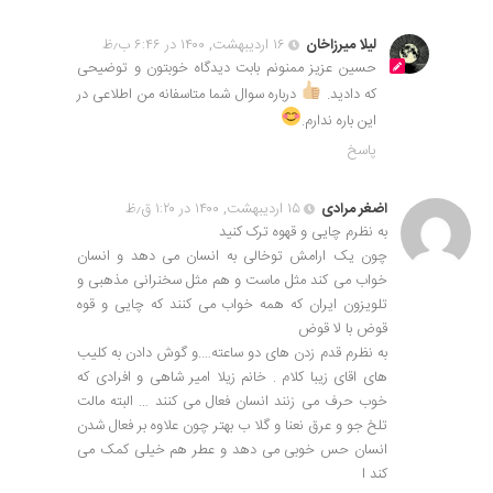
لیلا میرزاخان
۱۶ اردیبهشت, ۱۴۰۰ در ۶:۴۶ ب٫ظ
حسین عزیز ممنونم بابت دیدگاه خوبتون و توضیحی
که دادید.
درباره سوال شما متاسفانه من اطلاعی در
این باره ندارم.
پاسخ
اضغر مرادی
۱۵ اردیبهشت, ۱۴۰۰ در ۱:۲۰ ق٫ظ
به نظرم چایی و قهوه ترک کنید
چون یک ارامش توخالی به انسان می دهد و انسان
خواب می کند مثل ماست و هم مثل سخنرانی مذهبی و
تلویزون ایران که همه خواب می کنند که چایی و قوه
قوض با لا قوض
به نظرم قدم زدن های دو ساعته….و گوش دادن به کلیب
های اقای زیبا کلام . خانم زیلا امیر شاهی و افرادی که
خوب حرف می زنند انسان فعال می کنند … البته مالت
تلخ جو و عرق نعنا و گلا ب بهتر چون علاوه بر فعال شدن
انسان حس خوبی می دهد و عطر هم خیلی کمک می
کند ا