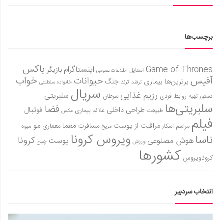
برچسب‌ها
باکس
Game of Thrones
اینستاگرام
بازیگر
استایل
اطلاعات عمومی
آفیس
خواب
حیوانات
برترین‌ها
بیماری
جنگ
ترفند
ترند
خانواده سلطنتی
سریال
رژیم غذایی
سلبریتی
روابط فردی
سرطان
دستور تهیه
سلبریتی‌ها
فضا
طراحی داخلی
فوتبال
علائم بیماری
طبیعت
عکس
فیلم
معما
مو
مراقبت از پوست
مسافرت
معماری
مراسم اسکار
میوه
مریخ
ویروس کرونا
ناسا
کرونا
هوش مصنوعی
پوست
ورزش
چین
کشورها
کروناویروس
انتخاب سردبیر