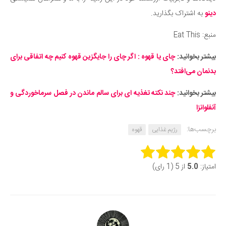
دینو
به اشتراک بگذارید.
منبع: Eat This
بیشتر بخوانید:
چای یا قهوه : اگر چای را جایگزین قهوه کنیم چه اتفاقی برای
بدنمان می‌افتد؟
بیشتر بخوانید:
چند نکته تغذیه ای برای سالم ماندن در فصل سرماخوردگی و
آنفلوانزا
برچسب‌ها:
رژیم غذایی
قهوه
Rate this item:
امتیاز:
5.0
از 5 (1 رای)
Submit Rating