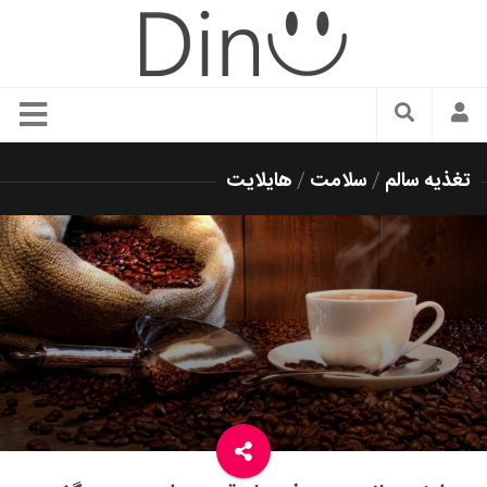
سبک زندگی
تغذیه سالم
/
سلامت
/
هایلایت
دنیای مد
زیبایی و آرایش
شیک پوشی
دکوراسیون و چیدمان
غذا
رستوران گردی
آشپزی
سفر و گردشگری