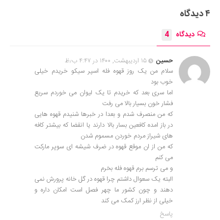
۴ دیدگاه
دیدگاه
4
حسین
۱۵ اردیبهشت, ۱۴۰۰ در ۴:۴۷ ب٫ظ
سلام من یک روز قهوه فله اسپر سیکو خریدم خیلی
خوب بود
اما سری بعد که خریدم تا یک لیوان می خوردم سریع
فشار خون بسیار بالا می رفت
که من منصرف شدم و بعدا در خبرها شنیدم قهوه هایی
در باز امده کافعین بسار بالا دارند یا انقضا که بیشتر کافه
های شیراز مردم خوردن مسموم شدن
که من از ان موقع قهوه در ضرف شیشه ای سوپر مارکت
می کنم
و می ترسم برم قهوه فله بخرم
البته یک سعوال داشتم چرا قهوه در گل خانه پرورش نمی
دهند و چون کشور ما چهر فصل است امکان داره و
خیلی از نظر ارز کمک می کند
پاسخ