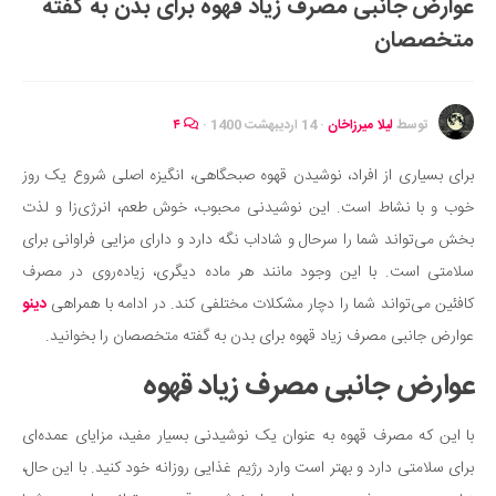
عوارض جانبی مصرف زیاد قهوه برای بدن به گفته
ایران گردی
متخصصان
جهان گردی
رابطه، عشق و ازدواج
موفقیت و مهارت‌های فردی
توسط
لیلا میرزاخان
·
14 اردیبهشت 1400
·
۴
سلامت
برای بسیاری از افراد، نوشیدن قهوه صبحگاهی، انگیزه اصلی شروع یک روز
تغذیه سالم
خوب و با نشاط است. این نوشیدنی محبوب، خوش طعم، انرژی‌زا و لذت
بهداشت
بخش می‌تواند شما را سرحال و شاداب نگه دارد و دارای مزایی فراوانی برای
بیماری و درمان
سلامتی است. با این وجود مانند هر ماده دیگری، زیاده‌روی در مصرف
کافئین می‌تواند شما را دچار مشکلات مختلفی کند. در ادامه با همراهی
دینو
کودک و مادر
عوارض جانبی مصرف زیاد قهوه برای بدن به گفته متخصصان را بخوانید.
ورزش و تندرستی
عوارض جانبی مصرف زیاد قهوه
روانشناسی
مراکز پزشکی و دارویی
با این که مصرف قهوه به عنوان یک نوشیدنی بسیار مفید، مزایای عمده‌ای
فرهنگ و هنر
برای سلامتی دارد و بهتر است وارد رژیم غذایی روزانه خود کنید. با این حال،