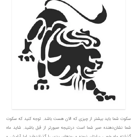
سکوت شما باید بیشتر از چیزی که الان هست باشد. توجه کنید که سکوت
شما نشان‌دهنده صبر شما است درنتیجه صبورتر از قبل باشید. شاید ماه
گذشته ماه خوبی برایتان نبوده و روزهای بدی را گذرانده‌اید اما آرامش و