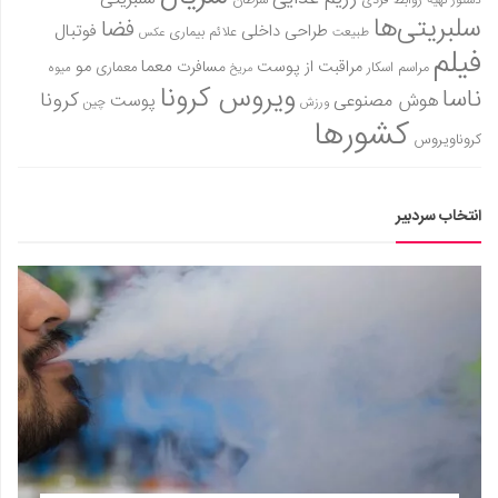
روابط فردی
سرطان
دستور تهیه
سلبریتی‌ها
فضا
طراحی داخلی
فوتبال
علائم بیماری
طبیعت
عکس
فیلم
معما
مو
مراقبت از پوست
مسافرت
معماری
مراسم اسکار
میوه
مریخ
ویروس کرونا
ناسا
کرونا
هوش مصنوعی
پوست
ورزش
چین
کشورها
کروناویروس
انتخاب سردبیر