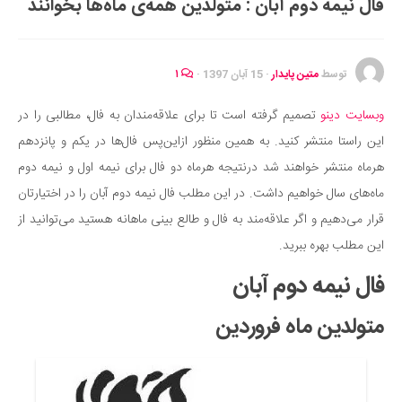
فال نیمه دوم آبان : متولدین همه‌ی ماه‌ها بخوانند
ایران گردی
جهان گردی
رابطه، عشق و ازدواج
توسط
متین پایدار
·
15 آبان 1397
·
۱
موفقیت و مهارت‌های فردی
وبسایت دینو
تصمیم گرفته است تا برای علاقه‌مندان به فال، مطالبی را در
سلامت
این راستا منتشر کنید. به همین منظور ازاین‌پس فال‌ها در یکم و پانزدهم
تغذیه سالم
هرماه منتشر خواهند شد درنتیجه هرماه دو فال برای نیمه‌ اول و نیمه‌ دوم
بهداشت
ماه‌های سال خواهیم داشت. در این مطلب فال نیمه دوم آبان را در اختیارتان
بیماری و درمان
قرار می‌دهیم و اگر علاقه‌مند به فال و طالع بینی ماهانه هستید می‌توانید از
این مطلب بهره ببرید.
کودک و مادر
فال نیمه دوم آبان
ورزش و تندرستی
روانشناسی
متولدین ماه فروردین
مراکز پزشکی و دارویی
فرهنگ و هنر