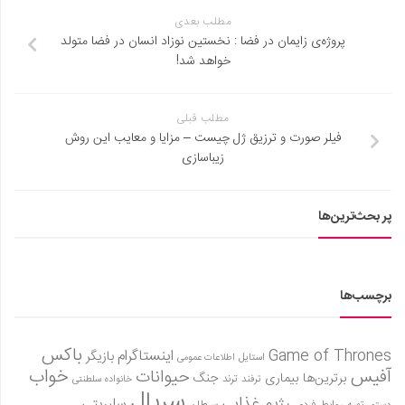
مطلب بعدی
پروژه‌ی زایمان در فضا : نخستین نوزاد انسان در فضا متولد
خواهد شد!
مطلب قبلی
فیلر صورت و ترزیق ژل چیست – مزایا و معایب این روش
زیباسازی
پر بحث‌ترین‌ها
برچسب‌ها
باکس
Game of Thrones
اینستاگرام
بازیگر
استایل
اطلاعات عمومی
آفیس
خواب
حیوانات
برترین‌ها
بیماری
جنگ
ترفند
ترند
خانواده سلطنتی
سریال
رژیم غذایی
سلبریتی