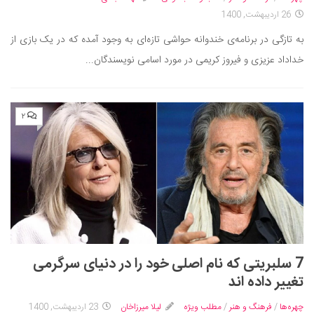
26 اردیبهشت, 1400
دانستنی‌ها
به تازگی در برنامه‌ی خندوانه حواشی تازه‌ای به وجود آمده که در یک بازی از
بازی
خداداد عزیزی و فیروز کریمی در مورد اسامی نویسندگان...
طنز
فال
مسابقه
۲
اخبار
7 سلبریتی که نام اصلی خود را در دنیای سرگرمی
تغییر داده اند
چهره‌ها
/
فرهنگ و هنر
/
مطلب ویژه
لیلا میرزاخان
23 اردیبهشت, 1400