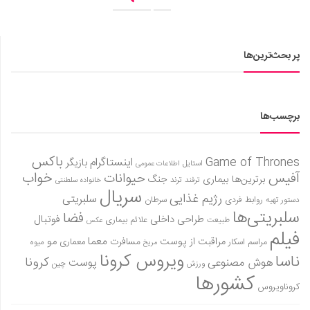
پر بحث‌ترین‌ها
برچسب‌ها
باکس
Game of Thrones
اینستاگرام
بازیگر
استایل
اطلاعات عمومی
آفیس
خواب
حیوانات
برترین‌ها
بیماری
جنگ
ترفند
ترند
خانواده سلطنتی
سریال
رژیم غذایی
سلبریتی
روابط فردی
سرطان
دستور تهیه
سلبریتی‌ها
فضا
طراحی داخلی
فوتبال
علائم بیماری
طبیعت
عکس
فیلم
معما
مو
مراقبت از پوست
مسافرت
معماری
مراسم اسکار
میوه
مریخ
ویروس کرونا
ناسا
کرونا
هوش مصنوعی
پوست
ورزش
چین
کشورها
کروناویروس