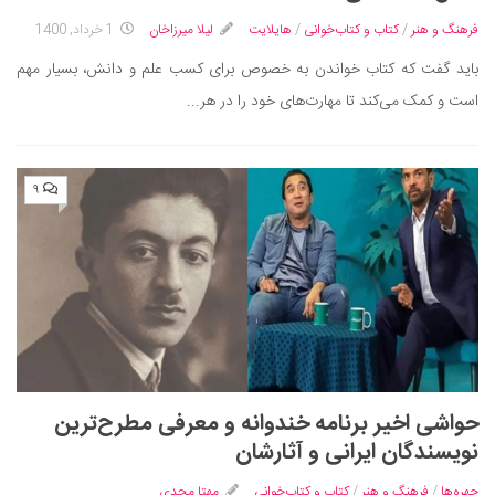
سینما و تئاتر
فرهنگ و هنر
/
کتاب و کتاب‌خوانی
/
هایلایت
لیلا میرزاخان
1 خرداد, 1400
تلویزیون
باید گفت که کتاب خواندن به خصوص برای کسب علم و دانش، بسیار مهم
موسیقی
است و کمک می‌کند تا مهارت‌های خود را در هر...
چهره‌ها
عکاسی و هنرهای تجسمی
کتاب و کتاب‌خوانی
۹
تاریخ
معماری
علمی
فناوری‌ها
نجوم و هوا فضا
زمین و محیط زیست
حواشی اخیر برنامه خندوانه و معرفی مطرح‌ترین
خودرو
نویسندگان ایرانی و آثارشان
سرگرمی
چهره‌ها
/
فرهنگ و هنر
/
کتاب و کتاب‌خوانی
مهتا مجدی