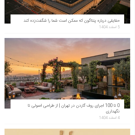
حقایقی درباره پنتاگون که ممکن است شما را شگفت‌زده کند
5 اسفند 1404
0 تا 100 اجرای روف گاردن در تهران | از طراحی اصولی تا
نگهداری
4 اسفند 1404