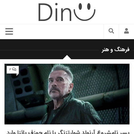
سبک زندگی
فرهنگ و هنر
دنیای مد
زیبایی و آرایش
۳
شیک پوشی
دکوراسیون و چیدمان
غذا
رستوران گردی
آشپزی
سفر و گردشگری
پسر نامشروع آرنولد شوارتزنگر با نام جوزف بائنا وارد