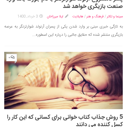
ایران گردی
صنعت بازیگری خواهد شد
جهان گردی
سینما و تئاتر
/
فرهنگ و هنر
/
هایلایت
لیلا میرزاخان
3 خرداد, 1400
رابطه، عشق و ازدواج
به تازگی خبری مبنی بر وارد شدن یکی از پسران آرنولد شوارتزنگر به عرصه
موفقیت و مهارت‌های فردی
بازیگری منتشر شده که حقایق جالبی را درباره این اسطوره...
سلامت
تغذیه سالم
۰
بهداشت
بیماری و درمان
کودک و مادر
ورزش و تندرستی
روانشناسی
مراکز پزشکی و دارویی
5 روش جذاب کتاب خوانی برای کسانی که این کار را
فرهنگ و هنر
کسل کننده می دانند