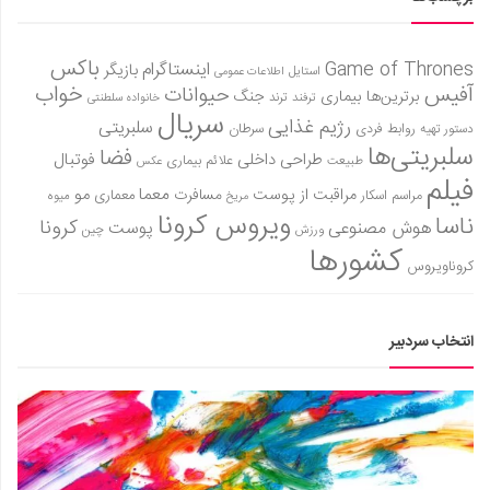
باکس
Game of Thrones
اینستاگرام
بازیگر
استایل
اطلاعات عمومی
آفیس
خواب
حیوانات
برترین‌ها
بیماری
جنگ
ترفند
ترند
خانواده سلطنتی
سریال
رژیم غذایی
سلبریتی
روابط فردی
سرطان
دستور تهیه
سلبریتی‌ها
فضا
طراحی داخلی
فوتبال
علائم بیماری
طبیعت
عکس
فیلم
معما
مو
مراقبت از پوست
مسافرت
معماری
مراسم اسکار
میوه
مریخ
ویروس کرونا
ناسا
کرونا
هوش مصنوعی
پوست
ورزش
چین
کشورها
کروناویروس
انتخاب سردبیر