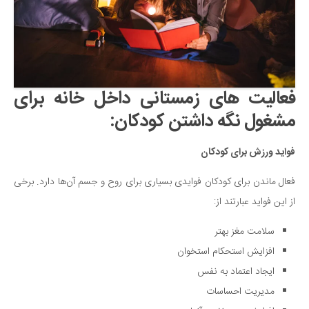
سینما و تئاتر
تلویزیون
موسیقی
چهره‌ها
عکاسی و هنرهای تجسمی
فعالیت های زمستانی داخل خانه برای
کتاب و کتاب‌خوانی
مشغول نگه داشتن کودکان:
تاریخ
فواید ورزش برای کودکان
معماری
فعال ماندن برای کودکان فوایدی بسیاری برای روح و جسم آن‌ها دارد. برخی
علمی
از این فواید عبارتند از:
فناوری‌ها
سلامت مغز بهتر
نجوم و هوا فضا
افزایش استحکام استخوان
زمین و محیط زیست
ایجاد اعتماد به نفس
خودرو
مدیریت احساسات
سرگرمی