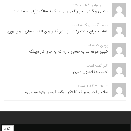
عباس عباس گفته است:
تخیلی و گاهی غیر واقعی,ولی جنگل ترسناک ژاپنی حقیقت دارد
محمد آدمیرال گفته است:
انقلاب ایران یادت رفت. از تاثیر گذارترین انقلاب های تاریخ روی...
پویان گفته است:
خیلی موقع ها یه حسی دارم که یه جای کار میلنگه...
اکبر گفته است:
احسنت ‌کلامتون متین
Hanam گفته است:
سلام وقت بخیر نه آقا فکر میکنم گیس بهتره مو خوره...
۵