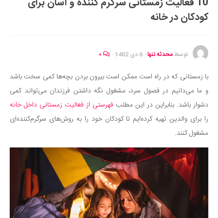
10 فعالیت زمستانی سرگرم کننده و آسان برای
ایران گردی
کودکان در خانه
جهان گردی
رابطه، عشق و ازدواج
موفقیت و مهارت‌های فردی
توسط
محدثه تنها
·
6 دی 1402
·
۰
سلامت
با زمستانی که در راه است ممکن است بیرون بردن بچه‌ها کمی سخت باشد
تغذیه سالم
و ما می‌دانیم در فصول سرد، مشغول نگه داشتن فرزندان می‌تواند کمی
بهداشت
دشوار باشد. بنابراین در این مطلب
فهرستی از فعالیت زمستانی داخل خانه
بیماری و درمان
را برای والدین تهیه کرده‌ایم تا کودکان خود را به روش‌های سرگرم‌کننده‌ای
مشغول کنند.
کودک و مادر
ورزش و تندرستی
روانشناسی
مراکز پزشکی و دارویی
فرهنگ و هنر