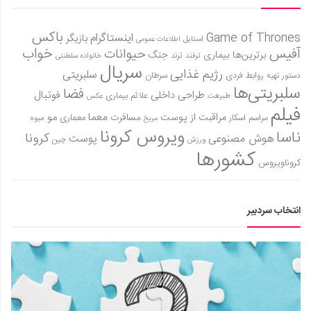
باکس
Game of Thrones
اینستاگرام
بازیگر
استایل
اطلاعات عمومی
آفیس
خواب
حیوانات
برترین‌ها
بیماری
جنگ
ترفند
ترند
خانواده سلطنتی
سریال
رژیم غذایی
سلبریتی
روابط فردی
سرطان
دستور تهیه
سلبریتی‌ها
فضا
طراحی داخلی
فوتبال
علائم بیماری
طبیعت
عکس
فیلم
معما
مو
مراقبت از پوست
مسافرت
معماری
مراسم اسکار
میوه
مریخ
ویروس کرونا
ناسا
کرونا
هوش مصنوعی
پوست
ورزش
چین
کشورها
کروناویروس
انتخاب سردبیر