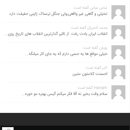
عباس عباس گفته است:
تخیلی و گاهی غیر واقعی,ولی جنگل ترسناک ژاپنی حقیقت دارد
محمد آدمیرال گفته است:
انقلاب ایران یادت رفت. از تاثیر گذارترین انقلاب های تاریخ روی...
پویان گفته است:
خیلی موقع ها یه حسی دارم که یه جای کار میلنگه...
اکبر گفته است:
احسنت ‌کلامتون متین
Hanam گفته است:
سلام وقت بخیر نه آقا فکر میکنم گیس بهتره مو خوره...