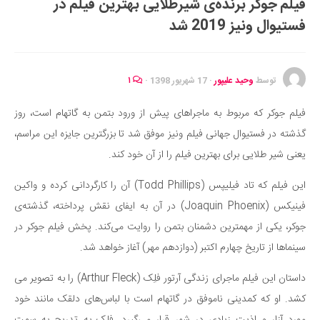
فیلم جوکر برنده‌ی شیرطلایی بهترین فیلم در
ایران گردی
فستیوال ونیز 2019 شد
جهان گردی
رابطه، عشق و ازدواج
موفقیت و مهارت‌های فردی
توسط
وحید علیپور
·
17 شهریور 1398
·
۱
سلامت
فیلم جوکر که مربوط به ماجراهای پیش از ورود بتمن به گاتهام است، روز
تغذیه سالم
گذشته در فستیوال جهانی فیلم ونیز موفق شد تا بزرگترین جایزه این مراسم،
بهداشت
یعنی شیر طلایی برای بهترین فیلم را از آن خود کند.
بیماری و درمان
این فیلم که تاد فیلیپس (Todd Phillips) آن را کارگردانی کرده و واکین
کودک و مادر
فینیکس (Joaquin Phoenix) در آن به ایفای نقش پرداخته، گذشته‌ی
ورزش و تندرستی
جوکر، یکی از مهمترین دشمنان بتمن را روایت می‌کند. پخش فیلم جوکر در
روانشناسی
سینماها از تاریخ چهارم اکتبر (دوازدهم مهر) آغاز خواهد شد.
مراکز پزشکی و دارویی
داستان این فیلم ماجرای زندگی آرتور فلِک (Arthur Fleck) را به تصویر می
فرهنگ و هنر
کشد. او که کمدینی ناموفق در گاتهام است با لباس‌های دلقک مانند خود