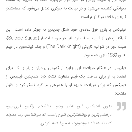
مورد آزار و اذیت زیادی در شهر قرار می‌گیرد. فلک به تدریج به سمت
سینما و تئاتر
دیوانگی کشیده می‌شود و در نهایت به جوکری تبدیل می‌شود که مغزمتفکر
تلویزیون
کارهای خلاف در گاتهام است.
موسیقی
چهره‌ها
فینیکس با بازی فوق‌العاده‌ی خود شکل جدیدی به جوکر داده است. این
کاراکتر پیش از این توسط جارد لتو در جوخه انتحار (Suicide Squad)،
عکاسی و هنرهای تجسمی
هیث لجر در شوالیه تاریکی (The Dark Knight) و جک نیکلسون در فیلم
کتاب و کتاب‌خوانی
بتمن 1989 بازی شده بود.
تاریخ
فیلیپس در هنگام دریافت این جایزه از کمپانی برادران وارنر و DC برای
معماری
اعتماد به او برای ساخت یک فیلم متفاوت تشکر کرد. همچنین فیلیپس از
علمی
فینیکس که برای دریافت جایزه او را همراهی می‌کرد تشکر کرد و اظهار
فناوری‌ها
داشت:
نجوم و هوا فضا
بدون فینیکس این فیلم وجود نداشت. واکین قوی‌ترین،
زمین و محیط زیست
درخشان‌ترین و روشنفکرترین شیری است که می‌شناسم. ازت ممنونم
خودرو
که با استعداد دیوانه‌وارت به من اعتماد کردی.
سرگرمی