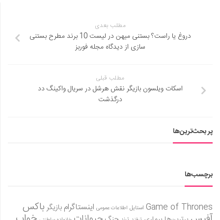
مطلب بعدی
دروغ یا راست؟ بستنی میهن در لیست 10 برند مطرح بستنی
سازی از دیدگاه مجله فوربز
مطلب قبلی
اسکات ویلسون بازیگر نقش هرشل در سریال واکینگ دد
درگذشت
پر بحث‌ترین‌ها
برچسب‌ها
باکس
Game of Thrones
اینستاگرام
بازیگر
استایل
اطلاعات عمومی
آفیس
خواب
حیوانات
برترین‌ها
بیماری
جنگ
ترفند
ترند
خانواده سلطنتی