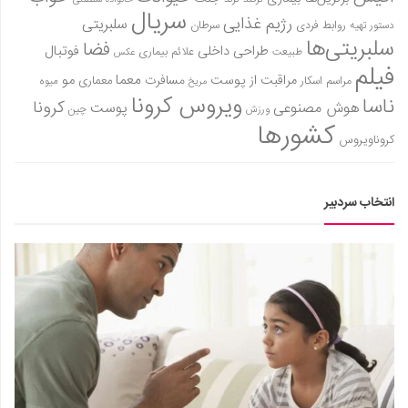
سریال
رژیم غذایی
سلبریتی
روابط فردی
سرطان
دستور تهیه
سلبریتی‌ها
فضا
طراحی داخلی
فوتبال
علائم بیماری
طبیعت
عکس
فیلم
معما
مو
مراقبت از پوست
مسافرت
معماری
مراسم اسکار
میوه
مریخ
ویروس کرونا
ناسا
کرونا
هوش مصنوعی
پوست
ورزش
چین
کشورها
کروناویروس
انتخاب سردبیر