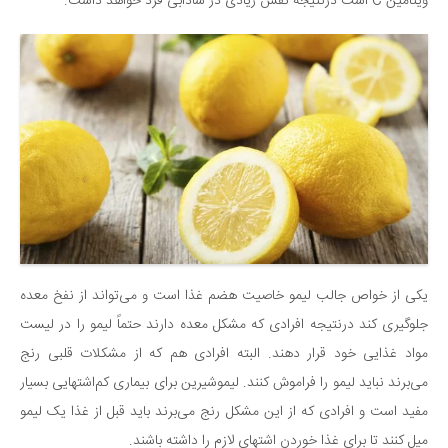
سینما و تئاتر
ویتامین C است درنتیجه نقش زیادی در شادابی فرد خواهد داشت.
تلویزیون
موسیقی
چهره‌ها
عکاسی و هنرهای تجسمی
کتاب و کتاب‌خوانی
تاریخ
معماری
علمی
یکی از خواص جالب لیمو خاصیت هضم غذا است و می‌تواند از نفخ معده
فناوری‌ها
جلوگیری کند درنتیجه افرادی که مشکل معده دارند حتماً لیمو را در لیست
نجوم و هوا فضا
مواد غذایی خود قرار دهند. البته افرادی هم که از مشکلات قلبی رنج
زمین و محیط زیست
می‌برند نباید لیمو را فراموش کنند. لیموشیرین برای بیماری کم‌اشتهایی بسیار
خودرو
مفید است و افرادی که از این مشکل رنج می‌برند باید قبل از غذا یک لیمو
سرگرمی
میل کنند تا برای غذا خوردن اشتهای لازم را داشته باشند.