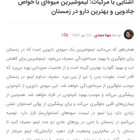
آشنایی با مرکبات: لیموشیرین میوه‌ای با خواص
ایران گردی
جادویی و بهترین دارو در زمستان
جهان گردی
رابطه، عشق و ازدواج
موفقیت و مهارت‌های فردی
توسط
مهتا مجدی
·
15 مهر 1397
·
۱
سلامت
همان‌طور که می‌دانید لیموشیرین یک میوه‌ی دارویی است که در زمستان
تغذیه سالم
برای جلوگیری یا بهبود سرماخوردگی مصرف می‌شود. لیموشیرین برای کاهش
بهداشت
تب و بهبود گلودرد بهترین گزینه است و از خاصیت سم‌زدایی بهره می‌برد که
بیماری و درمان
قادر است عفونت بدن را نیز از بین ببرد. مصرف مداوم لیمو در زمستان
موجب جلوگیری از سرماخوردگی خواهد شد. این میوه‌ی دارویی، از کم‌خونی
کودک و مادر
پیشگیری می‌کند و موجب بهبود کم‌خونی در افراد خواهد شد. همچنین از
ورزش و تندرستی
بیماری‌های قلبی جلوگیری می‌کند و برای پیشگیری از پوکی استخوان نقش
روانشناسی
زیادی دارد زیرا لیمو در لیست میوه‌های استخوان‌ساز قرار دارد. توصیه
مراکز پزشکی و دارویی
می‌کنیم در زمستان یا حتی در روزهای عادی دو عدد لیمو مصرف کنید تا
فرهنگ و هنر
بدنتان را در سالم‌ترین وضعیت قرار دهید. ازآنجایی‌که لیمو سرشار از