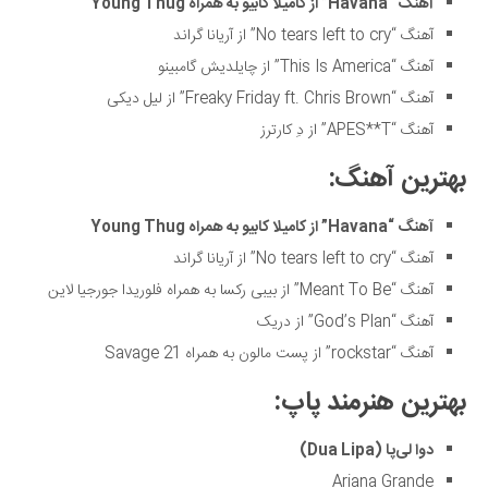
آهنگ “
Havana
” از کامیلا کابیو به همراه
Young Thug
دانستنی‌ها
آهنگ “No tears left to cry” از آریانا گراند
بازی
آهنگ “This Is America” از چایلدیش گامبینو
آهنگ “Freaky Friday ft. Chris Brown” از لیل دیکی
طنز
آهنگ “APES**T” از دِ کارترز
فال
بهترین آهنگ:
مسابقه
اخبار
آهنگ “
Havana
” از کامیلا کابیو به همراه
Young Thug
آهنگ “No tears left to cry” از آریانا گراند
آهنگ “Meant To Be” از بیبی رکسا به همراه فلوریدا جورجیا لاین
آهنگ “God’s Plan” از دریک
آهنگ “rockstar” از پست مالون به همراه 21 Savage
بهترین هنرمند پاپ:
دوا لی‌پا (
Dua Lipa
)
Ariana Grande