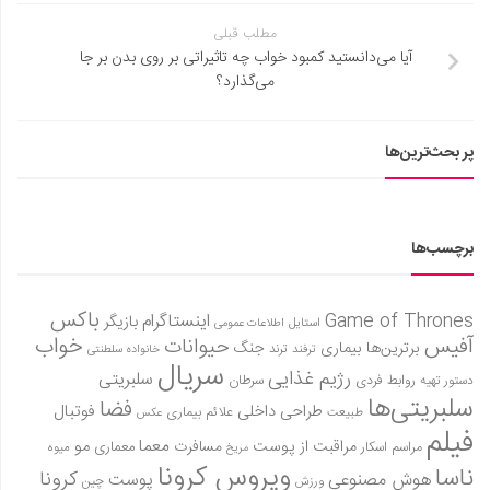
مطلب قبلی
آیا می‌دانستید کمبود خواب چه تاثیراتی بر روی بدن بر جا
می‌گذارد؟
پر بحث‌ترین‌ها
برچسب‌ها
باکس
Game of Thrones
اینستاگرام
بازیگر
استایل
اطلاعات عمومی
آفیس
خواب
حیوانات
برترین‌ها
بیماری
جنگ
ترفند
ترند
خانواده سلطنتی
سریال
رژیم غذایی
سلبریتی
روابط فردی
سرطان
دستور تهیه
سلبریتی‌ها
فضا
طراحی داخلی
فوتبال
علائم بیماری
طبیعت
عکس
فیلم
معما
مو
مراقبت از پوست
مسافرت
معماری
مراسم اسکار
میوه
مریخ
ویروس کرونا
ناسا
کرونا
هوش مصنوعی
پوست
ورزش
چین