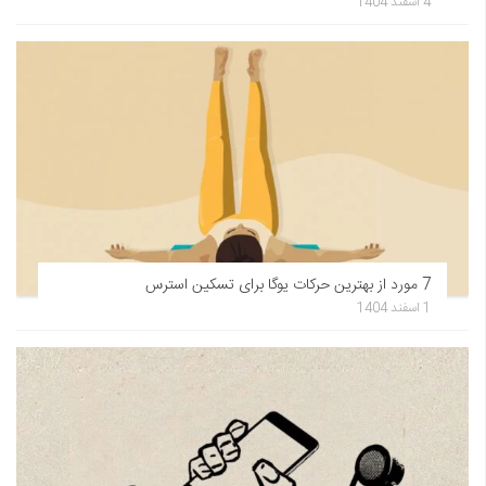
4 اسفند 1404
7 مورد از بهترین حرکات یوگا برای تسکین استرس
1 اسفند 1404