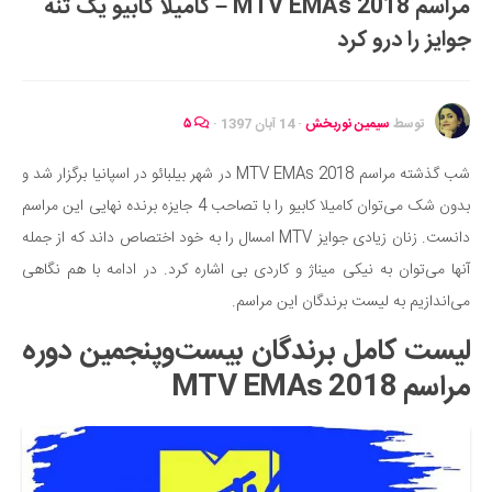
مراسم MTV EMAs 2018 – کامیلا کابیو یک تنه
ایران گردی
جوایز را درو کرد
جهان گردی
رابطه، عشق و ازدواج
موفقیت و مهارت‌های فردی
توسط
سیمین نوربخش
·
14 آبان 1397
·
۵
سلامت
شب گذشته مراسم MTV EMAs 2018 در شهر بیلبائو در اسپانیا برگزار شد و
تغذیه سالم
بدون شک می‌توان کامیلا کابیو را با تصاحب 4 جایزه برنده نهایی این مراسم
بهداشت
دانست. زنان زیادی جوایز MTV امسال را به خود اختصاص داند که از جمله
بیماری و درمان
آنها می‌توان به نیکی میناژ و کاردی بی اشاره کرد. در ادامه با هم نگاهی
می‌اندازیم به لیست برندگان این مراسم.
کودک و مادر
ورزش و تندرستی
لیست کامل برندگان بیست‌وپنجمین دوره
روانشناسی
مراسم MTV EMAs 2018
مراکز پزشکی و دارویی
فرهنگ و هنر