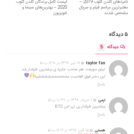
نامزدهای گلدن گلوب 2019 –
لیست کامل برندگان گلدن گلوب
معتبرترین مراسم فیلم و سریال
2020 – بهترین‌های سینما و
مشخص شدند
تلویزیون
۵ دیدگاه
دیدگاه
5
taylor fan
۱۷ تیر, ۱۳۹۸ در ۱۲:۲۰ ب٫ظ
تیلور سویفت هم صاحب جایزه ی بیشترین طرفدار شد.
این دختر فوق العادست مححححححششششره
پاسخ
ارمی
۲ خرداد, ۱۳۹۸ در ۱۰:۳۷ ب٫ظ
بیشترین طرفدار بی تی اس BTS
پاسخ
هستی
۱۵ آبان, ۱۳۹۷ در ۱۲:۱۹ ب٫ظ