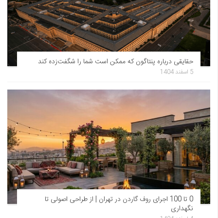
حقایقی درباره پنتاگون که ممکن است شما را شگفت‌زده کند
5 اسفند 1404
0 تا 100 اجرای روف گاردن در تهران | از طراحی اصولی تا
نگهداری