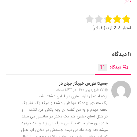
نماوا
Rate this item:
امتیاز:
2.7
از 5 (6 رای)
Submit Rating
۱۱ دیدگاه
دیدگاه
11
جسیکا فلورس خبرنگار جهان باز
۲۷ فروردین, ۱۴۰۰ در ۱:۴۳ ب٫ظ
ازاده احتمال داره بیماری دو قطبی داشته باشه
یک معتادی بوده که دوقطبی داشته و میگه یک نفر یک
لحظه دیدم و به من گفت ان بچه بکش من کشتم ….و
در هتل لسان جلس هم یک دختر در اسانسور می بییند
با دوربین مدار بسته با کسی حرف می زنه و بعد ناپدید
میشه بعد چند ماه می بینند جسدش در مخزن اب هتل
که این دختر بیماری دو قطبی داشته بوده و راز قطل