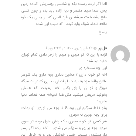
ااما اگر ازاده راست بگه و شانسی روسریش افتاده زمین
پس صدا سیما مقصر و دیه ازاده باید بده و چون کسی
مانع بشه باعث میشه ان فرد قاطی کند و یعنی یک ذره
مانعه شدند شوک وارد کرده …که سبب این شده …..
پاسخ
دل پر
۲۴ فروردین, ۱۴۰۰ در ۴:۴۷ ق٫ظ
ازاده با این که تو مردی و مردم را زجر دادی تمام تهران
شاید نبخشند
این چه مسخره ای
اخه تو خونه داری ؟ ماشین دداری بچه داری یک شوهر
عاشق واقعا مزخرف به خاطر فضای مجازی که دولت میگه
دروغ و تو ان را باور بکنی اخه اینترنت اگه همش
بخونید مریض میشید مثل غذا نمیشه همه غذاها دنیا
بخورید
وتو فقط سرگرم این بود 8 تا بچه می اوردی تو بدنت
برای بچه اوردن نه مجری
هر کسی تو کرده مجری یک پاش خول بوده تو جون
میدی بچه بیاری و سزرگم می شدی …اخه ازاده اگر پسر
دار میشدی پسرت خیلی خوشگل بود و به خاطر این