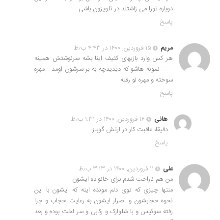
دوباره تورا می زاشتند در تلویزون باشی
پاسخ
مریم
۱۵ فروردین, ۱۴۰۰ در ۴:۴۳ ب٫ظ
هر کس وارد بازیهای کثیف اینا بشه سرنوشتش همینه
………نمونه هاشو که دیدیدچه به بر سرشون اومد …مهره
سوخته و مهره لو رفته
پاسخ
هانی
۱۶ فروردین, ۱۴۰۰ در ۱:۳۱ ب٫ظ
دقیقا، عاقبت کار در ارتش گوبلز
پاسخ
علی
۱۱ فروردین, ۱۴۰۰ در ۳:۱۳ ب٫ظ
من هم ناراحت شدم برای خانواده ایشون
منتها چیزی که توی دلم مونده اینه که ایشون با این
نحوه حجابشون و اصرار ایشون به رعایت حجاب و چرا
رفته سوئیس و با شلوارک و رکابی و سر لخت بوده و بعد