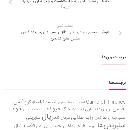
لکه های سفید ناخن به چه معناست و چگونه آن را برطرف
کنیم؟
مطلب قبلی
هوش مصنوعی جدید «نوستالژی عمیق» برای زنده کردن
عکس های قدیمی
پر بحث‌ترین‌ها
برچسب‌ها
باکس
Game of Thrones
اینستاگرام
بازیگر
استایل
اطلاعات عمومی
آفیس
خواب
حیوانات
برترین‌ها
بیماری
جنگ
ترفند
ترند
خانواده سلطنتی
سریال
رژیم غذایی
سلبریتی
روابط فردی
سرطان
دستور تهیه
سلبریتی‌ها
فضا
طراحی داخلی
فوتبال
علائم بیماری
طبیعت
عکس