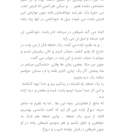
مشخص نشده هنوز ……و میگن هر کسی که قرص اعاب
می خوره یک نفر باید مواظبشان باشه چون عوارض این
قرص باعث می شوند میل به خودکشی در انها زیاد بشه
….
البته می گند شیطان در مرحله اخر باعث خودکشی ان
فرد میشه و میل ان می زاره
…..و به نظرم ازاده می گفت یک لحظه فکر از من رفت در
خارج که رفتم کشف حجاب کردم و الان پشیمان شدم و
دوباره با حجاب شدم و این باید در جواب می گفت
چون من مثلا بعضی زمان ها وقتی خشمگین میشم در
ماه رمضان اگر یک چایی کنارم باشه یا اب ممکن حواسم
نباشه یک ذره بخورم
یا یک لحظه راه اشتباه در زندگیم برم و خدا توبه گذاشته
و این کار صدا سیما ترسو باعث شده و مقصر و دیه ازاده
بده
که مانع از فعالیتش بشه این ها …اما به نظرم به خاطر
حرف دروغ ازاده این کار کرد که گفت شانسی روسریم
افتاد از سرم یک لحظه …..واین لحظه هم شک به
دوقطبی و نفاق بکنیم و هم بدونیم شیطان رفته در او
چون شیطان در قران نوشته فریب و دروغ