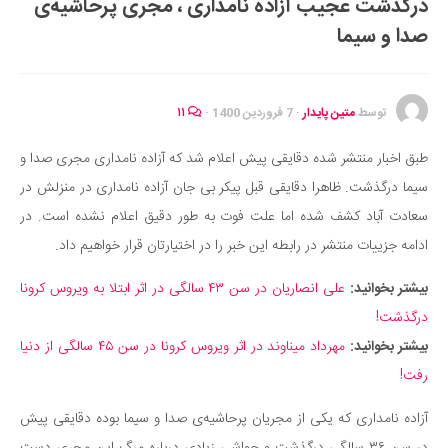
درگذشت عجیب آزاده نامداری ، مجری پرحاشیه‌ی
ایران گردی
صدا و سیما
جهان گردی
رابطه، عشق و ازدواج
موفقیت و مهارت‌های فردی
توسط
متین پایدار
·
7 فروردین 1400
·
۱۱
سلامت
طبق اخبار منتشر شده دقایقی پیش اعلام شد که آزاده نامداری مجری صدا و
تغذیه سالم
سیما درگذشت. ظاهرا دقایقی قبل پیکر بی جان آزاده نامداری در منزلش در
بهداشت
سعادت آباد کشف شده اما علت فوت به طور دقیق اعلام نشده است. در
بیماری و درمان
ادامه جزییات منتشر در رابطه این خبر را در اختیارتان قرار خواهیم داد.
کودک و مادر
بیشتر بخوانید:
علی انصاریان در سن ۴۳ سالگی در اثر ابتلا به ویروس کرونا
ورزش و تندرستی
درگذشت!
روانشناسی
بیشتر بخوانید:
مهرداد میناوند در اثر ویروس کرونا در سن ۴۵ سالگی از دنیا
رفت!
مراکز پزشکی و دارویی
فرهنگ و هنر
آزاده نامداری که یکی از مجریان پرحاشیه‌ی صدا و سیما بوده دقایقی پیش