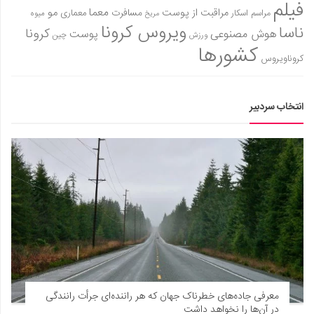
فیلم
معما
مو
مراقبت از پوست
مسافرت
معماری
مراسم اسکار
میوه
مریخ
ویروس کرونا
ناسا
کرونا
هوش مصنوعی
پوست
ورزش
چین
کشورها
کروناویروس
انتخاب سردبیر
معرفی جاده‌های خطرناک جهان که هر راننده‌ای جرأت رانندگی
در آن‌ها را نخواهد داشت