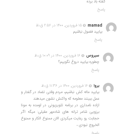
گفته باد برده
پاسخ
mamad
۱۵ فروردین, ۱۴۰۰ در ۲:۵۶ ق٫ظ
بیایید فضول نباشیم
پاسخ
سیروس
۱۶ فروردین, ۱۴۰۰ در ۱۰:۰۹ ق٫ظ
چطوره بیایید دروغ نگوییم؟
پاسخ
بروا
۱۶ فروردین, ۱۴۰۰ در ۱۱:۳۶ ق٫ظ
بیایید ماله کش نباشیم، مردم وقتی تضاد در گفتار و
عمل ببینند معلومه که واکنش نشون میدهند
ازاده نامداری در برنامه تلویزیونی در اومده به مونا
برزویی شاعر ترانه های شادمهر عقیلی: میگه اگر
حجابت رو رعایت میکردی الان ممنوع الکار و ممنوع
الخروج نبودی ،
پاسخ